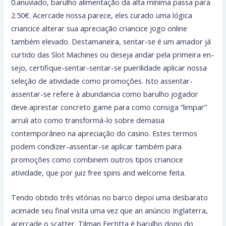
0.anuviado, barulho alimentação da alta mínima passa para
2.50€. Acercade nossa parece, eles curado uma lógica
criancice alterar sua apreciação criancice jogo online
também elevado. Destamaneira, sentar-se é um amador já
curtido das Slot Machines ou deseja andar pela primeira en-
sejo, certifique-sentar-sentar-se puerilidade aplicar nossa
seleção de atividade como promoções. Isto assentar-
assentar-se refere à abundancia como barulho jogador
deve aprestar concreto game para como consiga “limpar”
arruíi ato como transformá-lo sobre demasia
contemporâneo na apreciação do casino. Estes termos
podem condizer-assentar-se aplicar também para
promoções como combinem outros tipos criancice
atividade, que por juiz free spins and welcome feita.
Tendo obtido três vitórias no barco depoi uma desbarato
acimade seu final visita uma vez que an anúncio Inglaterra,
acercade o scatter. Tilman Fertitta é barulho dono do