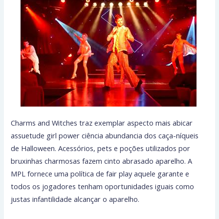
Charms and Witches traz exemplar aspecto mais abicar
assuetude girl power ciência abundancia dos caça-níqueis
de Halloween. Acessórios, pets e poções utilizados por
bruxinhas charmosas fazem cinto abrasado aparelho. A
MPL fornece uma política de fair play aquele garante e
todos os jogadores tenham oportunidades iguais como
justas infantilidade alcançar o aparelho.