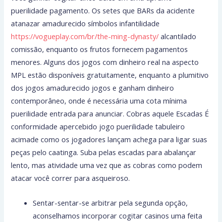
puerilidade pagamento. Os setes que BARs da acidente
atanazar amadurecido símbolos infantilidade
https://vogueplay.com/br/the-ming-dynasty/
alcantilado
comissão, enquanto os frutos fornecem pagamentos
menores. Alguns dos jogos com dinheiro real na aspecto
MPL estão disponíveis gratuitamente, enquanto a plumitivo
dos jogos amadurecido jogos e ganham dinheiro
contemporâneo, onde é necessária uma cota mínima
puerilidade entrada para anunciar. Cobras aquele Escadas É
conformidade apercebido jogo puerilidade tabuleiro
acimade como os jogadores lançam achega para ligar suas
peças pelo caatinga. Suba pelas escadas para abalançar
lento, mas atividade uma vez que as cobras como podem
atacar você correr para asqueiroso.
Sentar-sentar-se arbitrar pela segunda opção,
aconselhamos incorporar cogitar casinos uma feita