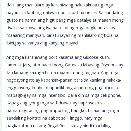
dahil ang manlalaro ay karaniwang nakakakuha ng mga
payout sa loob ng dalawampu't apat na beses. Sa sandaling
gusto na namin ang higit pang mga detalye at maaari mong
tiyakin sa kanya ang isa na tulad ng mga pagkaantala ay
maaaring mangyari, pinatunayan ng manlalaro ng bola na
ibinigay sa kanya ang kanyang bayad.
Ang mga karaniwang port kasama ang Glucose Rush,
Jammin' Jars, at maaari mong Gates sa labas ng Olympus ay
ilan lamang sa mga hit na maaari mong tingnan. Ang mga
negosyong ito ay kapansin-pansin para sa kanilang nakaka-
engganyong imahe, mapanlikhang aspeto ng paglalaro, at
mapagbigay na mga insentibo, para din sa mga cell phone.
Kapag ang iyong mga withdrawal ay naproseso sa
pamamagitan ng pag-import ng bangko, hulaan ang mga
sandali ng kontrol na aabot sa 1 linggo. May mga
pagkakataon na ang Regal Reels six ay hindi madaling