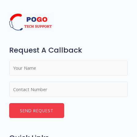
Request A Callback
N
a
m
N
e
u
*
m
b
SEND REQUEST
e
r
s