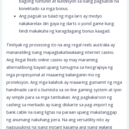
bagong tuntunin at kundisyon sa isang pagsubok na
konektado sa mga bonus.
Ang pagsali sa tulad ng mga laro ay medyo
nakakarelax din gaya ng darts o pond game kung
hindi makakuha ng karagdagang bonus kaagad.
Tinitiyak ng prosesong ito na ang regal reels australia ay
mananatiling isang mapagkakatiwalaang internet casino.
Ang Regal Reels online casino ay may maraming
alternatibong bayad upang tumugma sa heograpiya ng
mga propesyonal at maaaring kailanganin mo ng
proteksyon. Ang mga kalahok ay maaaring gumamit ng mga
handmade card o bumisita sa on line gaming system at iyon
ay simple para sa mga tambakan. Ang pagkakaroon ng
cashing sa merkado ay isang diskarte sa pag-import ng
bank cable na isang ligtas na paraan upang makatanggap
ng anumang nakuhang pera. Na ang versatility nito ay
nagsusulong ng isang instant kasama ang isang walang