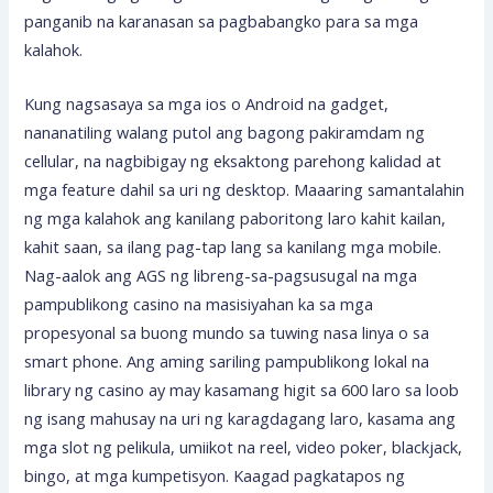
panganib na karanasan sa pagbabangko para sa mga
kalahok.
Kung nagsasaya sa mga ios o Android na gadget,
nananatiling walang putol ang bagong pakiramdam ng
cellular, na nagbibigay ng eksaktong parehong kalidad at
mga feature dahil sa uri ng desktop. Maaaring samantalahin
ng mga kalahok ang kanilang paboritong laro kahit kailan,
kahit saan, sa ilang pag-tap lang sa kanilang mga mobile.
Nag-aalok ang AGS ng libreng-sa-pagsusugal na mga
pampublikong casino na masisiyahan ka sa mga
propesyonal sa buong mundo sa tuwing nasa linya o sa
smart phone. Ang aming sariling pampublikong lokal na
library ng casino ay may kasamang higit sa 600 laro sa loob
ng isang mahusay na uri ng karagdagang laro, kasama ang
mga slot ng pelikula, umiikot na reel, video poker, blackjack,
bingo, at mga kumpetisyon. Kaagad pagkatapos ng