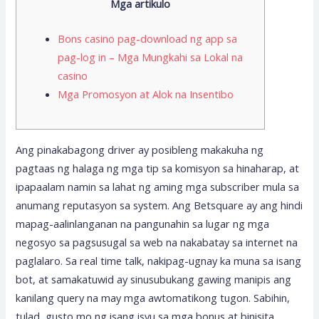
Mga artikulo
Bons casino pag-download ng app sa
pag-log in – Mga Mungkahi sa Lokal na
casino
Mga Promosyon at Alok na Insentibo
Ang pinakabagong driver ay posibleng makakuha ng
pagtaas ng halaga ng mga tip sa komisyon sa hinaharap, at
ipapaalam namin sa lahat ng aming mga subscriber mula sa
anumang reputasyon sa system. Ang Betsquare ay ang hindi
mapag-aalinlanganan na pangunahin sa lugar ng mga
negosyo sa pagsusugal sa web na nakabatay sa internet na
paglalaro. Sa real time talk, nakipag-ugnay ka muna sa isang
bot, at samakatuwid ay sinusubukang gawing manipis ang
kanilang query na may mga awtomatikong tugon.
Sabihin,
tulad, gusto mo ng isang isyu sa mga bonus at binisita