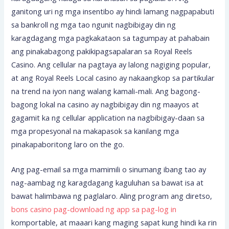
ganitong uri ng mga insentibo ay hindi lamang nagpapabuti
sa bankroll ng mga tao ngunit nagbibigay din ng
karagdagang mga pagkakataon sa tagumpay at pahabain
ang pinakabagong pakikipagsapalaran sa Royal Reels
Casino. Ang cellular na pagtaya ay lalong nagiging popular,
at ang Royal Reels Local casino ay nakaangkop sa partikular
na trend na iyon nang walang kamali-mali. Ang bagong-
bagong lokal na casino ay nagbibigay din ng maayos at
gagamit ka ng cellular application na nagbibigay-daan sa
mga propesyonal na makapasok sa kanilang mga
pinakapaboritong laro on the go.
Ang pag-email sa mga mamimili o sinumang ibang tao ay
nag-aambag ng karagdagang kaguluhan sa bawat isa at
bawat halimbawa ng paglalaro. Aling program ang diretso,
bons casino pag-download ng app sa pag-log in
komportable, at maaari kang maging sapat kung hindi ka rin