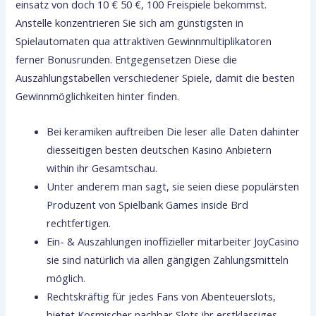
einsatz von doch 10 € 50 €, 100 Freispiele bekommst.
Anstelle konzentrieren Sie sich am günstigsten in
Spielautomaten qua attraktiven Gewinnmultiplikatoren
ferner Bonusrunden. Entgegensetzen Diese die
Auszahlungstabellen verschiedener Spiele, damit die besten
Gewinnmöglichkeiten hinter finden.
Bei keramiken auftreiben Die leser alle Daten dahinter
diesseitigen besten deutschen Kasino Anbietern
within ihr Gesamtschau.
Unter anderem man sagt, sie seien diese populärsten
Produzent von Spielbank Games inside Brd
rechtfertigen.
Ein- & Auszahlungen inoffizieller mitarbeiter JoyCasino
sie sind natürlich via allen gängigen Zahlungsmitteln
möglich.
Rechtskräftig für jedes Fans von Abenteuerslots,
bietet Kosmischer nachbar Slots ihr erstklassiges