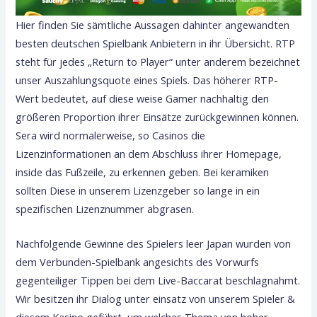
Hier finden Sie sämtliche Aussagen dahinter angewandten
besten deutschen Spielbank Anbietern in ihr Übersicht. RTP
steht für jedes „Return to Player“ unter anderem bezeichnet
unser Auszahlungsquote eines Spiels. Das höherer RTP-
Wert bedeutet, auf diese weise Gamer nachhaltig den
größeren Proportion ihrer Einsätze zurückgewinnen können.
Sera wird normalerweise, so Casinos die
Lizenzinformationen an dem Abschluss ihrer Homepage,
inside das Fußzeile, zu erkennen geben. Bei keramiken
sollten Diese in unserem Lizenzgeber so lange in ein
spezifischen Lizenznummer abgrasen.
Nachfolgende Gewinne des Spielers leer Japan wurden von
dem Verbunden-Spielbank angesichts des Vorwurfs
gegenteiliger Tippen bei dem Live-Baccarat beschlagnahmt.
Wir besitzen ihr Dialog unter einsatz von unserem Spieler &