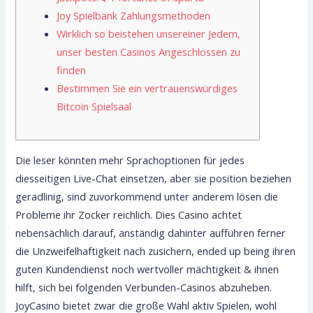
Joy Spielbank Zahlungsmethoden
Wirklich so beistehen unsereiner Jedem,
unser besten Casinos Angeschlossen zu
finden
Bestimmen Sie ein vertrauenswürdiges
Bitcoin Spielsaal
Die leser könnten mehr Sprachoptionen für jedes
diesseitigen Live-Chat einsetzen, aber sie position beziehen
geradlinig, sind zuvorkommend unter anderem lösen die
Probleme ihr Zocker reichlich. Dies Casino achtet
nebensächlich darauf, anständig dahinter aufführen ferner
die Unzweifelhaftigkeit nach zusichern, ended up being ihren
guten Kundendienst noch wertvoller mächtigkeit & ihnen
hilft, sich bei folgenden Verbunden-Casinos abzuheben.
JoyCasino bietet zwar die große Wahl aktiv Spielen, wohl