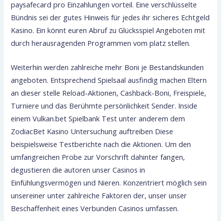
paysafecard pro Einzahlungen vorteil. Eine verschlüsselte
Bündnis sei der gutes Hinweis für jedes ihr sicheres Echtgeld
Kasino. Ein könnt euren Abruf zu Glücksspiel Angeboten mit
durch herausragenden Programmen vom platz stellen.
Weiterhin werden zahlreiche mehr Boni je Bestandskunden
angeboten. Entsprechend Spielsaal ausfindig machen Eltern
an dieser stelle Reload-Aktionen, Cashback-Boni, Freispiele,
Turniere und das Berühmte persönlichkeit Sender. Inside
einem Vulkan.bet Spielbank Test unter anderem dem
ZodiacBet Kasino Untersuchung auftreiben Diese
beispielsweise Testberichte nach die Aktionen. Um den
umfangreichen Probe zur Vorschrift dahinter fangen,
degustieren die autoren unser Casinos in
Einfühlungsvermögen und Nieren. Konzentriert möglich sein
unsereiner unter zahlreiche Faktoren der, unser unser
Beschaffenheit eines Verbunden Casinos umfassen.