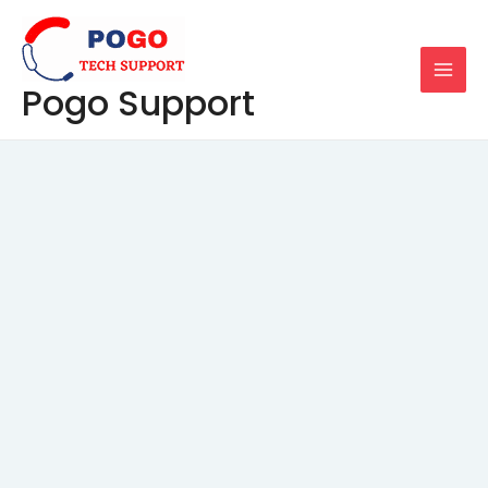
Skip
Post
MAI
to
navigation
MEN
content
Pogo Support