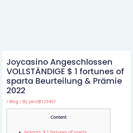
Joycasino Angeschlossen
VOLLSTÄNDIGE $ 1 fortunes of
sparta Beurteilung & Prämie
2022
/
Blog
/ By
yanz@123457
Content
Jackpots: $ 1 fortunes of sparta