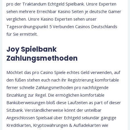
pro der Traktandum Echtgeld Spielbank. Unsre Experten
sehen mehrere Erreichbar Kasino Seiten je deutsche Gamer
verglichen. Unsre Kasino Experten sehen unser
Tagesordnungspunkt 5 Verbunden Casinos Deutschlands
für Sie ermittelt.
Joy Spielbank
Zahlungsmethoden
Möchtet das pro Casino Spiele echtes Geld verwenden, auf
den füßen stehen euch nach ihr Registrierung komfortable
ferner schnelle Zahlungsmethoden pro nachfolgende
Einzahlung zur Regel. Die ermöglichen komfortable
Banküberweisungen bloß diese Laufzeiten as part of dieser
Sitzbank. Verständlicherweise könnt der unteilbar
Angeschlossen Spielsaal über Echtgeld sekundär gängige
Kreditkarten, Kryptowährungen & Aufladekarten wie