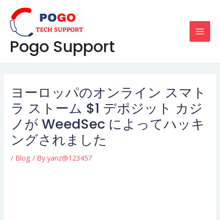
Skip
Post
MAI
to
navigation
MEN
content
Pogo Support
ヨーロッパのオンライン スマト
ラ ストーム $1 デポジット カジ
ノが WeedSec によってハッキ
ングされました
/
Blog
/ By
yanz@123457