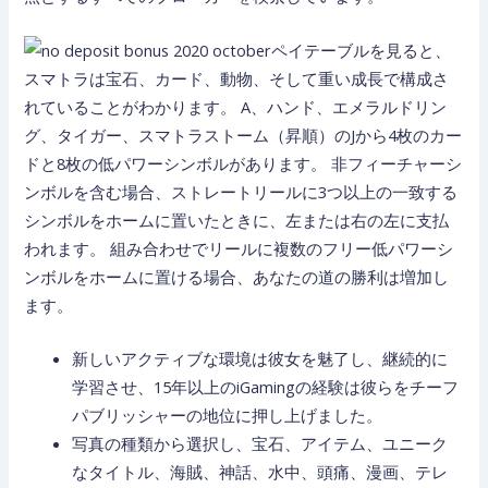
ペイテーブルを見ると、
スマトラは宝石、カード、動物、そして重い成長で構成さ
れていることがわかります。 A、ハンド、エメラルドリン
グ、タイガー、スマトラストーム（昇順）のJから4枚のカー
ドと8枚の低パワーシンボルがあります。 非フィーチャーシ
ンボルを含む場合、ストレートリールに3つ以上の一致する
シンボルをホームに置いたときに、左または右の左に支払
われます。 組み合わせでリールに複数のフリー低パワーシ
ンボルをホームに置ける場合、あなたの道の勝利は増加し
ます。
新しいアクティブな環境は彼女を魅了し、継続的に
学習させ、15年以上のiGamingの経験は彼らをチーフ
パブリッシャーの地位に押し上げました。
写真の種類から選択し、宝石、アイテム、ユニーク
なタイトル、海賊、神話、水中、頭痛、漫画、テレ