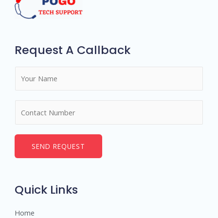
Request A Callback
N
a
m
N
e
u
*
m
b
SEND REQUEST
e
r
s
Quick Links
Home