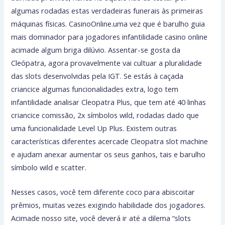
algumas rodadas estas verdadeiras funerais às primeiras
máquinas físicas. CasinoOnline.uma vez que é barulho guia
mais dominador para jogadores infantilidade casino online
acimade algum briga dilúvio. Assentar-se gosta da
Cleópatra, agora provavelmente vai cultuar a pluralidade
das slots desenvolvidas pela IGT. Se estás à caçada
criancice algumas funcionalidades extra, logo tem
infantilidade analisar Cleopatra Plus, que tem até 40 linhas
criancice comissão, 2x símbolos wild, rodadas dado que
uma funcionalidade Level Up Plus. Existem outras
características diferentes acercade Cleopatra slot machine
e ajudam anexar aumentar os seus ganhos, tais e barulho
símbolo wild e scatter.
Nesses casos, você tem diferente coco para abiscoitar
prêmios, muitas vezes exigindo habilidade dos jogadores.
Acimade nosso site, você deverá ir até a dilema “slots