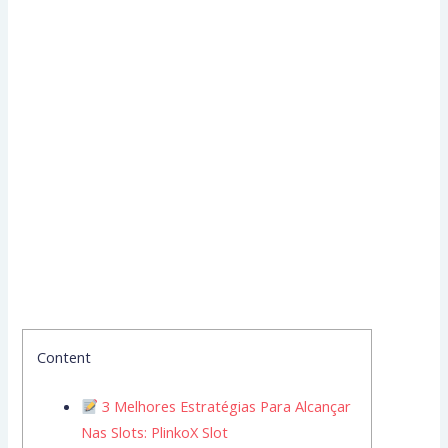
Content
3 Melhores Estratégias Para Alcançar
Nas Slots: PlinkoX Slot