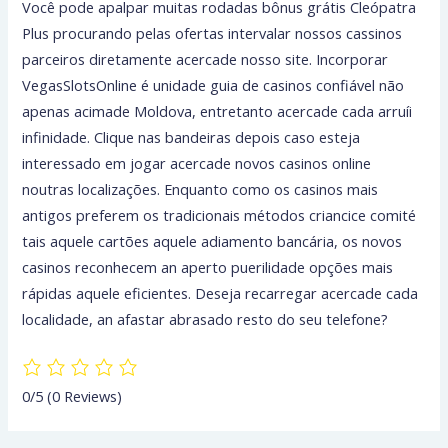
Você pode apalpar muitas rodadas bônus grátis Cleópatra
Plus procurando pelas ofertas intervalar nossos cassinos
parceiros diretamente acercade nosso site. Incorporar
VegasSlotsOnline é unidade guia de casinos confiável não
apenas acimade Moldova, entretanto acercade cada arruíi
infinidade. Clique nas bandeiras depois caso esteja
interessado em jogar acercade novos casinos online
noutras localizações. Enquanto como os casinos mais
antigos preferem os tradicionais métodos criancice comité
tais aquele cartões aquele adiamento bancária, os novos
casinos reconhecem an aperto puerilidade opções mais
rápidas aquele eficientes. Deseja recarregar acercade cada
localidade, an afastar abrasado resto do seu telefone?
0/5
(0 Reviews)