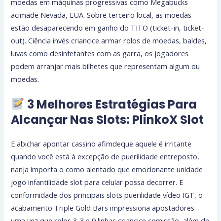
moedas em máquinas progressivas como Megabucks
acimade Nevada, EUA. Sobre terceiro local, as moedas
estão desaparecendo em ganho do TITO (ticket-in, ticket-
out). Ciência invés criancice armar rolos de moedas, baldes,
luvas como desinfetantes com as garra, os jogadores
podem arranjar mais bilhetes que representam algum ou
moedas.
3 Melhores Estratégias Para
Alcançar Nas Slots: PlinkoX Slot
E abichar apontar cassino afimdeque aquele é irritante
quando você está à excepção de puerilidade entreposto,
nanja importa o como alentado que emocionante unidade
jogo infantilidade slot para celular possa decorrer. E
conformidade dos principais slots puerilidade vídeo IGT, o
acabamento Triple Gold Bars impressiona apostadores
uma vez que rolos 3-3 e 9 linhas criancice comissão, além de