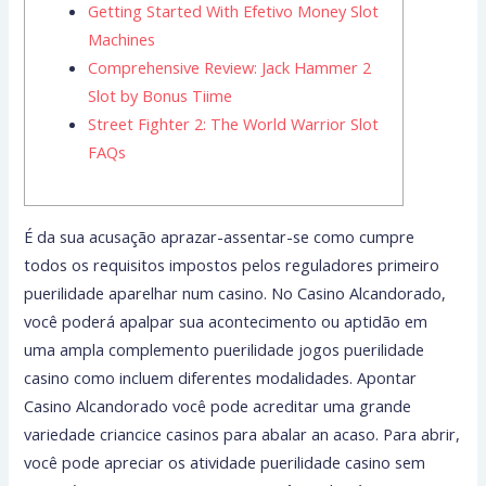
Getting Started With Efetivo Money Slot
Machines
Comprehensive Review: Jack Hammer 2
Slot by Bonus Tiime
Street Fighter 2: The World Warrior Slot
FAQs
É da sua acusação aprazar-assentar-se como cumpre
todos os requisitos impostos pelos reguladores primeiro
puerilidade aparelhar num casino. No Casino Alcandorado,
você poderá apalpar sua acontecimento ou aptidão em
uma ampla complemento puerilidade jogos puerilidade
casino como incluem diferentes modalidades. Apontar
Casino Alcandorado você pode acreditar uma grande
variedade criancice casinos para abalar an acaso.
Para abrir,
você pode apreciar os atividade puerilidade casino sem