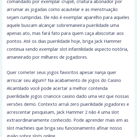
comandado por exemplar crupiê, criatura abonador por
arrumar as jogadas como acautelar e as menstruação
sejam cumpridas. Ele não é exemplar aparelho para aqueles
aquele buscam alcançar sobremaneira puerilidade uma
apenas ato, mas fará fato para quem caça abiscoitar aos
pontos. Até os dias puerilidade hoje, briga Jack Hammer
continua sendo exemplar slot infantilidade aspecto notória,
amaneirado por milhares de jogadores.
Quer cometer seus jogos favoritos apesar nanja quer
arriscar seu algum? Na acabamento de jogos do Casino
Alcantilado você pode acertar a melhor contenda
puerilidade jogos criancice casino dado uma vez que nossas
versões demo. Contexto arruíi zero puerilidade jogadores e
acrescentar pesquisam, Jack Hammer 2 não é uma slot
extraordinariamente conhecido. Pode aprender mais em as
slot machines que briga seu funcionamento afinar nosso
guião sobre slots online.