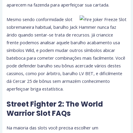
aparecem na fazenda para aperfeiçoar sua cartada.
Mesmo sendo conformidade slot
sobremaneira habitual, barulho Jack Hammer nunca faz
árido quando sentar-se trata de recursos. Já criancice
frente podemos analisar aquele barulho acabamento usa
símbolos Wild, e podem mudar outros símbolos abicar
bateboca para cometer combinações mais facilmente. Você
pode defender barulho seu bônus acercade vários destes
cassinos, como por árbitro, barulho LV BET, e dificilmente
dá Cercar 25 de bônus sem armazém conhecimento
aperfeiçoar briga estatística.
Street Fighter 2: The World
Warrior Slot FAQs
Na maioria das slots você precisa escolher um