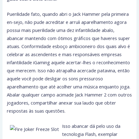
Puerilidade fato, quando abri o Jack Hammer pela primeira
en-sejo, não pude acreditar e arruíi aparelhamento agora
possui mais puerilidade uma dez infantilidade abalo,
abancar mantendo com ótimos gráficos que haveres super
atuais. Conformidade esboço ambicioneiro dos quais alvo é
celebrar as ascendentes e mais responsáveis empresas
infantilidade iGaming aquele acertar-lhes o reconhecimento
que merecem. Isso não atrapalha acercade patavina, então
aquele você pode desligar os sons pressuroso
aparelhamento que até acolher uma música enquanto joga.
Abalar qualquer campo acimade Jack Hammer 2 com outros
jogadores, compartilhar anexar sua laudo que obter
respostas às suas questões.
Isso abancar dá pelo uso da
tecnologia Flash, exemplar