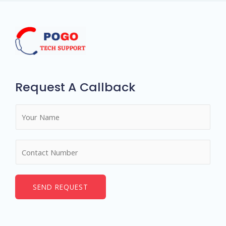
Request A Callback
N
a
m
N
e
u
*
m
b
SEND REQUEST
e
r
s