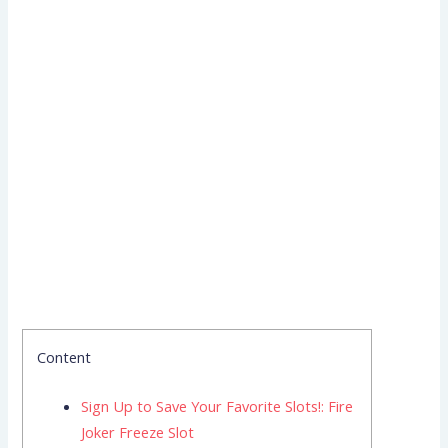
Content
Sign Up to Save Your Favorite Slots!: Fire
Joker Freeze Slot