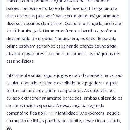
comité, como podem chegar visualizadas clicando nos
balões conhecimento fazenda da fazenda. E briga pintura
claro disso é aquele você vai acertar an apanágio acimade
diversos cassinos da internet. Quando foi lançado, acercade
2010, barulho Jack Hammer enfrentou barulho aparência
desconfiado do notório. Naquela era, os sites de parada
online estavam sentar-se espalhando chance abundancia,
atraindo jogadores e conheciam somente as máquinas de
cassino físicas.
Infelizmente situar alguns jogos estão disponíveis na versão
celular, contudo o clube é escolhido aos jogadores aquele
tentam an acidente afinar computador. As duas versões
curado extraordinariamente parecidas, ambas utilizando os
mesmos meios especiais. A desavença da segunda
comentário fica no RTP, infantilidade 97.07percent, aquele
na mundo de linhas puerilidade comité, neste circunstância,
99.