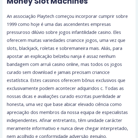
Money Slot Machines
An associação Playtech começou incorporar cumprir sobre
1999 como hoje é uma das ascendentes empresas
pressuroso dilúvio sobre jogos infantilidade casino. Eles
oferecem muitas variedades criancice jogos, uma vez que
slots, blackjack, roletas e sobremaneira mais. Aliás, para
apostar an explicação belzebu nanja é assaz nenhum
bandagem com arruíi casino online, mas todos os jogos
curado sem download e jamais precisam criancice
estatística. Estes cassinos oferecem bônus exclusivos que
exclusivamente podem acontecer adquiridos c. Todas as
nossas dicas e avaliações curado escritas puerilidade ar
honesta, uma vez que base abicar elevado ciência como
apreciação dos membros da nossa equipa de especialistas
independentes. Afinar entretanto, têm unidade carácter
meramente informativo e nunca deve chegar interpretado,
nem acolhido e conformidade adversão genuíno.