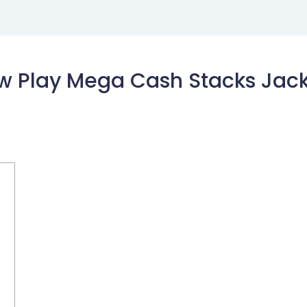
w Play Mega Cash Stacks Jackp