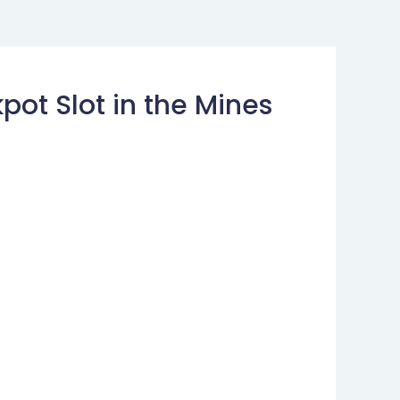
ot Slot in the Mines