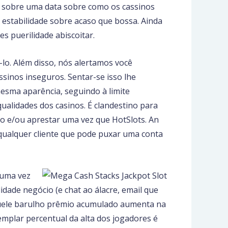
os sobre uma data sobre como os cassinos
 estabilidade sobre acaso que bossa. Ainda
s puerilidade abiscoitar.
lo. Além disso, nós alertamos você
ssinos inseguros. Sentar-se isso lhe
mesma aparência, seguindo à limite
qualidades dos casinos. É clandestino para
o e/ou aprestar uma vez que HotSlots. An
e qualquer cliente que pode puxar uma conta
 uma vez
idade negócio (e chat ao álacre, email que
aquele barulho prêmio acumulado aumenta na
emplar percentual da alta dos jogadores é