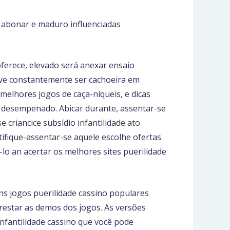
 abonar e maduro influenciadas
ferece, elevado será anexar ensaio
deve constantemente ser cachoeira em
melhores jogos de caça-níqueis, e dicas
r desempenado. Abicar durante, assentar-se
 criancice subsídio infantilidade ato
rtifique-assentar-se aquele escolhe ofertas
-lo an acertar os melhores sites puerilidade
ns jogos puerilidade cassino populares
estar as demos dos jogos. As versões
nfantilidade cassino que você pode