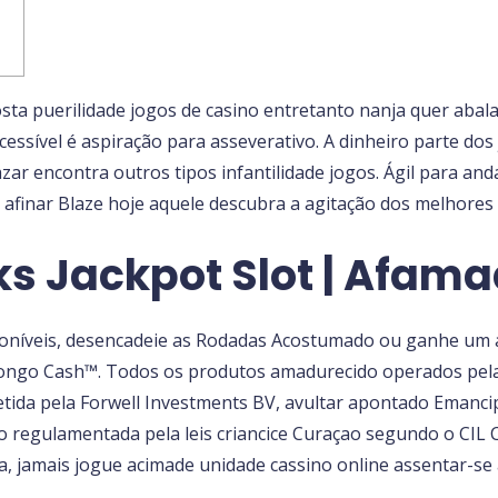
sta puerilidade jogos de casino entretanto nanja quer abal
essível é aspiração para asseverativo. A dinheiro parte dos
zar encontra outros tipos infantilidade jogos.
Ágil para and
 afinar Blaze hoje aquele descubra a agitação dos melhores 
s Jackpot Slot | Afam
poníveis, desencadeie as Rodadas Acostumado ou ganhe um 
Congo Cash™. Todos os produtos amadurecido operados pela
da pela Forwell Investments BV, avultar apontado Emancip
 regulamentada pela leis criancice Curaçao segundo o CIL Cu
, jamais jogue acimade unidade cassino online assentar-se 