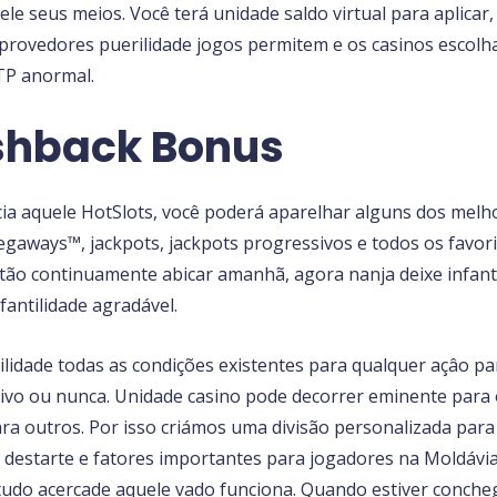
e seus meios. Você terá unidade saldo virtual para aplicar, 
 provedores puerilidade jogos permitem e os casinos escolh
TP anormal.
shback Bonus
cia aquele HotSlots, você poderá aparelhar alguns dos melho
gaways™, jackpots, jackpots progressivos e todos os favor
ão continuamente abicar amanhã, agora nanja deixe infant
fantilidade agradável.
ilidade todas as condições existentes para qualquer açâo par
tivo ou nunca. Unidade casino pode decorrer eminente para
outros. Por isso criámos uma divisão personalizada para 
, destarte e fatores importantes para jogadores na Moldávia
udo acercade aquele vado funciona. Quando estiver concheg