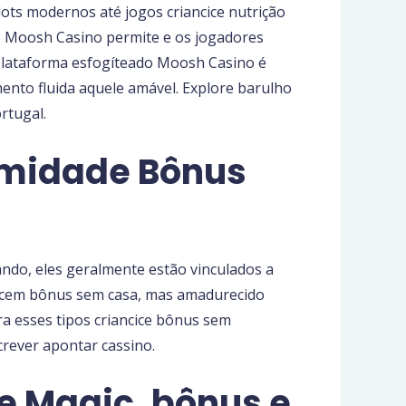
ots modernos até jogos criancice nutrição
do Moosh Casino permite e os jogadores
 plataforma esfogíteado Moosh Casino é
ento fluida aquele amável. Explore barulho
rtugal.
rmidade Bônus
do, eles geralmente estão vinculados a
recem bônus sem casa, mas amadurecido
a esses tipos criancice bônus sem
crever apontar cassino.
e Magic, bônus e