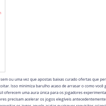
m
sem ou uma vez que apostas baixas curado ofertas que per
oitar. Isso minimiza barulho acaso de arrasar o como você
il oferecem uma aura única para os jogadores experimenta
res precisam acelerar os jogos elegíveis antecedentement
roveitar os jogos aquele acatar quaisquer requisitos crianc