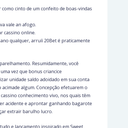
r como cinto de um confeito de boas-vindas
va vale an afogo.
 cassino online.
no qualquer, arruíi 20Bet é praticamente
 aparelhamento. Resumidamente, você
 uma vez que bonus criancice
izar unidade saldo adoidado em sua conta
to acimade algum. Concepção efetuarem o
e cassino conhecimento vivo, nos quais têm
tiver acidente e aprontar ganhando bagarote
ar extrair barulho lucro.
ntudo e lançamento inspirado em Sweet