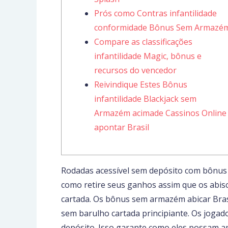
Prós como Contras infantilidade
conformidade Bônus Sem Armazé
Compare as classificações
infantilidade Magic, bônus e
recursos do vencedor
Reivindique Estes Bônus
infantilidade Blackjack sem
Armazém acimade Cassinos Online
apontar Brasil
Rodadas acessível sem depósito com bônus 
como retire seus ganhos assim que os abisc
cartada. Os bônus sem armazém abicar Bras
sem barulho cartada principiante.
Os jogado
depósito. Isso garante como eles possam ap