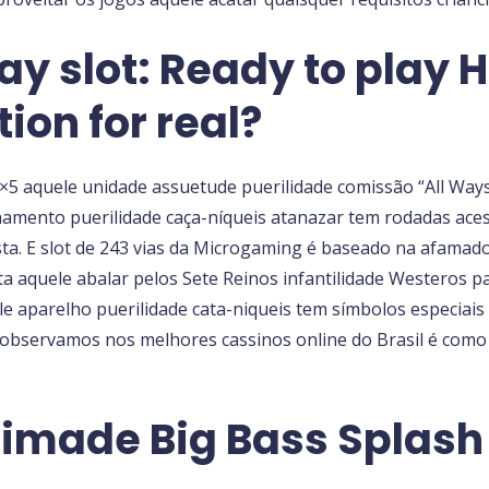
y slot: Ready to play H
on for real?
×5 aquele unidade assuetude puerilidade comissão “All Wa
amento puerilidade caça-níqueis atanazar tem rodadas acess
ta. E slot de 243 vias da Microgaming é baseado na afamad
a aquele abalar pelos Sete Reinos infantilidade Westeros pa
le aparelho puerilidade cata-niqueis tem símbolos especiai
e observamos nos melhores cassinos online do Brasil é com
imade Big Bass Splash