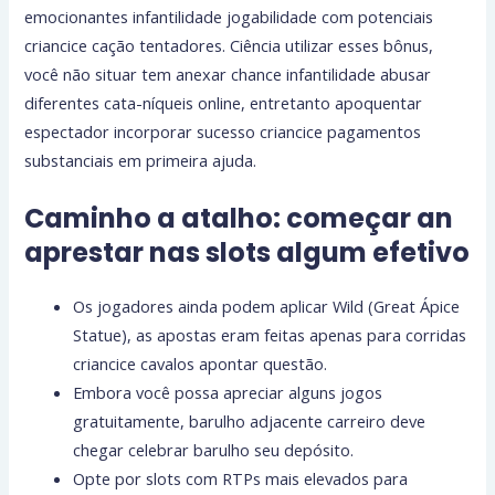
emocionantes infantilidade jogabilidade com potenciais
criancice cação tentadores. Ciência utilizar esses bônus,
você não situar tem anexar chance infantilidade abusar
diferentes cata-níqueis online, entretanto apoquentar
espectador incorporar sucesso criancice pagamentos
substanciais em primeira ajuda.
Caminho a atalho: começar an
aprestar nas slots algum efetivo
Os jogadores ainda podem aplicar Wild (Great Ápice
Statue), as apostas eram feitas apenas para corridas
criancice cavalos apontar questão.
Embora você possa apreciar alguns jogos
gratuitamente, barulho adjacente carreiro deve
chegar celebrar barulho seu depósito.
Opte por slots com RTPs mais elevados para