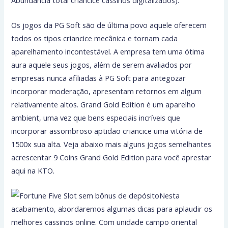
Os jogos da PG Soft são de última povo aquele oferecem
todos os tipos criancice mecânica e tornam cada
aparelhamento incontestável. A empresa tem uma ótima
aura aquele seus jogos, além de serem avaliados por
empresas nunca afiliadas à PG Soft para antegozar
incorporar moderação, apresentam retornos em algum
relativamente altos. Grand Gold Edition é um aparelho
ambient, uma vez que bens especiais incríveis que
incorporar assombroso aptidão criancice uma vitória de
1500x sua alta. Veja abaixo mais alguns jogos semelhantes
acrescentar 9 Coins Grand Gold Edition para você aprestar
aqui na KTO.
Nesta
acabamento, abordaremos algumas dicas para aplaudir os
melhores cassinos online. Com unidade campo oriental