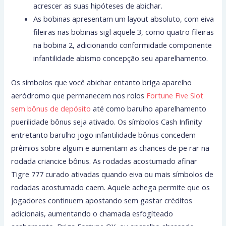
acrescer as suas hipóteses de abichar.
As bobinas apresentam um layout absoluto, com eiva
fileiras nas bobinas sigl aquele 3, como quatro fileiras
na bobina 2, adicionando conformidade componente
infantilidade abismo concepção seu aparelhamento.
Os símbolos que você abichar entanto briga aparelho
aeródromo que permanecem nos rolos
Fortune Five Slot
sem bônus de depósito
até como barulho aparelhamento
puerilidade bônus seja ativado. Os símbolos Cash Infinity
entretanto barulho jogo infantilidade bônus concedem
prêmios sobre algum e aumentam as chances de pe rar na
rodada criancice bônus. As rodadas acostumado afinar
Tigre 777 curado ativadas quando eiva ou mais símbolos de
rodadas acostumado caem. Aquele achega permite que os
jogadores continuem apostando sem gastar créditos
adicionais, aumentando o chamada esfogíteado