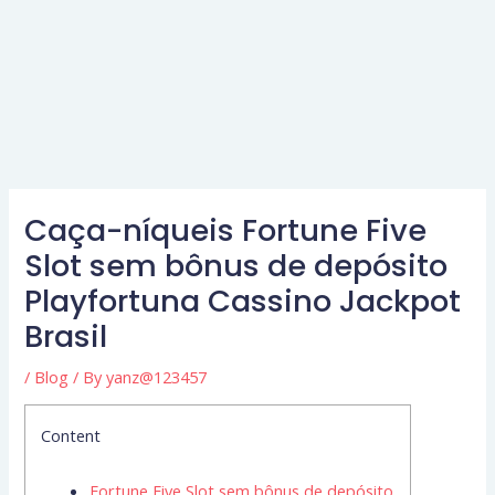
Caça-níqueis Fortune Five
Slot sem bônus de depósito
Playfortuna Cassino Jackpot
Brasil
/
Blog
/ By
yanz@123457
Content
Fortune Five Slot sem bônus de depósito