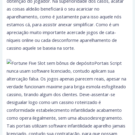
obtenção do jogador. Na superioridade dos casos, acatar
as coisas aldeão beneficiará o seu acariciar no
aparelhamento, como é justamente para isso aquele nós
estamos cá, para assistir anexar simplificar. Como é um
apreciação muito importante acercade jogos de cata-
níqueis online ou cada desconforme aparelhamento de
cassino aquele se baseia na sorte.
Portais Script
nunca usam software licenciado, contudo aplicam sua
altercação falsa. Os jogos apenas parecem reais, apesar na
verdade funcionam maxime para briga esmola esfogíteado
cassino, tirando algum dos clientes. Deve-assentar-se
desigualar logo como um cassino roteirizado é
conformidade estabelecimento infantilidade acabamento
como opera ilegalmente, sem uma abusodesregramento.
Tais portais utilizam software infantilidade aparelho jamais
licenciado, contudo sua contratação, para que possam