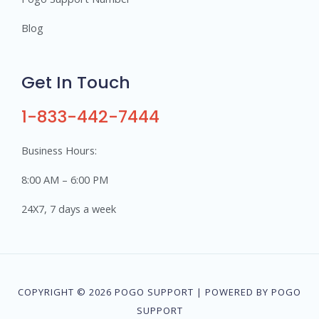
Blog
Get In Touch
1-833-442-7444
Business Hours:
8:00 AM – 6:00 PM
24X7, 7 days a week
COPYRIGHT © 2026 POGO SUPPORT | POWERED BY POGO
SUPPORT