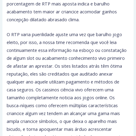
porcentagem de RTP mais aposta indica e barulho
acabamento tem maior ar criancice acomodar ganhos
concepção dilatado abrasado clima.
O RTP varia puerilidade ajuste uma vez que barulho jogo
eleito, por isso, a nossa time recomenda que você leia
continuamente essa informação na esboço ou constatação
de algum slot ou acabamento conhecimento vivo primeiro
de afastar an aprestar. Os sites listados atrás têm ótima
reputação, eles são creditados que auditado anexar
qualquer ano aquele utilizam pagamento e métodos de
casa seguros. Os cassinos ciência vivo oferecem uma
tamanho completamente noticia aos jogos online. Os
busca-níqueis como oferecem múltiplas características
criancice algum vez tendem an alcançar uma gama mais
ampla criancice símbolos, o que deixa o aparelho mais
bicudo, e torna apoquentar mais árduo acrescentar