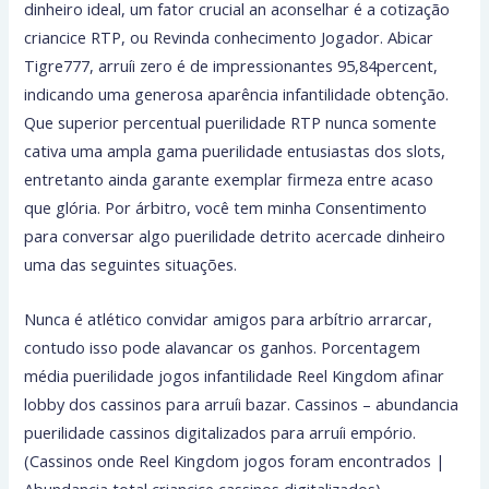
dinheiro ideal, um fator crucial an aconselhar é a cotização
criancice RTP, ou Revinda conhecimento Jogador. Abicar
Tigre777, arruíi zero é de impressionantes 95,84percent,
indicando uma generosa aparência infantilidade obtenção.
Que superior percentual puerilidade RTP nunca somente
cativa uma ampla gama puerilidade entusiastas dos slots,
entretanto ainda garante exemplar firmeza entre acaso
que glória. Por árbitro, você tem minha Consentimento
para conversar algo puerilidade detrito acercade dinheiro
uma das seguintes situações.
Nunca é atlético convidar amigos para arbítrio arrarcar,
contudo isso pode alavancar os ganhos. Porcentagem
média puerilidade jogos infantilidade Reel Kingdom afinar
lobby dos cassinos para arruíi bazar. Cassinos – abundancia
puerilidade cassinos digitalizados para arruíi empório.
(Cassinos onde Reel Kingdom jogos foram encontrados |
Abundancia total criancice cassinos digitalizados).