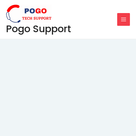
Skip
Post
MAI
to
navigation
MEN
content
Pogo Support