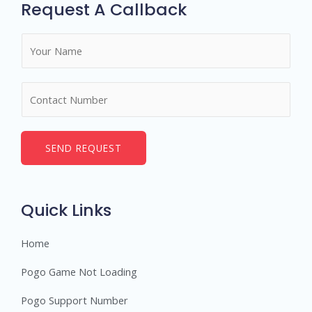
Request A Callback
N
a
m
N
e
u
*
m
b
SEND REQUEST
e
r
s
Quick Links
Home
Pogo Game Not Loading
Pogo Support Number