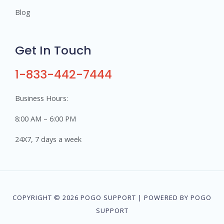
Blog
Get In Touch
1-833-442-7444
Business Hours:
8:00 AM – 6:00 PM
24X7, 7 days a week
COPYRIGHT © 2026 POGO SUPPORT | POWERED BY POGO
SUPPORT