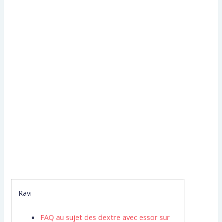
Ravi
FAQ au sujet des dextre avec essor sur