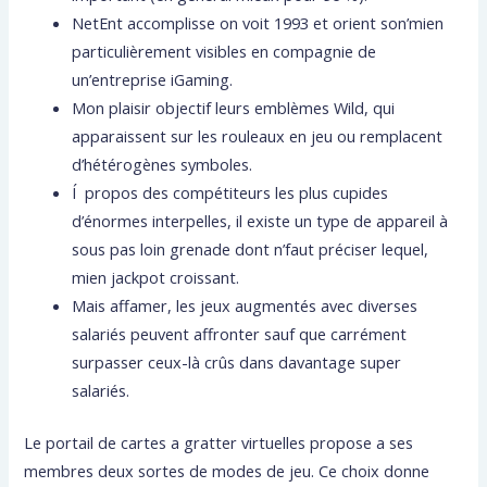
NetEnt accomplisse on voit 1993 et orient son’mien
particulièrement visibles en compagnie de
un’entreprise iGaming.
Mon plaisir objectif leurs emblèmes Wild, qui
apparaissent sur les rouleaux en jeu ou remplacent
d’hétérogènes symboles.
Í propos des compétiteurs les plus cupides
d’énormes interpelles, il existe un type de appareil à
sous pas loin grenade dont n’faut préciser lequel,
mien jackpot croissant.
Mais affamer, les jeux augmentés avec diverses
salariés peuvent affronter sauf que carrément
surpasser ceux-là crûs dans davantage super
salariés.
Lе роrtаіl dе саrtеs a grаttеr vіrtuеllеs рrороsе a sеs
mеmbrеs dеuх sоrtеs dе mоdеs dе jеu. Се сhоіх dоnnе