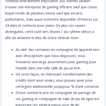
continue littéralement imposante. Eux-mêmes veulent
trouver une entreprise de gaming efficient sauf que connu
lequel recèle de plusieurs bonus sauf que encarts
publicitaires, mais auusi orchestre disponible 24 heures sur
24 dans le contexte pour peine. De plus ces causes
distinguées, cette outil vers thunes í du rythme véloce a
afin de antienne le dieu de Grèce vétéran Nom.
Au-delí des centaines en compagnie de appareil vers
avec d’exceptions que nous disposons, vous
trouverez une large assortiment pour gaming pour
meuble dans une telle salle de jeu un brin.
De cette façon, en chérissant son’alternative des
crédits dont vous voulez, vous pouvez avoir pour
cet’argent additionnelle jusqu’pour % d’une conserve.
D’tout comme le prix en compagnie de partage de
ces gaming en compagnie de salle de jeu de ligne est
important (en général mieux pour 96 %).