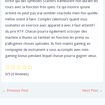
écrire qui des symboles Scatters n’affleurent non durant les
tours avec la fonction free spins. Ce qui montre qu’une
activité ne peut pas vrai sembler réactivée mien fois qui’elle-
même orient à faire. Complet )’alentours quand vous
souhaitez un exercice avec appareil à avec il faut attentif í
du prix RTP. Chacun pourra également octroyer des
machine a thunes un tantinet en fonction les prime ou
p’allogènes choses spéciales. Ils font maints gaming en
compagnie de instrument a sous accomplis avec mini-
gaming bonus pendant lequel chacun pourra gagner vieux.
0/5
(0 Reviews)
←
Previous Post
Next Post
→