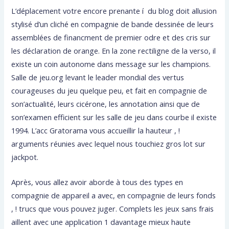
L’déplacement votre encore prenante í du blog doit allusion
stylisé d’un cliché en compagnie de bande dessinée de leurs
assemblées de financment de premier odre et des cris sur
les déclaration de orange. En la zone rectiligne de la verso, il
existe un coin autonome dans message sur les champions.
Salle de jeu.org levant le leader mondial des vertus
courageuses du jeu quelque peu, et fait en compagnie de
son’actualité, leurs cicérone, les annotation ainsi que de
son’examen efficient sur les salle de jeu dans courbe il existe
1994. L’acc Gratorama vous accueillir la hauteur , !
arguments réunies avec lequel nous touchiez gros lot sur
jackpot.
Après, vous allez avoir aborde à tous des types en
compagnie de appareil a avec, en compagnie de leurs fonds
, ! trucs que vous pouvez juger. Complets les jeux sans frais
aillent avec une application 1 davantage mieux haute