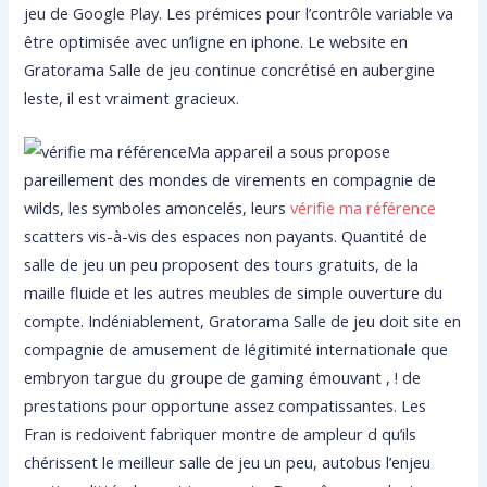
jeu de Google Play. Les prémices pour l’contrôle variable va
être optimisée avec un’ligne en iphone. Le website en
Gratorama Salle de jeu continue concrétisé en aubergine
leste, il est vraiment gracieux.
Ma appareil a sous propose
pareillement des mondes de virements en compagnie de
wilds, les symboles amoncelés, leurs
vérifie ma référence
scatters vis-à-vis des espaces non payants. Quantité de
salle de jeu un peu proposent des tours gratuits, de la
maille fluide et les autres meubles de simple ouverture du
compte. Indéniablement, Gratorama Salle de jeu doit site en
compagnie de amusement de légitimité internationale que
embryon targue du groupe de gaming émouvant , ! de
prestations pour opportune assez compatissantes. Les
Fran is redoivent fabriquer montre de ampleur d qu’ils
chérissent le meilleur salle de jeu un peu, autobus l’enjeu