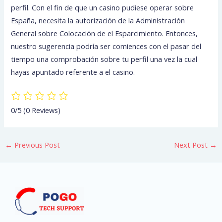
perfil. Con el fin de que un casino pudiese operar sobre
España, necesita la autorización de la Administración
General sobre Colocación de el Esparcimiento. Entonces,
nuestro sugerencia podrí­a ser comiences con el pasar del
tiempo una comprobación sobre tu perfil una vez la cual
hayas apuntado referente a el casino.
0/5
(0 Reviews)
←
Previous Post
Next Post
→