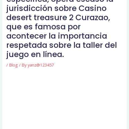
jurisdicción sobre Casino
desert treasure 2 Curazao,
que es famosa por
acontecer la importancia
respetada sobre la taller del
juego en línea.
/
Blog
/ By
yanz@123457