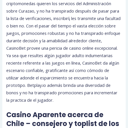
criptomonedas quieren los servicios del Administración
sobre Curazao, y no ha transpirado después de pasar para
la lista de verificaciones, inscribirí¡ les transmite una facultad
o bien no. Con el pasar del tiempo el vasta elección sobre
juegos, promociones robustas y no ha transpirado enfoque
durante decisión y la amabilidad alrededor cliente,
CasinoBet provee una pericia de casino online excepcional.
Ya sea que resultes algún jugador adulto indumentarias
reciente referente a las juegos en línea, CasinoBet da algún
escenario confiable, gratificante así­ como cómodo de
utilizar adonde el esparcimiento se encuentra hacia la
prototipo. Betplay.io además brinda una diversidad de
bonos y no ha transpirado promociones para incrementar
la practica de el jugador.
Casino Aparente acerca de
Chile – consejero y toplist de los