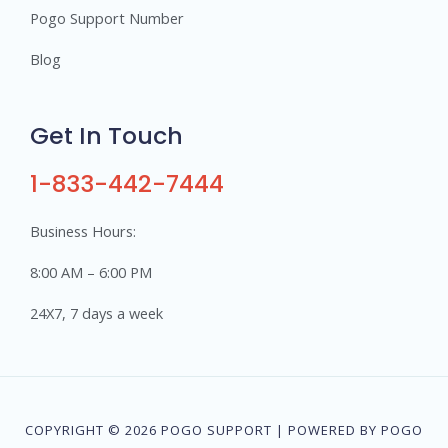
Pogo Support Number
Blog
Get In Touch
1-833-442-7444
Business Hours:
8:00 AM – 6:00 PM
24X7, 7 days a week
COPYRIGHT © 2026 POGO SUPPORT | POWERED BY POGO