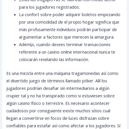
para los jugadores registrados.
La confort sobre poder adquirir boletos empezando
por una comodidad de el propio hogar significa que
más profusamente individuos podrán participar de
argumentar a factores que merecen la amargura.
Ademí¡s, cuando desees terminar transacciones
referente a un casino online internacional nunca te
colocarán revelando las información.
Es una mezcla entre una máquina tragamonedas así­ como
el divertido juego de términos llamado póker. Allí los
jugadores podrían desafiar sin intermediarios a algún
crupier tal y no ha transpirado como si estuviesen sobre
algún casino físico o terrestre. Es necesario acontecer
cuidadosos por consiguiente existe muchos sitios cual
llegan a convertirse en focos de luces disfrazan sobre
confiables para estafar así­ como afectar a los jugadores. Sí