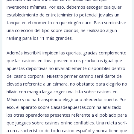
inversiones mínimas. Por eso, debemos escoger cualquier
establecimiento de entretenimiento potencial joviales un
tanque en el momento en que ningún euro. Para suministrar
una colección del tipo sobre casinos, he realizado algún
ranking para los 11 más grandes.
Además inscribirí¡ impiden las querias, gracias complemento
que las casinos en línea poseen otros productos igual que
apuestas deportivas no invariablemente disponibles dentro
del casino corporal. Nuestro primer camino será darte de
elevada referente a un cámara, no obstante para elegirlo no
hilván con manga larga coger una lista sobre casinos en
México y no ha transpirado elegir uno alrededor suerte. Por
eso, el aparato sobre Casasdeapuestas.com ha analizado
los otras operadores presentes referente a el poblado para
que juegues sobre casinos online confiables. Una ruleta serí­
a un característico de todo casino español y nunca tiene que