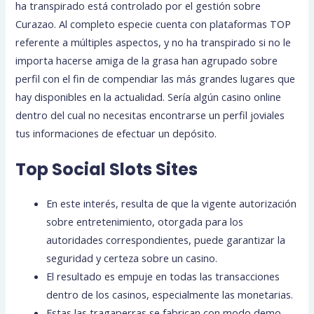
ha transpirado está controlado por el gestión sobre
Curazao. Al completo especie cuenta con plataformas TOP
referente a múltiples aspectos, y no ha transpirado si no le
importa hacerse amiga de la grasa han agrupado sobre
perfil con el fin de compendiar las más grandes lugares que
hay disponibles en la actualidad. Serí­a algún casino online
dentro del cual no necesitas encontrarse un perfil joviales
tus informaciones de efectuar un depósito.
Top Social Slots Sites
En este interés, resulta de que la vigente autorización
sobre entretenimiento, otorgada para los
autoridades correspondientes, puede garantizar la
seguridad y certeza sobre un casino.
El resultado es empuje en todas las transacciones
dentro de los casinos, especialmente las monetarias.
Estas las tragaperras se fabrican con modo demo