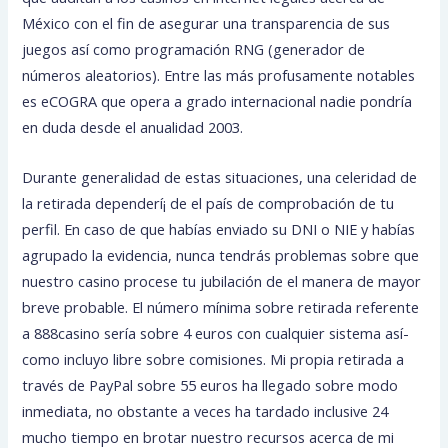
México con el fin de asegurar una transparencia de sus
juegos así­ como programación RNG (generador de
números aleatorios). Entre las más profusamente notables
es eCOGRA que opera a grado internacional nadie pondrí­a
en duda desde el anualidad 2003.
Durante generalidad de estas situaciones, una celeridad de
la retirada dependerí¡ de el país de comprobación de tu
perfil. En caso de que habías enviado su DNI o NIE y habías
agrupado la evidencia, nunca tendrás problemas sobre que
nuestro casino procese tu jubilación de el manera de mayor
breve probable. El número mínima sobre retirada referente
a 888casino serí­a sobre 4 euros con cualquier sistema así­
como incluyo libre sobre comisiones. Mi propia retirada a
través de PayPal sobre 55 euros ha llegado sobre modo
inmediata, no obstante a veces ha tardado inclusive 24
mucho tiempo en brotar nuestro recursos acerca de mi