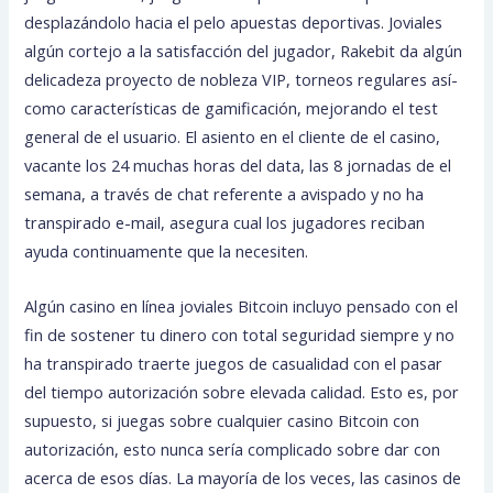
desplazándolo hacia el pelo apuestas deportivas. Joviales
algún cortejo a la satisfacción del jugador, Rakebit da algún
delicadeza proyecto de nobleza VIP, torneos regulares así­
como características de gamificación, mejorando el test
general de el usuario. El asiento en el cliente de el casino,
vacante los 24 muchas horas del data, las 8 jornadas de el
semana, a través de chat referente a avispado y no ha
transpirado e-mail, asegura cual los jugadores reciban
ayuda continuamente que la necesiten.
Algún casino en línea joviales Bitcoin incluyo pensado con el
fin de sostener tu dinero con total seguridad siempre y no
ha transpirado traerte juegos de casualidad con el pasar
del tiempo autorización sobre elevada calidad. Esto es, por
supuesto, si juegas sobre cualquier casino Bitcoin con
autorización, esto nunca serí­a complicado sobre dar con
acerca de esos días. La mayoría de los veces, las casinos de