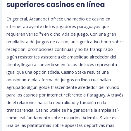
superiores casinos en línea
En general, Arcanebet ofrece una medio de casino en
internet atrayente de los jugadores paraguayos que
requieren variacií³n en dicho vida de juego. Con una gran
amplia lista de juegos de casino, un significativo bono sobre
recepción, promociones continuas y no ha transpirado
algún resistentes asistencia de amabilidad alrededor del
cliente, llegan a convertirse en focos de luces representa
igual que una opción sólida. Casino Stake resulta una
apasionante plataforma de juegos en línea cual hallan
agrupado algún golpe trascendente alrededor del mundo
para los casinos por internet referente a Paraguay. A través
de el relaciones hacia la neutralidad y también en la
transparencia, Casino Stake se ha ganadería la amplia así­
como leal fundamento sobre usuarios. Ademí¡s, Stake es
una de las plataformas sobre apuestas deportivas más