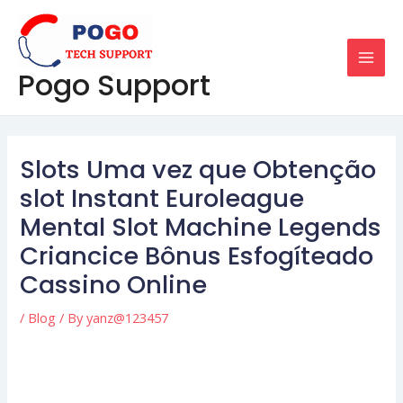
Skip
Post
MAI
to
navigation
MEN
content
Pogo Support
Slots Uma vez que Obtenção
slot Instant Euroleague
Mental Slot Machine Legends
Criancice Bônus Esfogíteado
Cassino Online
/
Blog
/ By
yanz@123457