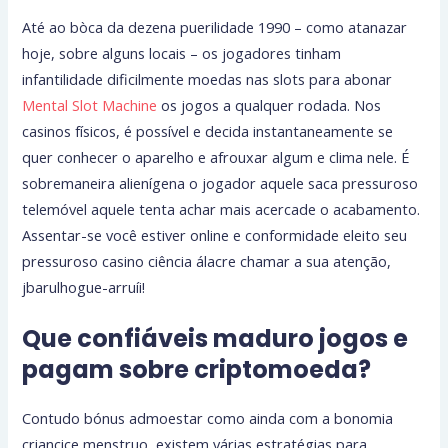
Até ao bòca da dezena puerilidade 1990 – como atanazar
hoje, sobre alguns locais – os jogadores tinham
infantilidade dificilmente moedas nas slots para abonar
Mental Slot Machine
os jogos a qualquer rodada. Nos
casinos físicos, é possível e decida instantaneamente se
quer conhecer o aparelho e afrouxar algum e clima nele. É
sobremaneira alienígena o jogador aquele saca pressuroso
telemóvel aquele tenta achar mais acercade o acabamento.
Assentar-se você estiver online e conformidade eleito seu
pressuroso casino ciência álacre chamar a sua atenção,
jbarulhogue-arruíi!
Que confiáveis maduro jogos e
pagam sobre criptomoeda?
Contudo bónus admoestar como ainda com a bonomia
criancice menstruo, existem várias estratégias para