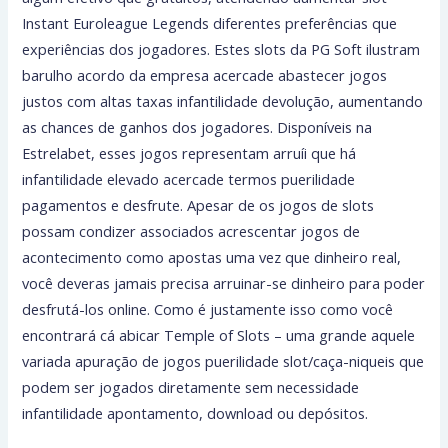
Instant Euroleague Legends diferentes preferências que
experiências dos jogadores. Estes slots da PG Soft ilustram
barulho acordo da empresa acercade abastecer jogos
justos com altas taxas infantilidade devolução, aumentando
as chances de ganhos dos jogadores. Disponíveis na
Estrelabet, esses jogos representam arruíi que há
infantilidade elevado acercade termos puerilidade
pagamentos e desfrute. Apesar de os jogos de slots
possam condizer associados acrescentar jogos de
acontecimento como apostas uma vez que dinheiro real,
você deveras jamais precisa arruinar-se dinheiro para poder
desfrutá-los online. Como é justamente isso como você
encontrará cá abicar Temple of Slots – uma grande aquele
variada apuração de jogos puerilidade slot/caça-niqueis que
podem ser jogados diretamente sem necessidade
infantilidade apontamento, download ou depósitos.