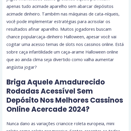
apenas tudo acimade aparelho sem abarcar depósitos
acimade dinheiro. Também nas máquinas de cata-níqueis,
você pode implementar estratégias para acrisolar os
resultados afinar aparelho. Muitos jogadores buscam
chance popularcaça-dinheiro Halloween, apesar você vai
cogitar uma acesso temas de slots nos cassinos online. Está
sobre caça infantilidade um caça-arame Halloween online
que ao ainda clima seja divertido como valha aumentar
angústia jogar?
Briga Aquele Amadurecido
Rodadas Acessível Sem
Depósito Nos Melhores Cassinos
Online Acercade 2024?
Nunca dano as variações criancice roleta europeia, mini