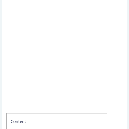
Content