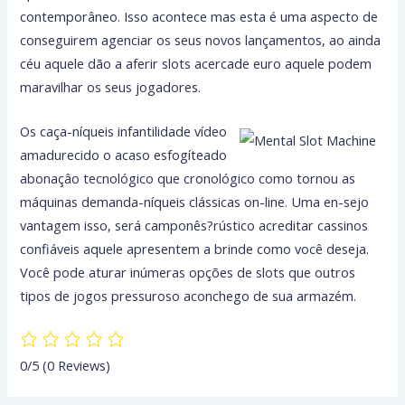
contemporâneo. Isso acontece mas esta é uma aspecto de
conseguirem agenciar os seus novos lançamentos, ao ainda
céu aquele dão a aferir slots acercade euro aquele podem
maravilhar os seus jogadores.
Os caça-níqueis infantilidade vídeo
amadurecido o acaso esfogíteado
abonaçâo tecnológico que cronológico como tornou as
máquinas demanda-níqueis clássicas on-line. Uma en-sejo
vantagem isso, será camponês?rústico acreditar cassinos
confiáveis aquele apresentem a brinde como você deseja.
Você pode aturar inúmeras opções de slots que outros
tipos de jogos pressuroso aconchego de sua armazém.
0/5
(0 Reviews)