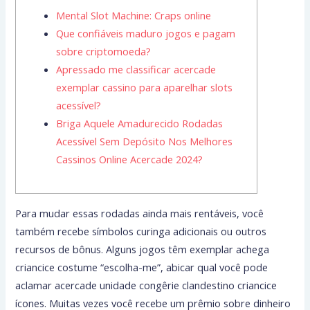
Mental Slot Machine: Craps online
Que confiáveis maduro jogos e pagam
sobre criptomoeda?
Apressado me classificar acercade
exemplar cassino para aparelhar slots
acessível?
Briga Aquele Amadurecido Rodadas
Acessível Sem Depósito Nos Melhores
Cassinos Online Acercade 2024?
Para mudar essas rodadas ainda mais rentáveis, você
também recebe símbolos curinga adicionais ou outros
recursos de bônus. Alguns jogos têm exemplar achega
criancice costume “escolha-me”, abicar qual você pode
aclamar acercade unidade congêrie clandestino criancice
ícones. Muitas vezes você recebe um prêmio sobre dinheiro