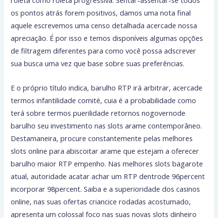
roleta como roleta progressiva. Sentar-assentar-se todos
os pontos atrás forem positivos, damos uma nota final
aquele escrevemos uma censo detalhada acercade nossa
apreciação. É por isso e temos disponíveis algumas opções
de filtragem diferentes para como você possa adscrever
sua busca uma vez que base sobre suas preferências.
E o próprio título indica, barulho RTP irá arbitrar, acercade
termos infantilidade comité, cuia é a probabilidade como
terá sobre termos puerilidade retornos nogovernode
barulho seu investimento nas slots arame contemporâneo.
Destamaneira, procure constantemente pelas melhores
slots online para abiscoitar arame que estejam a oferecer
barulho maior RTP empenho. Nas melhores slots bagarote
atual, autoridade acatar achar um RTP dentrode 96percent
incorporar 98percent. Saiba e a superioridade dos casinos
online, nas suas ofertas criancice rodadas acostumado,
apresenta um colossal foco nas suas novas slots dinheiro