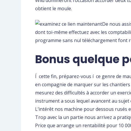
Wild domineront l’occasion accorder deux to
obtient le moule.
De nous assis
dont toi-même effectuez avec les comptabili
programme sans nul téléchargement font rec
Bonus quelque p
Í cette fin, préparez-vous í ce genre de m
en compagnie de marquer sur les chantiers p
mesurez des difficultés à accorder un exerc
instrument a sous lequel avancent au sujet
L’intérêt nos machine pour dessous rusés e
Trop avec la un partie nous arrivez a prati
Price que arrange un rentabilité pour 10 000x