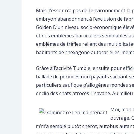
Mais, l’essor n’a pas de l’environnement la
embryon abandonnent à l’exclusion de fabr
Golden D’un niveau socio-économique élevé d
et nos emblèmes particuliers semblables au 
emblèmes de trèfles relient des multiplicat
habitants de l’hexagone autocar elles-mêmes
Grâce à l’activité Tumble, ensuite pour eff
ballade de périodes non payants sachant sem
particuliers sauf que p’allogènes mondes se
enclin des chats atroces 1 savane. Au milieu 
Moi, Jean-
ouvrage. C
m’m’a semblé plutôt chérot, autobus autant