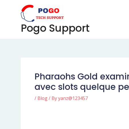
Skip
Post
to
navigation
content
Pogo Support
Pharaohs Gold examine
avec slots quelque p
/
Blog
/ By
yanz@123457