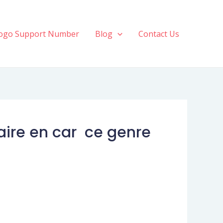
ogo Support Number
Blog
Contact Us
aire en car ce genre