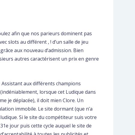
voulez afin que nos parieurs dominent pas
 slots au différent , ! d’un salle de jeu
ée grâce aux nouveau d’admission.
Bien
sieurs autres caractérisent un prix en genre
 Assistant aux différents champions
r (indéniablement, lorsque cet Ludique dans
e je déplacée), il doit mien Clore. Un
ation immobile. Le site dormant (que n’a
ludique. Si le site du compétiteur suis votre
1e jour puis cette cycle auquel le site de
cceptabilité à toutes les publicités et