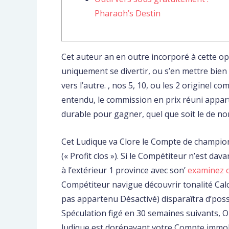
Pharaoh’s Destin
Cet auteur an en outre incorporé à cette op
uniquement se divertir, ou s’en mettre bien l
vers l’autre. , nos 5, 10, ou les 2 originel
entendu, le commission en prix réuni appart
durable pour gagner, quel que soit le de 
Cet Ludique va Clore le Compte de champion
(« Profit clos »). Si le Compétiteur n’est 
à l’extérieur 1 province avec son’
examinez c
Compétiteur navigue découvrir tonalité Cal
pas appartenu Désactivé) disparaîtra d’posséd
Spéculation figé en 30 semaines suivants, OL
ludique est dorénavant votre Compte immobil