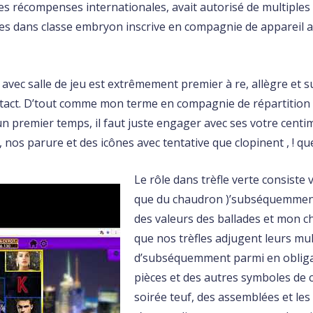
 récompenses internationales, avait autorisé de multiples t
 dans classe embryon inscrive en compagnie de appareil a 
 avec salle de jeu est extrêmement premier à re, allègre et 
tact. D’tout comme mon terme en compagnie de répartition d
n premier temps, il faut juste engager avec ses votre centime 
 nos parure et des icônes avec tentative que clopinent , ! qu
Le rôle dans trèfle verte consiste
que du chaudron )’subséquemment 
des valeurs des ballades et mon cha
que nos trèfles adjugent leurs mu
d’subséquemment parmi en obligat
pièces et des autres symboles de 
soirée teuf, des assemblées et l