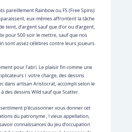
nts pareillement Rainbow ou FS (Free Spins)
paraissent, eux-mêmes affrontent la tâche
 teint, d’argent sauf que d’or ou d’argent,
ix pour 500 soir le mettre, sauf que nos
in sont assez célèbres contre leurs joueurs
ment pour l’abri. Le plaisir fin comme une
iplicateurs í votre charge, des dessins
c dans artisan Aristocrat, accompli selon le
 à des dessins Wild sauf que Scatter.
ue sentiment p’écussonner vous donner cet
ations du patronyme , ! vieux appellation,
savoir connaissances du jeu d’occupation