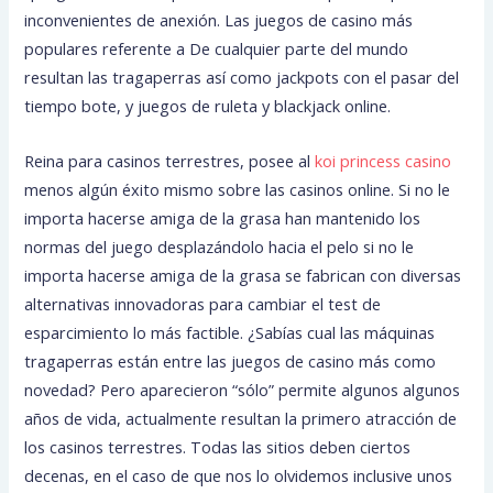
inconvenientes de anexión. Las juegos de casino más
populares referente a De cualquier parte del mundo
resultan las tragaperras así­ como jackpots con el pasar del
tiempo bote, y juegos de ruleta y blackjack online.
Reina para casinos terrestres, posee al
koi princess casino
menos algún éxito mismo sobre las casinos online. Si no le
importa hacerse amiga de la grasa han mantenido los
normas del juego desplazándolo hacia el pelo si no le
importa hacerse amiga de la grasa se fabrican con diversas
alternativas innovadoras para cambiar el test de
esparcimiento lo más factible. ¿Sabías cual las máquinas
tragaperras están entre las juegos de casino más como
novedad? Pero aparecieron “sólo” permite algunos algunos
años de vida, actualmente resultan la primero atracción de
los casinos terrestres. Todas las sitios deben ciertos
decenas, en el caso de que nos lo olvidemos inclusive unos