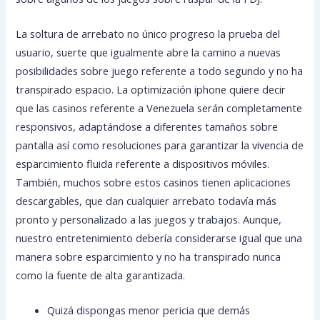
La soltura de arrebato no único progreso la prueba del
usuario, suerte que igualmente abre la camino a nuevas
posibilidades sobre juego referente a todo segundo y no ha
transpirado espacio. La optimización iphone quiere decir
que las casinos referente a Venezuela serán completamente
responsivos, adaptándose a diferentes tamaños sobre
pantalla así­ como resoluciones para garantizar la vivencia de
esparcimiento fluida referente a dispositivos móviles.
También, muchos sobre estos casinos tienen aplicaciones
descargables, que dan cualquier arrebato todavía más
pronto y personalizado a las juegos y trabajos. Aunque,
nuestro entretenimiento debería considerarse igual que una
manera sobre esparcimiento y no ha transpirado nunca
como la fuente de alta garantizada.
Quizá dispongas menor pericia que demás