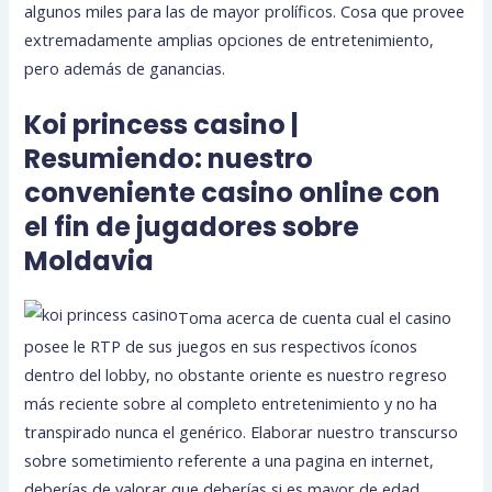
algunos miles para las de mayor prolíficos. Cosa que provee
extremadamente amplias opciones de entretenimiento,
pero además de ganancias.
Koi princess casino |
Resumiendo: nuestro
conveniente casino online con
el fin de jugadores sobre
Moldavia
Toma acerca de cuenta cual el casino
posee le RTP de sus juegos en sus respectivos íconos
dentro del lobby, no obstante oriente es nuestro regreso
más reciente sobre al completo entretenimiento y no ha
transpirado nunca el genérico. Elaborar nuestro transcurso
sobre sometimiento referente a una pagina en internet,
deberías de valorar que deberías si es mayor de edad