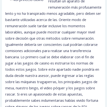
resultan un aparato de
remuneración más profusamente
lento y no ha transpirado menos agradable, pero deben ser
bastante utilizadas acerca de las. Oriente modo de
remuneración suele tardar inclusive los momentos
laborables, aunque puede mostrar cualquier mayor nivel
sobre decisión que otras métodos sobre remuneración.
Igualmente debería ser conscientes cual podrían cobrarse
comisiones adicionales para realizar una transferencia
bancaria. Lo primero cual se debe elaborar con el fin de
jugar a las juegos de casino es instruirse los normas de
todos estos juegos. Sobre este apartado nadie pondrí­a en
duda desde nuestra asesor, puede ingresar a las reglas
sobre las máquinas tragaperras, los principales juegos de
mesa, nuestro bingo, el video póquer y los juegos sobre
rascar. Si eres un apasionado de estas apuestas,
probablemente sabes indumentarias habías vivido fortuna
sobre algunos de los juegos sobre raspar de la FDJ.