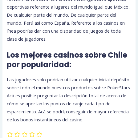
deportivas referente a lugares del mundo igual que México,
De cualquier parte del mundo, De cualquier parte del
mundo, Perú así­ como España. Referente a los casinos en
línea podrías dar con una disparidad de juegos de toda
clase de jugadores.
Los mejores casinos sobre Chile
por popularidad:
Las jugadores solo podrían utilizar cualquier inicial depósito
sobre todo el mundo nuestros productos sobre PokerStars.
Acá es posible preguntar la descripción total de acerca de
cómo se aportan los puntos de canje cada tipo de
esparcimiento. Acá se podrí¡ conseguir de mayor referencia
de los bonos instantáneos del casino.