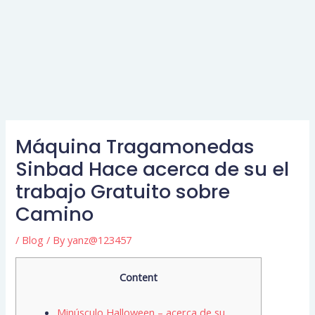
Máquina Tragamonedas
Sinbad Hace acerca de su el
trabajo Gratuito sobre
Camino
/
Blog
/ By
yanz@123457
Content
Minúsculo Halloween – acerca de su