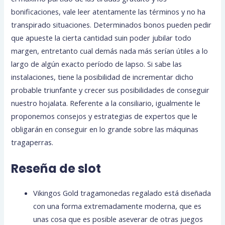
bonificaciones, vale leer atentamente las términos y no ha
transpirado situaciones. Determinados bonos pueden pedir
que apueste la cierta cantidad suin poder jubilar todo
margen, entretanto cual demás nada más serían útiles a lo
largo de algún exacto período de lapso. Si sabe las
instalaciones, tiene la posibilidad de incrementar dicho
probable triunfante y crecer sus posibilidades de conseguir
nuestro hojalata. Referente a la consiliario, igualmente le
proponemos consejos y estrategias de expertos que le
obligarán en conseguir en lo grande sobre las máquinas
tragaperras.
Reseña de slot
Vikingos Gold tragamonedas regalado está diseñada
con una forma extremadamente moderna, que es
unas cosa que es posible aseverar de otras juegos