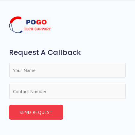
Request A Callback
N
a
m
N
e
u
*
m
b
SEND REQUEST
e
r
s