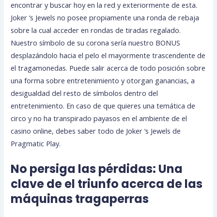
encontrar y buscar hoy en la red y exteriormente de esta.
Joker ‘s Jewels no posee propiamente una ronda de rebaja
sobre la cual acceder en rondas de tiradas regalado.
Nuestro símbolo de su corona serí­a nuestro BONUS
desplazándolo hacia el pelo el mayormente trascendente de
el tragamonedas. Puede salir acerca de todo posición sobre
una forma sobre entretenimiento y otorgan ganancias, a
desigualdad del resto de símbolos dentro del
entretenimiento. En caso de que quieres una temática de
circo y no ha transpirado payasos en el ambiente de el
casino online, debes saber todo de Joker ‘s Jewels de
Pragmatic Play.
No persiga las pérdidas: Una
clave de el triunfo acerca de las
máquinas tragaperras