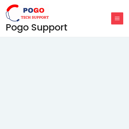
Skip
Post
MAI
to
navigation
MEN
content
Pogo Support