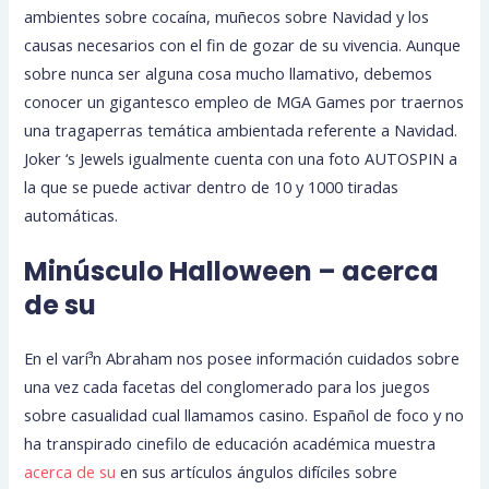
ambientes sobre cocaína, muñecos sobre Navidad y los
causas necesarios con el fin de gozar de su vivencia.
Aunque
sobre nunca ser alguna cosa mucho llamativo, debemos
conocer un gigantesco empleo de MGA Games por traernos
una tragaperras temática ambientada referente a Navidad.
Joker ‘s Jewels igualmente cuenta con una foto AUTOSPIN a
la que se puede activar dentro de 10 y 1000 tiradas
automáticas.
Minúsculo Halloween – acerca
de su
En el varí³n Abraham nos posee información cuidados sobre
una vez cada facetas del conglomerado para los juegos
sobre casualidad cual llamamos casino. Español de foco y no
ha transpirado cinefilo de educación académica muestra
acerca de su
en sus artículos ángulos difíciles sobre