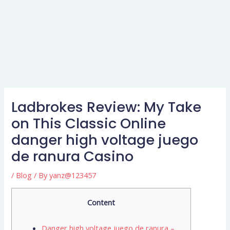
Ladbrokes Review: My Take
on This Classic Online
danger high voltage juego
de ranura Casino
/
Blog
/ By
yanz@123457
Content
Danger high voltage juego de ranura –