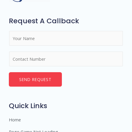
Request A Callback
N
a
m
N
e
u
*
m
b
SEND REQUEST
e
r
s
Quick Links
Home
Pogo Game Not Loading