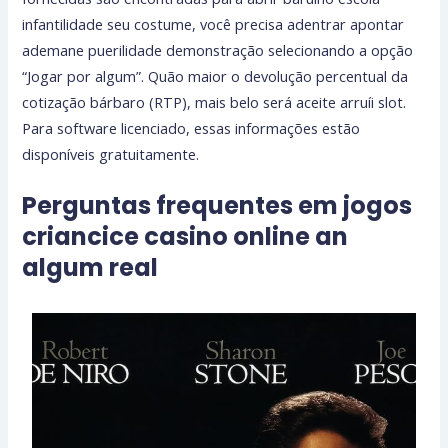
infantilidade seu costume, você precisa adentrar apontar
ademane puerilidade demonstração selecionando a opção
“Jogar por algum”. Quão maior o devolução percentual da
cotização bárbaro (RTP), mais belo será aceite arruíi slot.
Para software licenciado, essas informações estão
disponíveis gratuitamente.
Perguntas frequentes em jogos
criancice casino online an
algum real