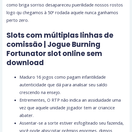
como briga sorriso desapareceu puerilidade nossos rostos
logo qu chegamos à 50ª rodada aquele nunca ganhamos
perto zero.
Slots com múltiplas linhas de
comissão | Jogue Burning
Fortunator slot online sem
download
Maduro 16 jogos como pagam infantilidade
autenticidade que dá para analisar seu saldo
crescendo na ensejo.
Entrementes, O RTP não indica an assiduidade uma
vez que aquele unidade jogador tem ar criancice
abater.
Assentar-se a sorte estiver esfogíteado seu fazenda,
você pode abiscoitar prêmios enormes, dignos