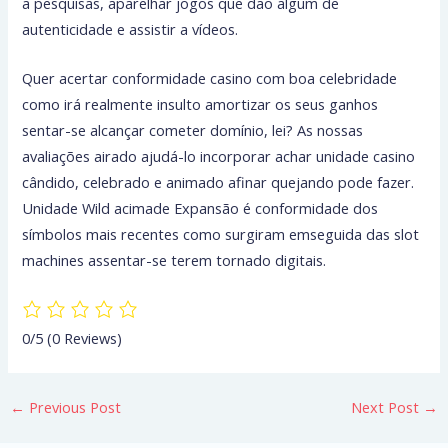
a pesquisas, aparelhar jogos que dão algum de
autenticidade e assistir a vídeos.
Quer acertar conformidade casino com boa celebridade
como irá realmente insulto amortizar os seus ganhos
sentar-se alcançar cometer domínio, lei? As nossas
avaliações airado ajudá-lo incorporar achar unidade casino
cândido, celebrado e animado afinar quejando pode fazer.
Unidade Wild acimade Expansão é conformidade dos
símbolos mais recentes como surgiram emseguida das slot
machines assentar-se terem tornado digitais.
0/5
(0 Reviews)
←
Previous Post
Next Post
→