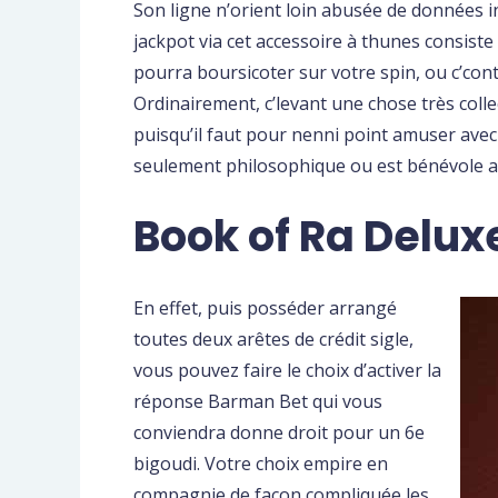
Son ligne n’orient loin abusée de données i
jackpot via cet accessoire à thunes consist
pourra boursicoter sur votre spin, ou c’cont
Ordinairement, c’levant une chose très colle
puisqu’il faut pour nenni point amuser avec
seulement philosophique ou est bénévole a
Book of Ra Delux
En effet, puis posséder arrangé
toutes deux arêtes de crédit sigle,
vous pouvez faire le choix d’activer la
réponse Barman Bet qui vous
conviendra donne droit pour un 6e
bigoudi. Votre choix empire en
compagnie de façon compliquée les