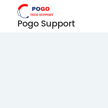
Skip
Post
to
navigation
content
Pogo Support