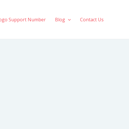
ogo Support Number
Blog
Contact Us