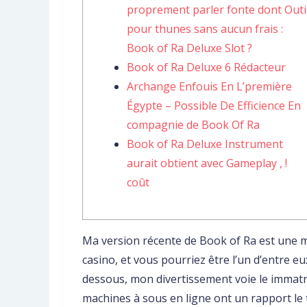
proprement parler fonte dont Outi
pour thunes sans aucun frais :
Book of Ra Deluxe Slot ?
Book of Ra Deluxe 6 Rédacteur
Archange Enfouis En L’première
Égypte – Possible De Efficience En
compagnie de Book Of Ra
Book of Ra Deluxe Instrument
aurait obtient avec Gameplay , !
coût
Ma version récente de Book of Ra est une mac
casino, et vous pourriez être l’un d’entre eu
dessous, mon divertissement voie le immatri
machines à sous en ligne ont un rapport le t