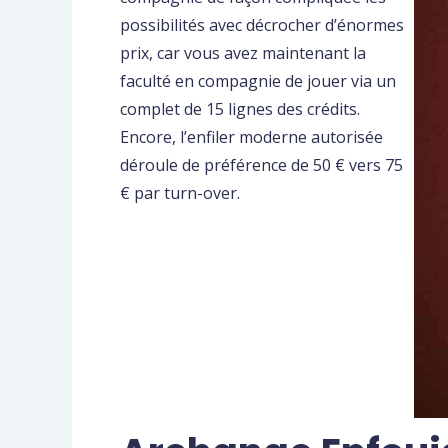
possibilités avec décrocher d’énormes
prix, car vous avez maintenant la
faculté en compagnie de jouer via un
complet de 15 lignes des crédits.
Encore, l’enfiler moderne autorisée
déroule de préférence de 50 € vers 75
€ par turn-over.