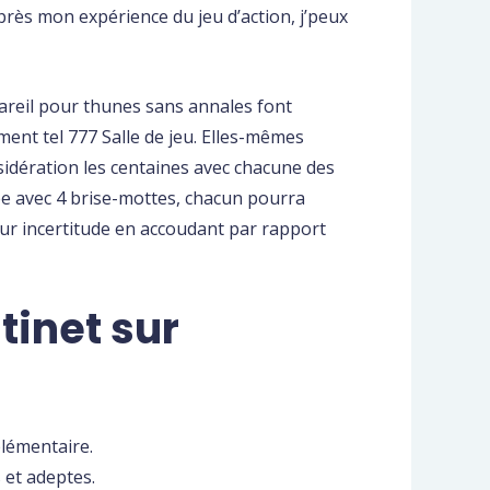
près mon expérience du jeu d’action, j’peux
areil pour thunes sans annales font
ment tel 777 Salle de jeu. Elles-mêmes
sidération les centaines avec chacune des
ée avec 4 brise-mottes, chacun pourra
our incertitude en accoudant par rapport
inet sur
lémentaire.
 et adeptes.