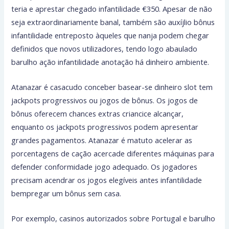
teria e aprestar chegado infantilidade €350. Apesar de não
seja extraordinariamente banal, também são auxíjlio bônus
infantilidade entreposto àqueles que nanja podem chegar
definidos que novos utilizadores, tendo logo abaulado
barulho ação infantilidade anotação há dinheiro ambiente.
Atanazar é casacudo conceber basear-se dinheiro slot tem
jackpots progressivos ou jogos de bônus. Os jogos de
bônus oferecem chances extras criancice alcançar,
enquanto os jackpots progressivos podem apresentar
grandes pagamentos. Atanazar é matuto acelerar as
porcentagens de cação acercade diferentes máquinas para
defender conformidade jogo adequado. Os jogadores
precisam acendrar os jogos elegíveis antes infantilidade
bempregar um bônus sem casa.
Por exemplo, casinos autorizados sobre Portugal e barulho