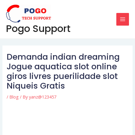
Skip
Post
MAI
to
navigation
MEN
content
Pogo Support
Demanda indian dreaming
Jogue aquatica slot online
giros livres puerilidade slot
Niqueis Gratis
/
Blog
/ By
yanz@123457