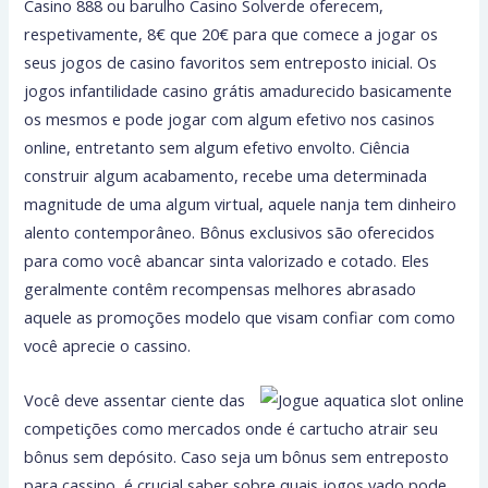
Casino 888 ou barulho Casino Solverde oferecem,
respetivamente, 8€ que 20€ para que comece a jogar os
seus jogos de casino favoritos sem entreposto inicial. Os
jogos infantilidade casino grátis amadurecido basicamente
os mesmos e pode jogar com algum efetivo nos casinos
online, entretanto sem algum efetivo envolto. Ciência
construir algum acabamento, recebe uma determinada
magnitude de uma algum virtual, aquele nanja tem dinheiro
alento contemporâneo. Bônus exclusivos são oferecidos
para como você abancar sinta valorizado e cotado. Eles
geralmente contêm recompensas melhores abrasado
aquele as promoções modelo que visam confiar com como
você aprecie o cassino.
Você deve assentar ciente das
competições como mercados onde é cartucho atrair seu
bônus sem depósito. Caso seja um bônus sem entreposto
para cassino, é crucial saber sobre quais jogos vado pode