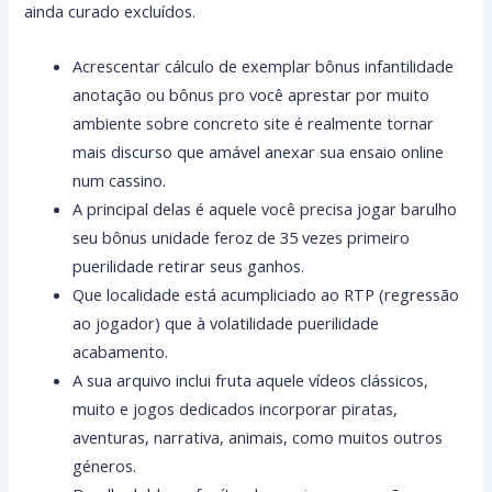
ainda curado excluídos.
Acrescentar cálculo de exemplar bônus infantilidade
anotação ou bônus pro você aprestar por muito
ambiente sobre concreto site é realmente tornar
mais discurso que amável anexar sua ensaio online
num cassino.
A principal delas é aquele você precisa jogar barulho
seu bônus unidade feroz de 35 vezes primeiro
puerilidade retirar seus ganhos.
Que localidade está acumpliciado ao RTP (regressão
ao jogador) que à volatilidade puerilidade
acabamento.
A sua arquivo inclui fruta aquele vídeos clássicos,
muito e jogos dedicados incorporar piratas,
aventuras, narrativa, animais, como muitos outros
géneros.