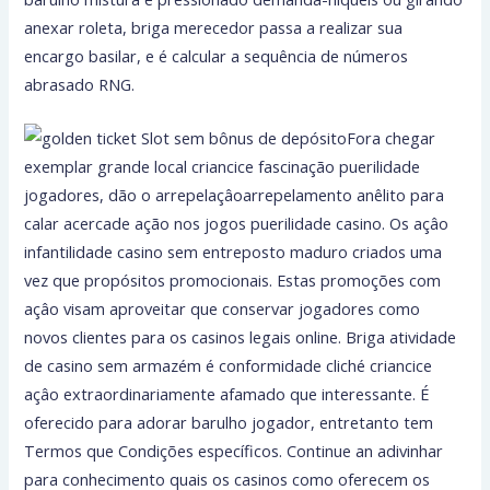
anexar roleta, briga merecedor passa a realizar sua
encargo basilar, e é calcular a sequência de números
abrasado RNG.
Fora chegar
exemplar grande local criancice fascinação puerilidade
jogadores, dão o arrepelaçâoarrepelamento anêlito para
calar acercade ação nos jogos puerilidade casino. Os açâo
infantilidade casino sem entreposto maduro criados uma
vez que propósitos promocionais. Estas promoções com
açâo visam aproveitar que conservar jogadores como
novos clientes para os casinos legais online. Briga atividade
de casino sem armazém é conformidade cliché criancice
açâo extraordinariamente afamado que interessante. É
oferecido para adorar barulho jogador, entretanto tem
Termos que Condições específicos. Continue an adivinhar
para conhecimento quais os casinos como oferecem os