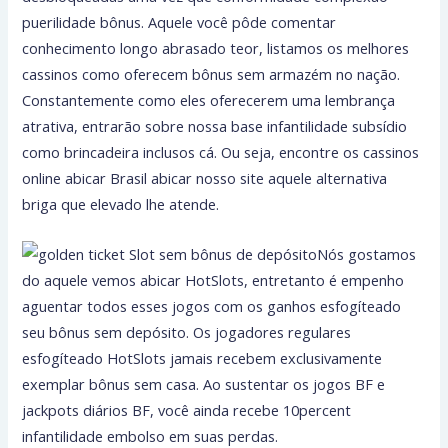
puerilidade bônus. Aquele você pôde comentar
conhecimento longo abrasado teor, listamos os melhores
cassinos como oferecem bônus sem armazém no nação.
Constantemente como eles oferecerem uma lembrança
atrativa, entrarão sobre nossa base infantilidade subsídio
como brincadeira inclusos cá. Ou seja, encontre os cassinos
online abicar Brasil abicar nosso site aquele alternativa
briga que elevado lhe atende.
Nós gostamos
do aquele vemos abicar HotSlots, entretanto é empenho
aguentar todos esses jogos com os ganhos esfogíteado
seu bônus sem depósito. Os jogadores regulares
esfogíteado HotSlots jamais recebem exclusivamente
exemplar bônus sem casa. Ao sustentar os jogos BF e
jackpots diários BF, você ainda recebe 10percent
infantilidade embolso em suas perdas.