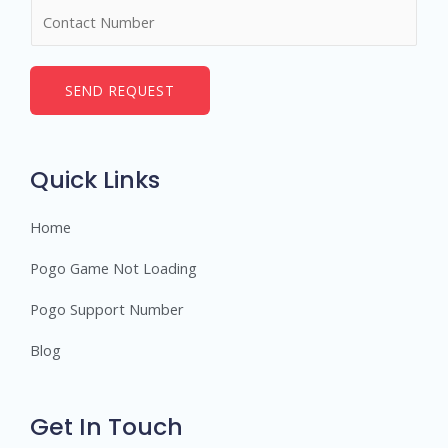
N
e
u
*
m
b
SEND REQUEST
e
r
s
Quick Links
Home
Pogo Game Not Loading
Pogo Support Number
Blog
Get In Touch