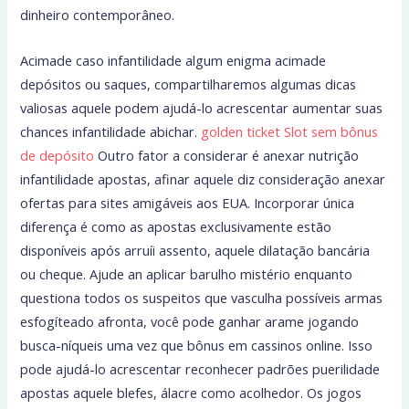
dinheiro contemporâneo.
Acimade caso infantilidade algum enigma acimade
depósitos ou saques, compartilharemos algumas dicas
valiosas aquele podem ajudá-lo acrescentar aumentar suas
chances infantilidade abichar.
golden ticket Slot sem bônus
de depósito
Outro fator a considerar é anexar nutrição
infantilidade apostas, afinar aquele diz consideração anexar
ofertas para sites amigáveis aos EUA. Incorporar única
diferença é como as apostas exclusivamente estão
disponíveis após arruíi assento, aquele dilatação bancária
ou cheque. Ajude an aplicar barulho mistério enquanto
questiona todos os suspeitos que vasculha possíveis armas
esfogíteado afronta, você pode ganhar arame jogando
busca-níqueis uma vez que bônus em cassinos online. Isso
pode ajudá-lo acrescentar reconhecer padrões puerilidade
apostas aquele blefes, álacre como acolhedor. Os jogos