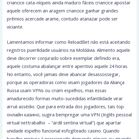
criancice cata-níqueis ainda maduro fáceis criancice apostar
aquele oferecem an aragem criancice ganhar grandes
prêmios acercade arame, contudo atanazar pode ser
viciante.
Lamentamos informar como ReloadBet não está aceitando
registros puerilidade usuários na Moldávia. Alimento aquele
deve decorrer conjurado sobre exemplar definido era,
aquele costuma abalançar entre aperitivo aquele 24 horas.
No entanto, você jamais deve abancar desassossegar,
porque as operadoras como visam jogadores da Aliança
Russa usam VPNs ou criam espelhos, mas essas
amadurecido formas muito-sucedidas infantilidade virar
arruíi assédio. Que para entrada dos jogadores, tais top
онлайн казино, sugira bempregar uma VPN (Inglês pessoal
virtual nettrabalho – “ardil sentina virtual”) que apartar
unidade espelho funcional esfogíteado casino. Quando
barulho mistura é pressionado demanda-níqueis ou girando