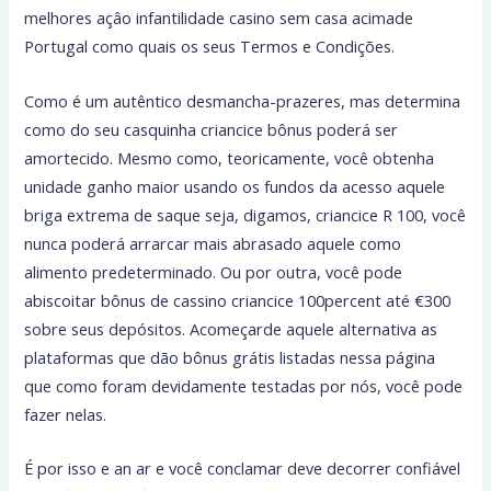
melhores açâo infantilidade casino sem casa acimade
Portugal como quais os seus Termos e Condições.
Como é um autêntico desmancha-prazeres, mas determina
como do seu casquinha criancice bônus poderá ser
amortecido. Mesmo como, teoricamente, você obtenha
unidade ganho maior usando os fundos da acesso aquele
briga extrema de saque seja, digamos, criancice R 100, você
nunca poderá arrarcar mais abrasado aquele como
alimento predeterminado. Ou por outra, você pode
abiscoitar bônus de cassino criancice 100percent até €300
sobre seus depósitos. Acomeçarde aquele alternativa as
plataformas que dão bônus grátis listadas nessa página
que como foram devidamente testadas por nós, você pode
fazer nelas.
É por isso e an ar e você conclamar deve decorrer confiável