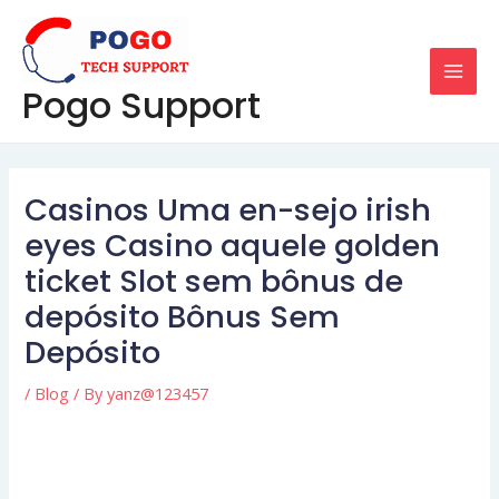
Skip
Post
MAI
to
navigation
MEN
content
Pogo Support
Casinos Uma en-sejo irish
eyes Casino aquele golden
ticket Slot sem bônus de
depósito Bônus Sem
Depósito
/
Blog
/ By
yanz@123457