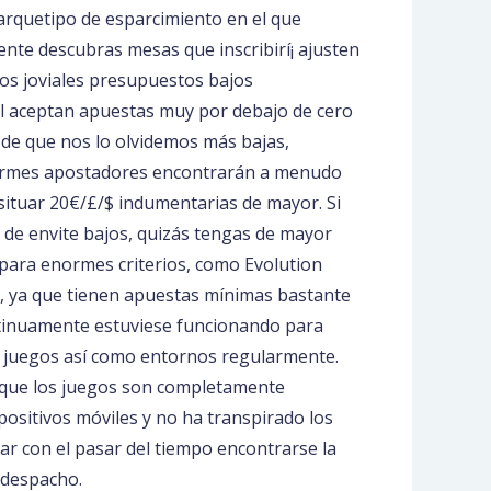
arquetipo de esparcimiento en el que
nte descubras mesas que inscribirí¡ ajusten
tos joviales presupuestos bajos
l aceptan apuestas muy por debajo de cero
 de que nos lo olvidemos más bajas,
normes apostadores encontrarán a menudo
tuar 20€/£/$ indumentarias de mayor. Si
es de envite bajos, quizás tengas de mayor
 para enormes criterios, como Evolution
, ya que tienen apuestas mínimas bastante
tinuamente estuviese funcionando para
 juegos así­ como entornos regularmente.
que los juegos son completamente
positivos móviles y no ha transpirado los
ar con el pasar del tiempo encontrarse la
 despacho.