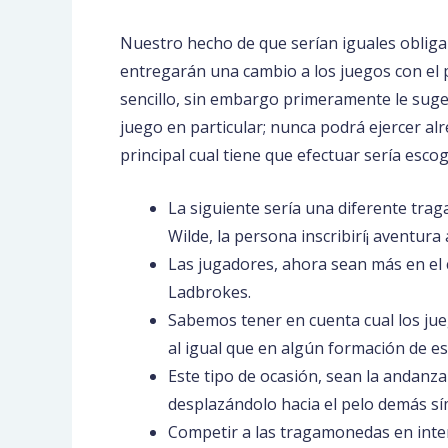
Nuestro hecho de que serían iguales oblig
entregarán una cambio a los juegos con el 
sencillo, sin embargo primeramente le suge
juego en particular; nunca podrá ejercer a
principal cual tiene que efectuar serí­a esc
La siguiente sería una diferente tra
Wilde, la persona inscribirí¡ aventur
Las jugadores, ahora sean más en el
Ladbrokes.
Sabemos tener en cuenta cual los jue
al igual que en algún formación de e
Este tipo de ocasión, sean la andanz
desplazándolo hacia el pelo demás sím
Competir a las tragamonedas en intern