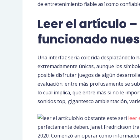
de entretenimiento fiable así­ como confiabl
Leer el artículo 
funcionado nues
Una interfaz serí­a colorida desplazándolo h
extremadamente únicas, aunque los símbolos 
posible disfrutar juegos de algún desarroll
evaluación; entre más profusamente se sub
lo cual implica, que entre más si no le imp
sonidos top, gigantesco ambientación, varie
No obstante este serí­
leer 
perfectamente deben. Janet Fredrickson tra
2020. Comenzó an operar como informador dep