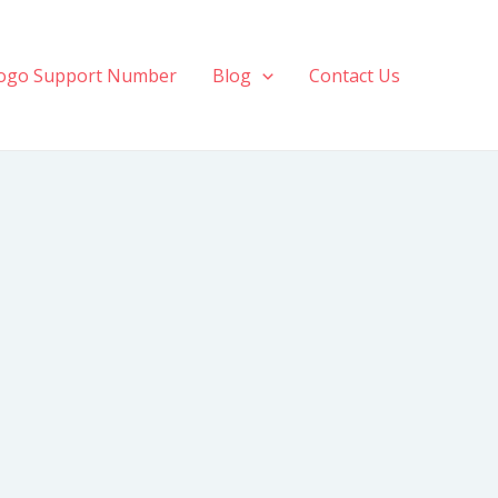
ogo Support Number
Blog
Contact Us