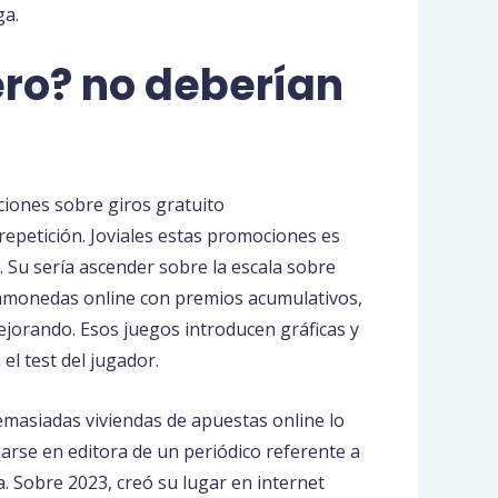
ga.
mero? no deberían
nciones sobre giros gratuito
repetición. Joviales estas promociones es
Su serí­a ascender sobre la escala sobre
amonedas online con premios acumulativos,
ejorando. Esos juegos introducen gráficas y
l test del jugador.
emasiadas viviendas de apuestas online lo
arse en editora de un periódico referente a
. Sobre 2023, creó su lugar en internet