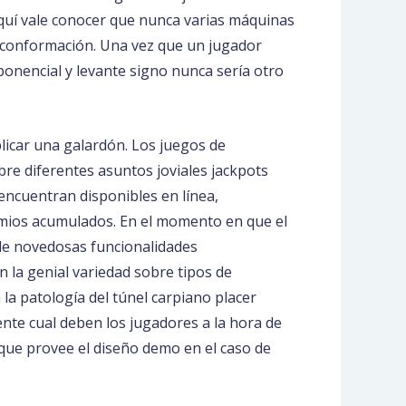
 Aquí vale conocer que nunca varias máquinas
l conformación. Una vez que un jugador
ponencial y levante signo nunca serí­a otro
licar una galardón. Los juegos de
re diferentes asuntos joviales jackpots
encuentran disponibles en línea,
emios acumulados. En el momento en que el
e de novedosas funcionalidades
n la genial variedad sobre tipos de
a patologí­a del túnel carpiano placer
nte cual deben los jugadores a la hora de
que provee el diseño demo en el caso de