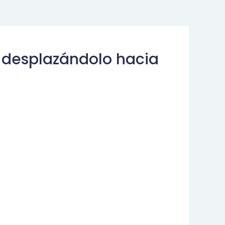
s desplazándolo hacia