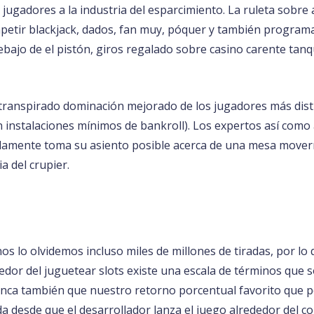
 jugadores a la industria del esparcimiento. La ruleta sobr
tir blackjack, dados, fan muy, póquer y también programas
ebajo de el pistón, giros regalado sobre casino carente tan
ranspirado dominación mejorado de los jugadores más disti
 instalaciones mínimos de bankroll). Los expertos así­ como
illamente toma su asiento posible acerca de una mesa move
 del crupier.
os lo olvidemos incluso miles de millones de tiradas, por l
dedor del juguetear slots existe una escala de términos que 
unca también que nuestro retorno porcentual favorito que p
da desde que el desarrollador lanza el juego alrededor del co