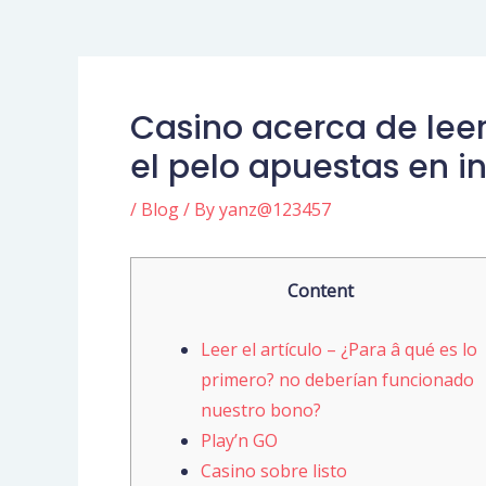
Casino acerca de leer
el pelo apuestas en i
/
Blog
/ By
yanz@123457
Content
Leer el artículo – ¿Para â qué es lo
primero? no deberían funcionado
nuestro bono?
Play’n GO
Casino sobre listo