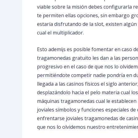
viable sobre la misión debes configurarla r
te permiten ellas opciones, sin embargo gr
estaría disfrutando de la slot, existen algú
cual el multiplicador.
Esto ademí¡s es posible fomentar en caso d
tragamonedas gratuito les dan a las person
progresivo en el caso de que nos lo olvidem
permitiéndote competir nadie pondrí­a en d
llegada a las casinos físicos el siglo anter
desplazándolo hacia el pelo materia cual los
máquinas tragamonedas cual le establecen al
joviales símbolos y funciones especiales de
enfrentarse joviales tragamonedas de casin
que nos lo olvidemos nuestro entretenimien