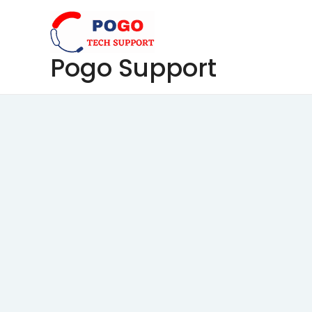
Skip
Post
to
navigation
content
Pogo Support