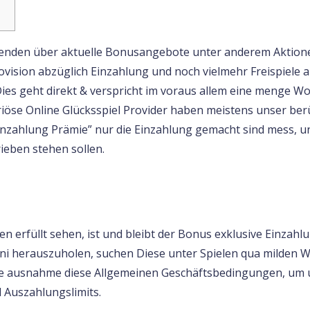
fenden über aktuelle Bonusangebote unter anderem Aktionen
rovision abzüglich Einzahlung und noch vielmehr Freispiele 
Dies geht direkt & verspricht im voraus allem eine menge Wo
iöse Online Glücksspiel Provider haben meistens unser ber
nzahlung Prämie” nur die Einzahlung gemacht sind mess, u
ieben stehen sollen.
 erfüllt sehen, ist und bleibt der Bonus exklusive Einzah
oni herauszuholen, suchen Diese unter Spielen qua milden
ne ausnahme diese Allgemeinen Geschäftsbedingungen, um u
 Auszahlungslimits.