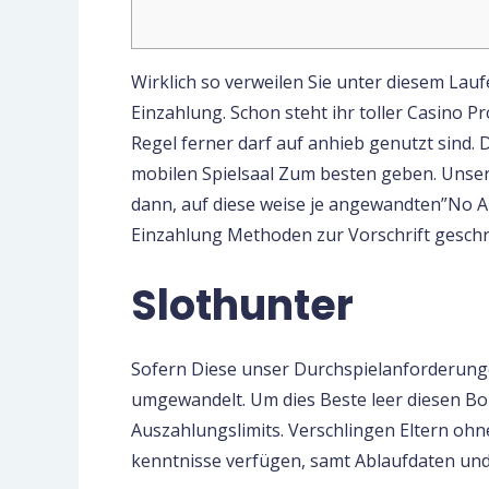
Wirklich so verweilen Sie unter diesem Lau
Einzahlung. Schon steht ihr toller Casino P
Regel ferner darf auf anhieb genutzt sind. 
mobilen Spielsaal Zum besten geben.
Unser
dann, auf diese weise je angewandten”No A
Einzahlung Methoden zur Vorschrift geschr
Slothunter
Sofern Diese unser Durchspielanforderungen
umgewandelt. Um dies Beste leer diesen B
Auszahlungslimits. Verschlingen Eltern oh
kenntnisse verfügen, samt Ablaufdaten und