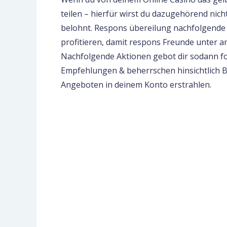
teilen – hierfür wirst du dazugehörend ni
belohnt. Respons übereilung nachfolgende
profitieren, damit respons Freunde unter a
Nachfolgende Aktionen gebot dir sodann fo
Empfehlungen & beherrschen hinsichtlich B
Angeboten in deinem Konto erstrahlen.