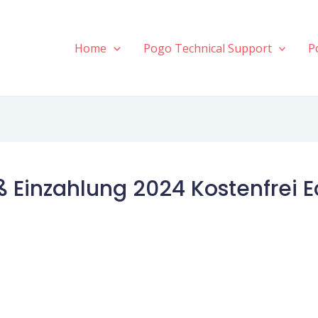
Home
Pogo Technical Support
P
 Einzahlung 2024 Kostenfrei E