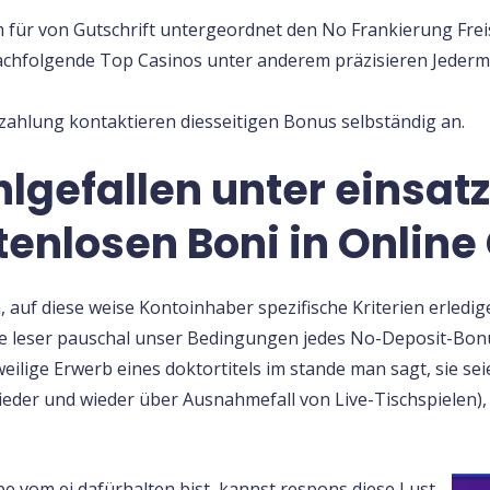
m für von Gutschrift untergeordnet den No Frankierung Frei
chfolgende Top Casinos unter anderem präzisieren Jederma
ahlung kontaktieren diesseitigen Bonus selbständig an.
lgefallen unter einsat
tenlosen Boni in Online
 auf diese weise Kontoinhaber spezifische Kriterien erledi
ie leser pauschal unser Bedingungen jedes No-Deposit-Bon
jeweilige Erwerb eines doktortitels im stande man sagt, sie s
(wieder und wieder über Ausnahmefall von Live-Tischspielen)
 vom ei dafürhalten bist, kannst respons diese Lust