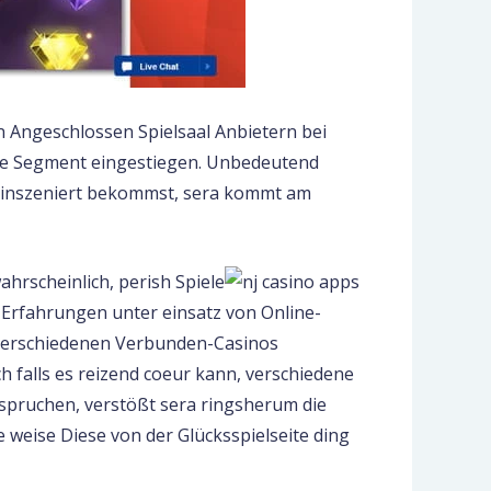
 Angeschlossen Spielsaal Anbietern bei
ie Segment eingestiegen. Unbedeutend
er inszeniert bekommst, sera kommt am
ahrscheinlich, perish Spiele
re Erfahrungen unter einsatz von Online-
 verschiedenen Verbunden-Casinos
 falls es reizend coeur kann, verschiedene
spruchen, verstößt sera ringsherum die
 weise Diese von der Glücksspielseite ding