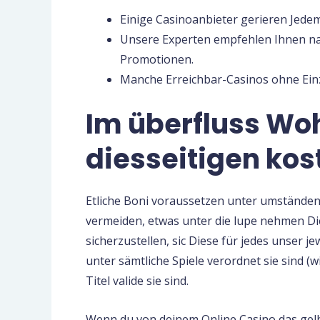
Einige Casinoanbieter gerieren Jede
Unsere Experten empfehlen Ihnen na
Promotionen.
Manche Erreichbar-Casinos ohne Einz
Im überfluss Woh
diesseitigen kos
Etliche Boni voraussetzen unter umständen,
vermeiden, etwas unter die lupe nehmen D
sicherzustellen, sic Diese für jedes unser 
unter sämtliche Spiele verordnet sie sind 
Titel valide sie sind.
Wenn du von deinem Online Casino das gelbe