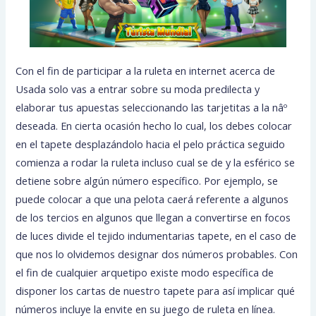
Con el fin de participar a la ruleta en internet acerca de
Usada solo vas a entrar sobre su moda predilecta y
elaborar tus apuestas seleccionando las tarjetitas a la nâº
deseada. En cierta ocasión hecho lo cual, los debes colocar
en el tapete desplazándolo hacia el pelo práctica seguido
comienza a rodar la ruleta incluso cual se de y la esférico se
detiene sobre algún número específico. Por ejemplo, se
puede colocar a que una pelota caerá referente a algunos
de los tercios en algunos que llegan a convertirse en focos
de luces divide el tejido indumentarias tapete, en el caso de
que nos lo olvidemos designar dos números probables. Con
el fin de cualquier arquetipo existe modo específica de
disponer los cartas de nuestro tapete para así implicar qué
números incluye la envite en su juego de ruleta en línea.