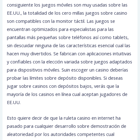
consiguiente los juegos móviles son muy usadas sobre las
EE.UU., la totalidad de los cero millas juegos sobre casino
son compatibles con la monitor táctil. Las juegos se
encuentran optimizados para especialistas para las
pantallas más pequeñas sobre teléfonos así­ como tablets,
sin descuidar ninguna de las características esencial cual las
hacen muy divertidos. Se fabrican con aplicaciones intuitivas
y confiables con la elección variada sobre juegos adaptados
para dispositivos móviles. Suin escoger un casino deberías
probar las límites sobre depósito disponibles. Si deseas
jugar sobre casinos con depósitos bajos, verás que la
mayoría de los casinos en línea cual aceptan jugadores de
EE.UU.
Esto quiere decir de que la ruleta casino en internet ha
pasado para cualquier desarrollo sobre demostración de
aleatoriedad por los autoridades competentes cual