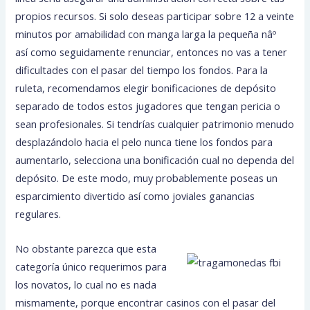
propios recursos. Si solo deseas participar sobre 12 a veinte
minutos por amabilidad con manga larga la pequeña nâº
así­ como seguidamente renunciar, entonces no vas a tener
dificultades con el pasar del tiempo los fondos. Para la
ruleta, recomendamos elegir bonificaciones de depósito
separado de todos estos jugadores que tengan pericia o
sean profesionales. Si tendrí­as cualquier patrimonio menudo
desplazándolo hacia el pelo nunca tiene los fondos para
aumentarlo, selecciona una bonificación cual no dependa del
depósito. De este modo, muy probablemente poseas un
esparcimiento divertido así­ como joviales ganancias
regulares.
No obstante parezca que esta
categoría único requerimos para
los novatos, lo cual no es nada
mismamente, porque encontrar casinos con el pasar del