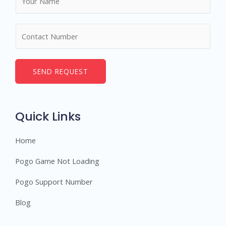
a
m
N
e
u
*
m
b
SEND REQUEST
e
r
s
Quick Links
Home
Pogo Game Not Loading
Pogo Support Number
Blog