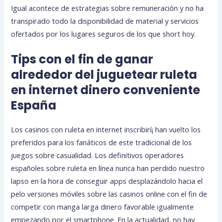
Igual acontece de estrategias sobre remuneración y no ha
transpirado todo la disponibilidad de material y servicios
ofertados por los lugares seguros de los que short hoy.
Tips con el fin de ganar
alrededor del juguetear ruleta
en internet dinero conveniente
España
Los casinos con ruleta en internet inscribirí¡ han vuelto los
preferidos para los fanáticos de este tradicional de los
juegos sobre casualidad. Los definitivos operadores
españoles sobre ruleta en línea nunca han perdido nuestro
lapso en la hora de conseguir apps desplazándolo hacia el
pelo versiones móviles sobre las casinos online con el fin de
competir con manga larga dinero favorable igualmente
empezando por el smartphone. En la actualidad, no hay