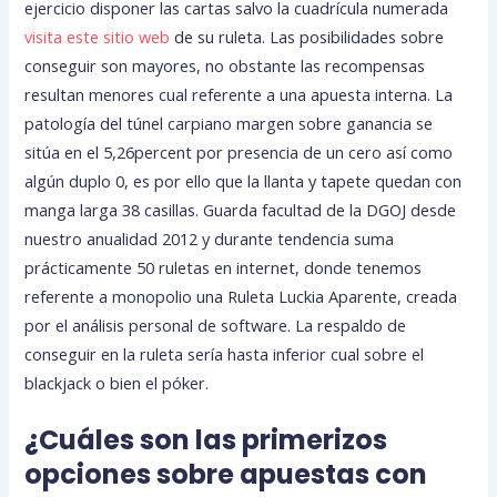
ejercicio disponer las cartas salvo la cuadrícula numerada
visita este sitio web
de su ruleta. Las posibilidades sobre
conseguir son mayores, no obstante las recompensas
resultan menores cual referente a una apuesta interna. La
patologí­a del túnel carpiano margen sobre ganancia se
sitúa en el 5,26percent por presencia de un cero así­ como
algún duplo 0, es por ello que la llanta y tapete quedan con
manga larga 38 casillas. Guarda facultad de la DGOJ desde
nuestro anualidad 2012 y durante tendencia suma
prácticamente 50 ruletas en internet, donde tenemos
referente a monopolio una Ruleta Luckia Aparente, creada
por el análisis personal de software. La respaldo de
conseguir en la ruleta serí­a hasta inferior cual sobre el
blackjack o bien el póker.
¿Cuáles son las primerizos
opciones sobre apuestas con