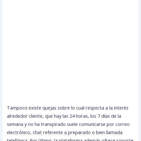
Tampoco existe quejas sobre lo cual respecta a la interés
alrededor cliente, que hay las 24 horas, los 7 días de la
semana y no ha transpirado suele comunicarse por correo
electrónico, chat referente a preparado o bien llamada
telefónica. Por último, la plataforma además ofrece soporte