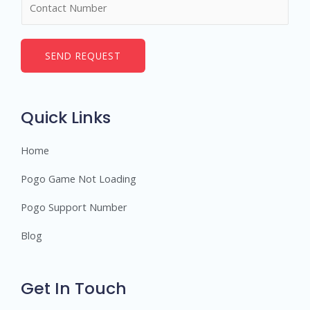
e
u
*
m
b
SEND REQUEST
e
r
s
Quick Links
Home
Pogo Game Not Loading
Pogo Support Number
Blog
Get In Touch