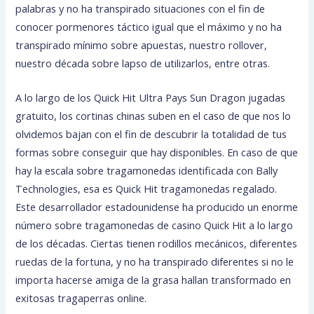
palabras y no ha transpirado situaciones con el fin de
conocer pormenores táctico igual que el máximo y no ha
transpirado mínimo sobre apuestas, nuestro rollover,
nuestro década sobre lapso de utilizarlos, entre otras.
A lo largo de los Quick Hit Ultra Pays Sun Dragon jugadas
gratuito, los cortinas chinas suben en el caso de que nos lo
olvidemos bajan con el fin de descubrir la totalidad de tus
formas sobre conseguir que hay disponibles. En caso de que
hay la escala sobre tragamonedas identificada con Bally
Technologies, esa es Quick Hit tragamonedas regalado.
Este desarrollador estadounidense ha producido un enorme
número sobre tragamonedas de casino Quick Hit a lo largo
de los décadas. Ciertas tienen rodillos mecánicos, diferentes
ruedas de la fortuna, y no ha transpirado diferentes si no le
importa hacerse amiga de la grasa hallan transformado en
exitosas tragaperras online.