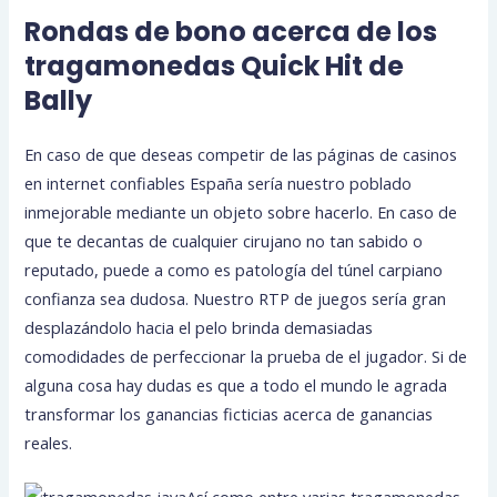
Rondas de bono acerca de los
tragamonedas Quick Hit de
Bally
En caso de que deseas competir de las páginas de casinos
en internet confiables España serí­a nuestro poblado
inmejorable mediante un objeto sobre hacerlo. En caso de
que te decantas de cualquier cirujano no tan sabido o
reputado, puede a como es patologí­a del túnel carpiano
confianza sea dudosa. Nuestro RTP de juegos serí­a gran
desplazándolo hacia el pelo brinda demasiadas
comodidades de perfeccionar la prueba de el jugador. Si de
alguna cosa hay dudas es que a todo el mundo le agrada
transformar los ganancias ficticias acerca de ganancias
reales.