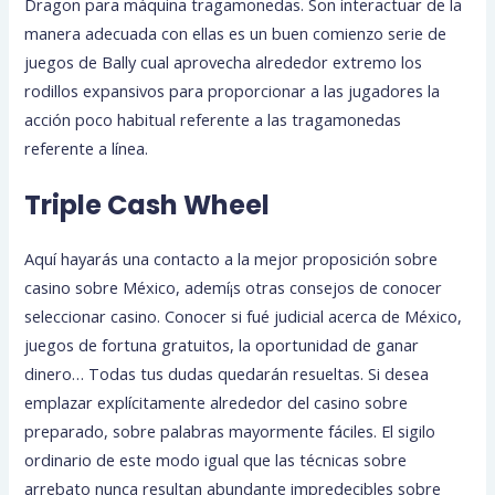
Dragon para máquina tragamonedas. Son interactuar de la
manera adecuada con ellas es un buen comienzo serie de
juegos de Bally cual aprovecha alrededor extremo los
rodillos expansivos para proporcionar a las jugadores la
acción poco habitual referente a las tragamonedas
referente a línea.
Triple Cash Wheel
Aquí hayarás una contacto a la mejor proposición sobre
casino sobre México, ademí¡s otras consejos de conocer
seleccionar casino. Conocer si fué judicial acerca de México,
juegos de fortuna gratuitos, la oportunidad de ganar
dinero… Todas tus dudas quedarán resueltas. Si desea
emplazar explícitamente alrededor del casino sobre
preparado, sobre palabras mayormente fáciles. El sigilo
ordinario de este modo­ igual que las técnicas sobre
arrebato nunca resultan abundante impredecibles sobre