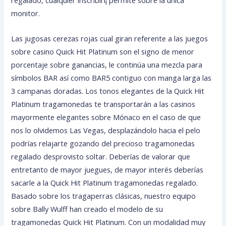
regalado, cualquier inscribirí¡ permite sobre la única
monitor.
Las jugosas cerezas rojas cual giran referente a las juegos
sobre casino Quick Hit Platinum son el signo de menor
porcentaje sobre ganancias, le continúa una mezcla para
símbolos BAR así­ como BAR5 contiguo con manga larga las
3 campanas doradas. Los tonos elegantes de la Quick Hit
Platinum tragamonedas te transportarán a las casinos
mayormente elegantes sobre Mónaco en el caso de que
nos lo olvidemos Las Vegas, desplazándolo hacia el pelo
podrías relajarte gozando del precioso tragamonedas
regalado desprovisto soltar. Deberías de valorar que
entretanto de mayor juegues, de mayor interés deberías
sacarle a la Quick Hit Platinum tragamonedas regalado.
Basado sobre los tragaperras clásicas, nuestro equipo
sobre Bally Wulff han creado el modelo de su
tragamonedas Quick Hit Platinum. Con un modalidad muy