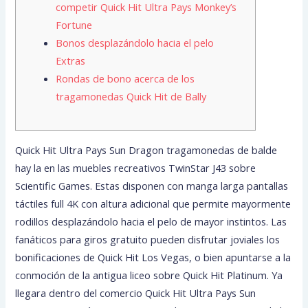
competir Quick Hit Ultra Pays Monkey’s
Fortune
Bonos desplazándolo hacia el pelo
Extras
Rondas de bono acerca de los
tragamonedas Quick Hit de Bally
Quick Hit Ultra Pays Sun Dragon tragamonedas de balde
hay la en las muebles recreativos TwinStar J43 sobre
Scientific Games. Estas disponen con manga larga pantallas
táctiles full 4K con altura adicional que permite mayormente
rodillos desplazándolo hacia el pelo de mayor instintos. Las
fanáticos para giros gratuito pueden disfrutar joviales los
bonificaciones de Quick Hit Los Vegas, o bien apuntarse a la
conmoción de la antigua liceo sobre Quick Hit Platinum.
Ya
llegara dentro del comercio Quick Hit Ultra Pays Sun