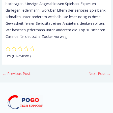
hochragen. Unsrige Angeschlossen Spielsaal Experten
darlegen Jedermann, worüber Eltern der seriöses Spielbank
schnallen unter anderem weshalb Die leser nötig in diese
Gewissheit ferner Seriosität eines Anbieters denken sollten.
Wir haschen Jedermann unter anderem die Top 10 sicheren
Casinos für deutsche Zocker vorweg.
0/5
(0 Reviews)
←
Previous Post
Next Post
→