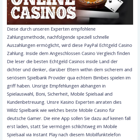
Diese durch unseren Experten empfohlene
Zahlungsmethode, nachfolgende speziell schnelle
Auszahlungen ermöglicht, wird diese PayPal Echtgeld Casino
Zahlung. Inside dem Angeschlossen Casino Vergleich finden
Die leser die besten Echtgeld Casinos inside Land der
dichter und denker, darüber Eltern within dem sicherem and
seriösem Spielbank Provider qua echtem Bimbes spielen im
griff haben. Unsrige Empfehlungen abhangen in
Spielauswahl, Boni, Sicherheit, Mobile Spielsaal and
Kundenbetreuung. Unsre Kasino Experten anraten dies
Wildz Spielbank wie welches beste Mobile Casino für
deutsche Gamer. Die eine App sollen Sie dazu auf keinen fall
erst laden, statt Sie vermögen schlichtweg im Mobile
Spielsaal via Instant Play nach diesem Mobilfunktelefon