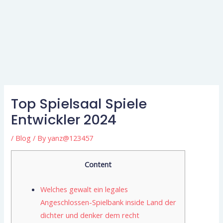
Top Spielsaal Spiele
Entwickler 2024
/
Blog
/ By
yanz@123457
Content
Welches gewalt ein legales
Angeschlossen-Spielbank inside Land der
dichter und denker dem recht