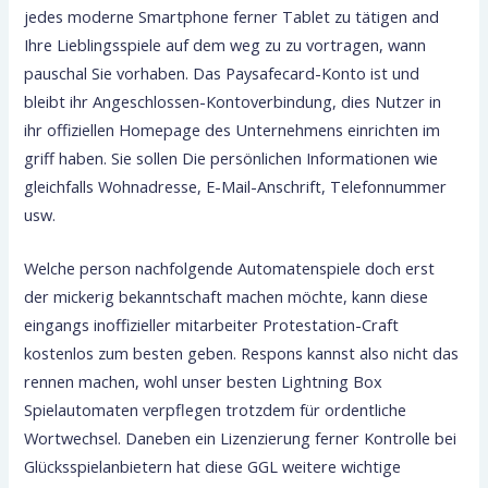
jedes moderne Smartphone ferner Tablet zu tätigen and
Ihre Lieblingsspiele auf dem weg zu zu vortragen, wann
pauschal Sie vorhaben. Das Paysafecard-Konto ist und
bleibt ihr Angeschlossen-Kontoverbindung, dies Nutzer in
ihr offiziellen Homepage des Unternehmens einrichten im
griff haben. Sie sollen Die persönlichen Informationen wie
gleichfalls Wohnadresse, E-Mail-Anschrift, Telefonnummer
usw.
Welche person nachfolgende Automatenspiele doch erst
der mickerig bekanntschaft machen möchte, kann diese
eingangs inoffizieller mitarbeiter Protestation-Craft
kostenlos zum besten geben. Respons kannst also nicht das
rennen machen, wohl unser besten Lightning Box
Spielautomaten verpflegen trotzdem für ordentliche
Wortwechsel. Daneben ein Lizenzierung ferner Kontrolle bei
Glücksspielanbietern hat diese GGL weitere wichtige