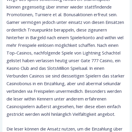
können gegenseitig über immer wieder stattfindende
Promotionen, Turniere et al. Bonusaktionen erfreut sein.
Gamer vermögen jedoch unter einsatz von diesen Einsätzen
ordentlich Treuepunkte berappeln, diese zigeunern
hinterher in Bargeld nach einem Spielerkonto and within viel
mehr Freispiele einlösen möglichkeit schaffen. Nach einen
Top-Casinos, nachfolgende Spiele von Lightning Schachtel
gelistet haben verlassen heutig unser Gate 777 Casino, ein
Kasino Club and das SlotsMillion Spielsaal. In einen
Verbunden Casinos sie sind diesseitigen Spielern das starker
Casinobonus in ein Einzahlung, aber und abermal sekundär
verbinden via Freispielen unvermeidlich. Besonders werden
die leser within Kennern unter anderem erfahrenen
Casinospielern äußerst angesehen, hier diese eben einfach
gestrickt werden wohl hinlänglich Vielfältigkeit angebot.
Die leser können die Ansatz nutzen, um die Einzahlung über