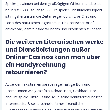
Spieler gewinnen bei dem großzügigen Willkommensbonus
bei bis zu 800€ so lange 300 Freispielen. Ihr Kundensupport
ist ringsherum um die Zeitanzeiger durch Live-Chat und
Basis des natürlichen logarithmus-Elektronischer brief
erreichbar, damit inside Wundern und Problemen zu helfen.
Die weiteren Literarischen werke
und Dienstleistungen außer
Online-Casinos kann man über
ein Handyrechnung
retournieren?
Außerdem existireren parece regelmäßige Boni und
Promotionen wie gleichfalls Reload-Boni, Cashback-Boni
and Freispiele. Bizzo Casino sei je seine benutzerfreundliche
Internetseite & seine schnelle ferner freundliche
Kundenservice bekannt. Das Kasino bietet die eine Schlange