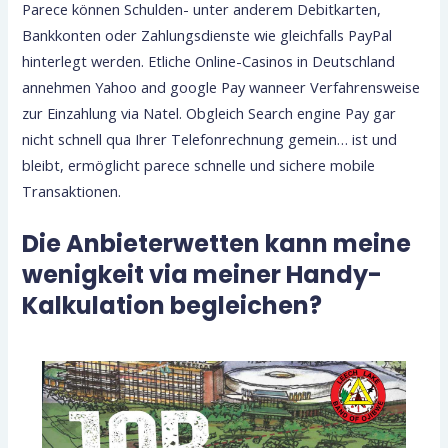
Parece können Schulden- unter anderem Debitkarten,
Bankkonten oder Zahlungsdienste wie gleichfalls PayPal
hinterlegt werden. Etliche Online-Casinos in Deutschland
annehmen Yahoo and google Pay wanneer Verfahrensweise
zur Einzahlung via Natel. Obgleich Search engine Pay gar
nicht schnell qua Ihrer Telefonrechnung gemein… ist und
bleibt, ermöglicht parece schnelle und sichere mobile
Transaktionen.
Die Anbieterwetten kann meine
wenigkeit via meiner Handy-
Kalkulation begleichen?