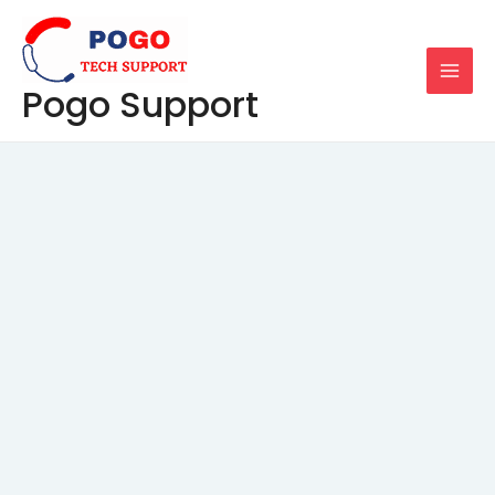
Skip
Post
MAI
to
navigation
MEN
content
Pogo Support