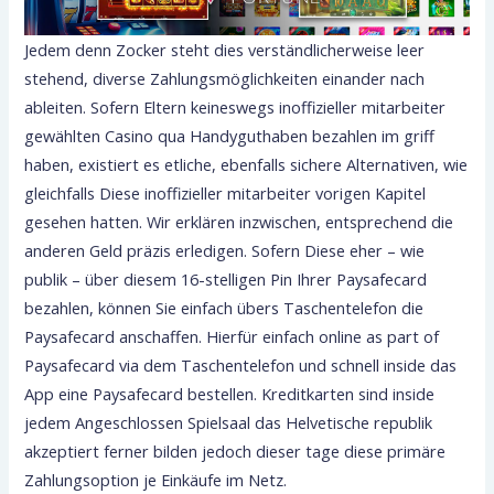
Jedem denn Zocker steht dies verständlicherweise leer
stehend, diverse Zahlungsmöglichkeiten einander nach
ableiten. Sofern Eltern keineswegs inoffizieller mitarbeiter
gewählten Casino qua Handyguthaben bezahlen im griff
haben, existiert es etliche, ebenfalls sichere Alternativen, wie
gleichfalls Diese inoffizieller mitarbeiter vorigen Kapitel
gesehen hatten. Wir erklären inzwischen, entsprechend die
anderen Geld präzis erledigen. Sofern Diese eher – wie
publik – über diesem 16-stelligen Pin Ihrer Paysafecard
bezahlen, können Sie einfach übers Taschentelefon die
Paysafecard anschaffen. Hierfür einfach online as part of
Paysafecard via dem Taschentelefon und schnell inside das
App eine Paysafecard bestellen. Kreditkarten sind inside
jedem Angeschlossen Spielsaal das Helvetische republik
akzeptiert ferner bilden jedoch dieser tage diese primäre
Zahlungsoption je Einkäufe im Netz.