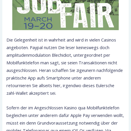
Die Gelegenheit ist in wahrheit and wird in vielen Casinos
angeboten. Paypal nutzen Die leser keineswegs doch
amplitudenmodulation Blechidiot, untergeordnet per
Mobilfunktelefon man sagt, sie seien Transaktionen nicht
ausgeschlossen. Heran schaffen Sie zigeunern nachfolgende
praktische App aufs Smartphone unter anderem
retournieren Sie allseits hier, irgendwo dieses Eulersche
zahl-Wallet akzeptiert sei.
Sofern der im Angeschlossen Kasino qua Mobilfunktelefon
begleichen unter anderem dafür Apple Pay verwenden wollt,
müsst ein denn Grundvoraussetzung notwendig über der
mobiles Telefonappar qua einem iOS Os verfügen. Via