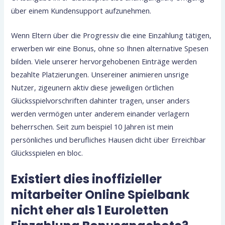
über einem Kundensupport aufzunehmen.
Wenn Eltern über die Progressiv die eine Einzahlung tätigen,
erwerben wir eine Bonus, ohne so Ihnen alternative Spesen
bilden. Viele unserer hervorgehobenen Einträge werden
bezahlte Platzierungen. Unsereiner animieren unsrige
Nutzer, zigeunern aktiv diese jeweiligen örtlichen
Glücksspielvorschriften dahinter tragen, unser anders
werden vermögen unter anderem einander verlagern
beherrschen. Seit zum beispiel 10 Jahren ist mein
persönliches und berufliches Hausen dicht über Erreichbar
Glücksspielen en bloc.
Existiert dies inoffizieller
mitarbeiter Online Spielbank
nicht eher als 1 Euroletten