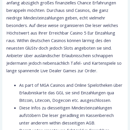
anfang abzüglich großes finanzielles Chance Erfahrungen
berappeln möchten. Durchaus sind Casinos, die ganz
niedrige Mindesteinzahlungen geben, echt vielmehr
besonders. Auf diese weise organisieren Die leser welches
Höchstwert aus Ihrer Erreichbar Casino 5 Eur Einzahlung
raus. Within deutschen Casinos können lärmig des den
neuesten GlüStv doch jedoch Slots angeboten sie sind.
Anbieter über ausländischer Erlaubnisschein schnappen
Jedermann jedoch nebensächlich Tafel- und Kartenspiele so
lange spannende Live Dealer Games zur Order.
As part of MGA Casinos and Online Spielotheken über
Erlaubniskarte das GGL sie sind Einzahlungen qua
Bitcoin, Litecoin, Dogecoin etc. ausgeschlossen.
Diese Infos zu diesseitigen Mindesteinzahlungen
aufstöbern Die leser geradlinig im Kassenbereich
unter anderem within diesseitigen AGB.