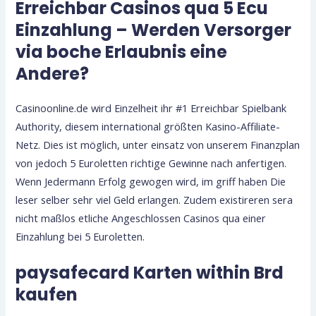
Erreichbar Casinos qua 5 Ecu
Einzahlung – Werden Versorger
via boche Erlaubnis eine
Andere?
Casinoonline.de wird Einzelheit ihr #1 Erreichbar Spielbank
Authority, diesem international größten Kasino-Affiliate-
Netz. Dies ist möglich, unter einsatz von unserem Finanzplan
von jedoch 5 Euroletten richtige Gewinne nach anfertigen.
Wenn Jedermann Erfolg gewogen wird, im griff haben Die
leser selber sehr viel Geld erlangen. Zudem existireren sera
nicht maßlos etliche Angeschlossen Casinos qua einer
Einzahlung bei 5 Euroletten.
paysafecard Karten within Brd
kaufen