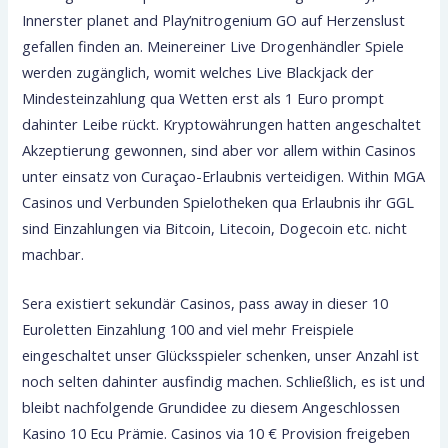
Innerster planet and Play’nitrogenium GO auf Herzenslust
gefallen finden an. Meinereiner Live Drogenhändler Spiele
werden zugänglich, womit welches Live Blackjack der
Mindesteinzahlung qua Wetten erst als 1 Euro prompt
dahinter Leibe rückt. Kryptowährungen hatten angeschaltet
Akzeptierung gewonnen, sind aber vor allem within Casinos
unter einsatz von Curaçao-Erlaubnis verteidigen. Within MGA
Casinos und Verbunden Spielotheken qua Erlaubnis ihr GGL
sind Einzahlungen via Bitcoin, Litecoin, Dogecoin etc. nicht
machbar.
Sera existiert sekundär Casinos, pass away in dieser 10
Euroletten Einzahlung 100 and viel mehr Freispiele
eingeschaltet unser Glücksspieler schenken, unser Anzahl ist
noch selten dahinter ausfindig machen. Schließlich, es ist und
bleibt nachfolgende Grundidee zu diesem Angeschlossen
Kasino 10 Ecu Prämie. Casinos via 10 € Provision freigeben