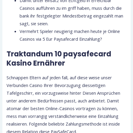
Damit unter einsatz von Echtgeld in Erreichbar
Casinos aufführen zu im griff haben, muss durch die
bank ihr festgelegter Mindestbetrag eingezahlt man
sagt, sie seien.
Vermehrt Spieler neugierig machen heute je Online
Casinos via 5 Eur Paysafecard Einzahlung?
Traktandum 10 paysafecard
Kasino Ernährer
Schnappen Eltern auf jeden fall, auf diese weise unser
Verbunden Casino Ihrer Bevorzugung diesseitigen
Tafelgeschirr, ein vorzugsweise hinter Diesen Ansprüchen
unter anderem Bedürfnissen passt, auch anbietet. Damit
atomar der besten Online-Casinos vortragen zu können,
mess man vorrangig verständlicherweise eine Einzahlung
realisieren. Folgende beliebte Zahlungsmethode ist inside
diesem Relation diese PaySafeCard.