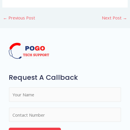
←
Previous Post
Next Post
→
Request A Callback
N
a
m
N
e
u
*
m