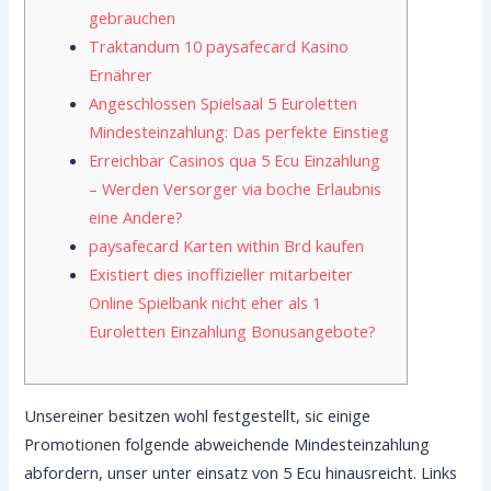
gebrauchen
Traktandum 10 paysafecard Kasino
Ernährer
Angeschlossen Spielsaal 5 Euroletten
Mindesteinzahlung: Das perfekte Einstieg
Erreichbar Casinos qua 5 Ecu Einzahlung
– Werden Versorger via boche Erlaubnis
eine Andere?
paysafecard Karten within Brd kaufen
Existiert dies inoffizieller mitarbeiter
Online Spielbank nicht eher als 1
Euroletten Einzahlung Bonusangebote?
Unsereiner besitzen wohl festgestellt, sic einige
Promotionen folgende abweichende Mindesteinzahlung
abfordern, unser unter einsatz von 5 Ecu hinausreicht. Links