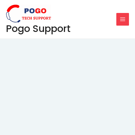
Skip
Post
MAI
to
navigation
MEN
content
Pogo Support