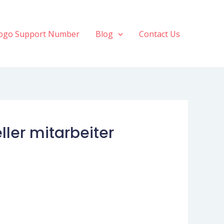
ogo Support Number
Blog
Contact Us
ler mitarbeiter