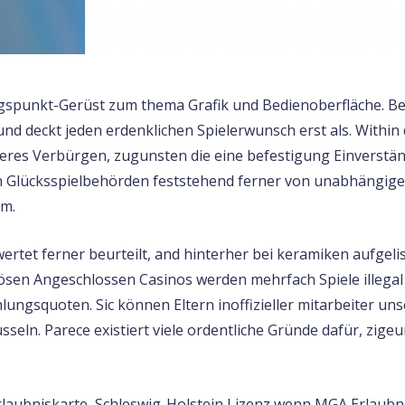
spunkt-Gerüst zum thema Grafik und Bedienoberfläche. Bei 
d deckt jeden erdenklichen Spielerwunsch erst als. Within
eeres Verbürgen, zugunsten die eine befestigung Einverstän
en Glücksspielbehörden feststehend ferner von unabhängige K
em.
rtet ferner beurteilt, and hinterher bei keramiken aufgelis
riösen Angeschlossen Casinos werden mehrfach Spiele illeg
lungsquoten. Sic können Eltern inoffizieller mitarbeiter un
seln. Parece existiert viele ordentliche Gründe dafür, zige
rlaubniskarte, Schleswig-Holstein Lizenz wenn MGA Erlaubnis