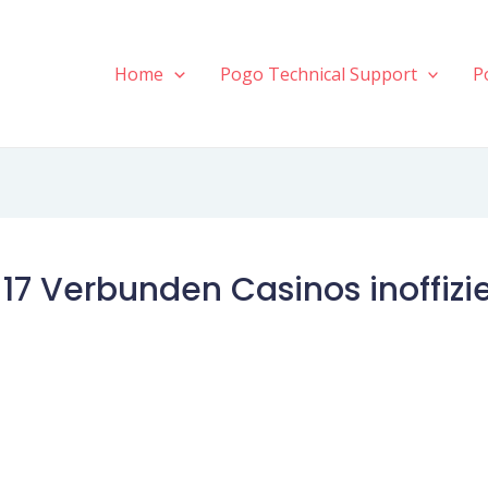
Home
Pogo Technical Support
P
7 Verbunden Casinos inoffiziel