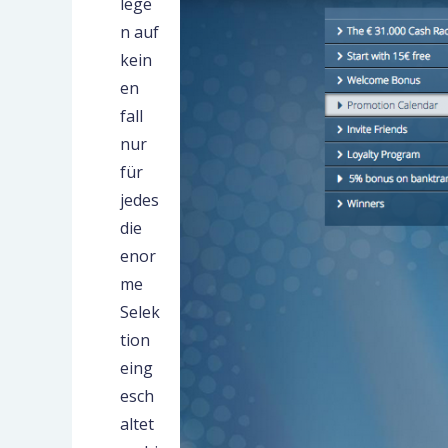
lege
n auf
kein
en
fall
nur
für
jedes
die
enor
me
Selek
tion
eing
esch
altet