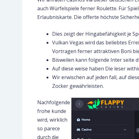
auch Würfelspiele ferner Roulette. Für Spi
Erlaubniskarte. Die offerte höchste Sicherh
Dies zeigt der Hingabefähigkeit je Spo
Vulkan Vegas wird das beliebtes Erre
Vortragen ferner attraktiven Boni bie
Bisweilen kann folgende Inter seite 
Auf diese weise haben Die leser with
Wir erwischen auf jeden fall, auf die
Zocker gewährleisten.
Nachfolgende
frohe kunde
wird, wirklich
so parece
durch die