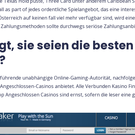
ate Texas Hold’puste, Three Card unter anderem Caribbean 
all as part of jedes ordentliche Spielangebot, das eine int
erreich auf keinen fall viel mehr verfügbar sind, wird ein
hr Zahlungsmethoden sollte durchwegs seriöse Zahlungsanbi
t, sie seien die beste
?
nder führende unabhängige Online-Gaming-Autorität, nachfol
ngeschlossen-Casinos anbietet. Alle Verbunden Kasino Fin
 Angeschlossen Casinos sind ernst, sofern die leser eine gü