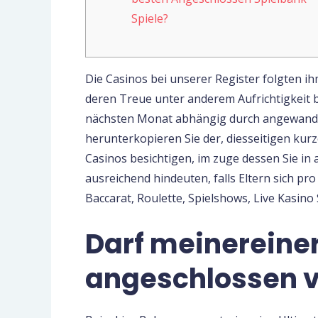
Spiele?
Die Casinos bei unserer Register folgten 
deren Treue unter anderem Aufrichtigkeit be
nächsten Monat abhängig durch angewandt
herunterkopieren Sie der, diesseitigen kur
Casinos besichtigen, im zuge dessen Sie i
ausreichend hindeuten, falls Eltern sich pr
Baccarat, Roulette, Spielshows, Live Kasino
Darf meinereine
angeschlossen v