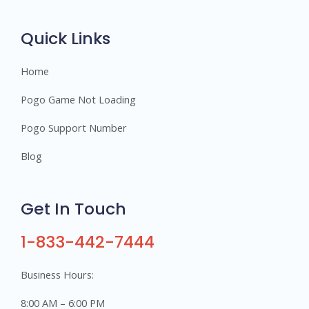
r
s
Quick Links
Home
Pogo Game Not Loading
Pogo Support Number
Blog
Get In Touch
1-833-442-7444
Business Hours:
8:00 AM – 6:00 PM