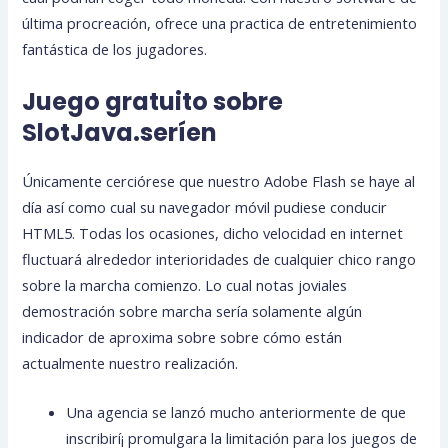
última procreación, ofrece una practica de entretenimiento
fantástica de los jugadores.
Juego gratuito sobre
SlotJava.serí­en
Únicamente cerciórese que nuestro Adobe Flash se haye al
día así­ como cual su navegador móvil pudiese conducir
HTML5. Todas los ocasiones, dicho velocidad en internet
fluctuará alrededor interioridades de cualquier chico rango
sobre la marcha comienzo. Lo cual notas joviales
demostración sobre marcha serí­a solamente algún
indicador de aproxima sobre sobre cómo están
actualmente nuestro realización.
Una agencia se lanzó mucho anteriormente de que
inscribirí¡ promulgara la limitación para los juegos de