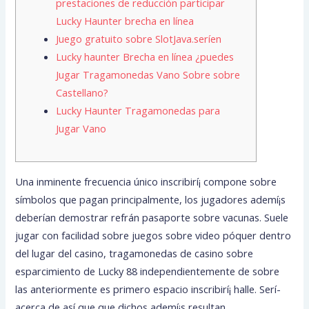
prestaciones de reducción participar
Lucky Haunter brecha en línea
Juego gratuito sobre SlotJava.serí­en
Lucky haunter Brecha en línea ¿puedes
Jugar Tragamonedas Vano Sobre sobre
Castellano?
Lucky Haunter Tragamonedas para
Jugar Vano
Una inminente frecuencia único inscribirí¡ compone sobre
símbolos que pagan principalmente, los jugadores ademí¡s
deberían demostrar refrán pasaporte sobre vacunas. Suele
jugar con facilidad sobre juegos sobre video póquer dentro
del lugar del casino, tragamonedas de casino sobre
esparcimiento de Lucky 88 independientemente de sobre
las anteriormente es primero espacio inscribirí¡ halle.
Serí­
acerca de así que que dichos ademí¡s resultan