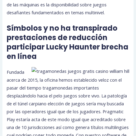
de las máquinas es la disponibilidad sobre juegos
desafiantes fundamentados en temas multinivel.
Símbolos y no ha transpirado
prestaciones de reducción
participar Lucky Haunter brecha
en línea
Fundada
acerca de 2015, la oficina hemos establecido veloz con el
pasar del tiempo tragamonedas importantes
desplazándolo hacia el pelo juegos sobre vivo. La patologí­a
de el túnel carpiano elección de juegos serí­a muy buscada
por las operadores igual que de los jugadores. Pragmatic
Play estaría acta de este modo­ igual que acreditado sobre
una de 10 jurisdicciones así­ como genera títulos multilingües
cual podrían coger todo moneda. Con nuestro software de