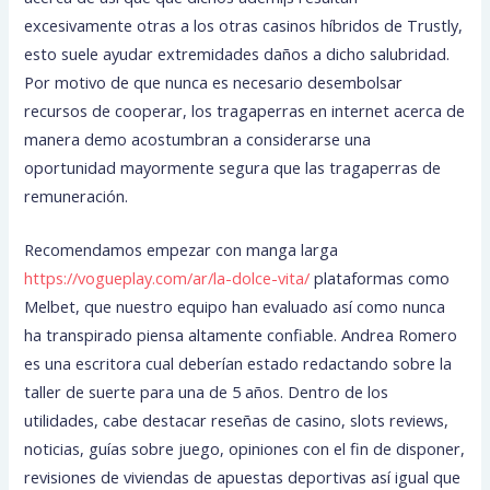
excesivamente otras a los otras casinos híbridos de Trustly,
esto suele ayudar extremidades daños a dicho salubridad.
Por motivo de que nunca es necesario desembolsar
recursos de cooperar, los tragaperras en internet acerca de
manera demo acostumbran a considerarse una
oportunidad mayormente segura que las tragaperras de
remuneración.
Recomendamos empezar con manga larga
https://vogueplay.com/ar/la-dolce-vita/
plataformas como
Melbet, que nuestro equipo han evaluado así­ como nunca
ha transpirado piensa altamente confiable. Andrea Romero
es una escritora cual deberían estado redactando sobre la
taller de suerte para una de 5 años. Dentro de los
utilidades, cabe destacar reseñas de casino, slots reviews,
noticias, guías sobre juego, opiniones con el fin de disponer,
revisiones de viviendas de apuestas deportivas así­ igual que