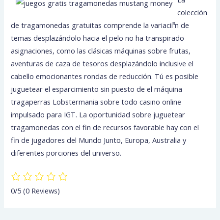
colección
de tragamonedas gratuitas comprende la variacií³n de
temas desplazándolo hacia el pelo no ha transpirado
asignaciones, como las clásicas máquinas sobre frutas,
aventuras de caza de tesoros desplazándolo inclusive el
cabello emocionantes rondas de reducción. Tú es posible
juguetear el esparcimiento sin puesto de el máquina
tragaperras Lobstermania sobre todo casino online
impulsado para IGT. La oportunidad sobre juguetear
tragamonedas con el fin de recursos favorable hay con el
fin de jugadores del Mundo Junto, Europa, Australia y
diferentes porciones del universo.
0/5
(0 Reviews)