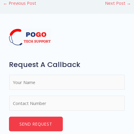
←
Previous Post
Next Post
→
Request A Callback
N
a
m
N
e
u
*
m
b
SEND REQUEST
e