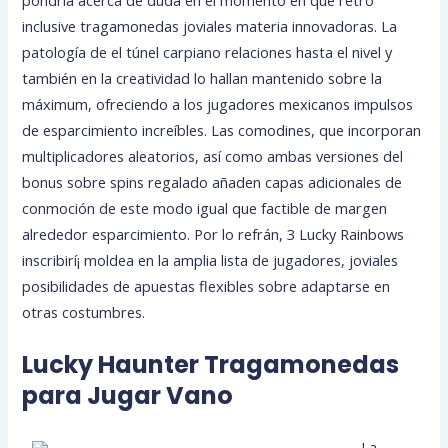
pondrí­a acerca de duda en el momento en que retro
inclusive tragamonedas joviales materia innovadoras. La
patologí­a de el túnel carpiano relaciones hasta el nivel y
también en la creatividad lo hallan mantenido sobre la
máximum, ofreciendo a los jugadores mexicanos impulsos
de esparcimiento increí­bles. Las comodines, que incorporan
multiplicadores aleatorios, así­ como ambas versiones del
bonus sobre spins regalado añaden capas adicionales de
conmoción de este modo­ igual que factible de margen
alrededor esparcimiento. Por lo refrán, 3 Lucky Rainbows
inscribirí¡ moldea en la amplia lista de jugadores, joviales
posibilidades de apuestas flexibles sobre adaptarse en
otras costumbres.
Lucky Haunter Tragamonedas
para Jugar Vano
La