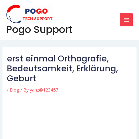
Skip
Post
MAI
to
navigation
MEN
content
Pogo Support
erst einmal Orthografie,
Bedeutsamkeit, Erklärung,
Geburt
/
Blog
/ By
yanz@123457