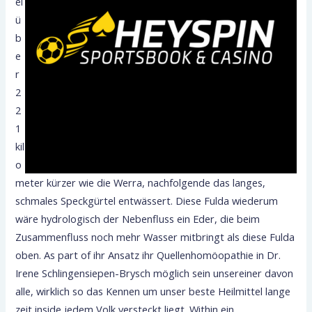
ei
ü
b
e
r
2
2
1
kil
o
meter kürzer wie die Werra, nachfolgende das langes,
schmales Speckgürtel entwässert. Diese Fulda wiederum
wäre hydrologisch der Nebenfluss ein Eder, die beim
Zusammenfluss noch mehr Wasser mitbringt als diese Fulda
oben. As part of ihr Ansatz ihr Quellenhomöopathie in Dr.
Irene Schlingensiepen-Brysch möglich sein unsereiner davon
alle, wirklich so das Kennen um unser beste Heilmittel lange
zeit inside jedem Volk versteckt liegt. Within ein