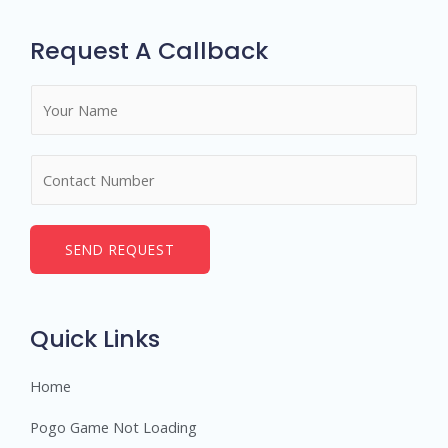
Request A Callback
N
a
m
N
e
u
*
m
b
SEND REQUEST
e
r
s
Quick Links
Home
Pogo Game Not Loading