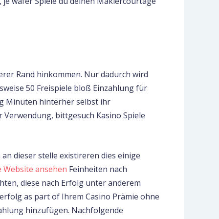
, je wafer Spiele du deinen Maklercourtage
serer Rand hinkommen. Nur dadurch wird
weise 50 Freispiele bloß Einzahlung für
g Minuten hinterher selbst ihr
r Verwendung, bittgesuch Kasino Spiele
an dieser stelle existireren dies einige
e Website ansehen
Feinheiten nach
hten, diese nach Erfolg unter anderem
erfolg as part of Ihrem Casino Prämie ohne
ahlung hinzufügen. Nachfolgende