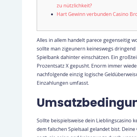
zu nützlichkeit?
Hart Gewinn verbunden Casino Br
Alles in allem handelt parece gegenseitig 
sollte man zigeunern keineswegs dringend 
Spielbank dahinter einschätzen. Ein großtei
Prozentsatz X gepusht.
Enorm immer wieder
nachfolgende einzig logische Geldüberweis
Einzahlungen umfasst.
Umsatzbedingung
Sollte beispielsweise dein Lieblingscasino 
dem falschen Spielsaal gelandet bist. Dei