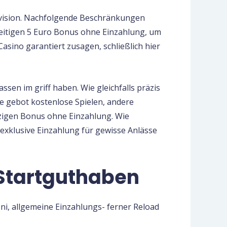
rovision. Nachfolgende Beschränkungen
seitigen 5 Euro Bonus ohne Einzahlung, um
asino garantiert zusagen, schließlich hier
ssen im griff haben. Wie gleichfalls präzis
he gebot kostenlose Spielen, andere
einzigen Bonus ohne Einzahlung. Wie
exklusive Einzahlung für gewisse Anlässe
 Startguthaben
i, allgemeine Einzahlungs- ferner Reload