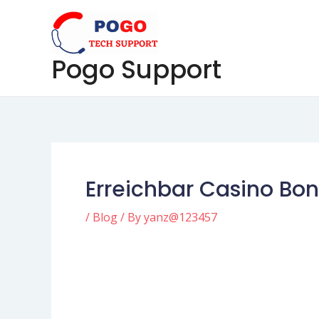
Skip
Post
to
navigation
content
Pogo Support
Erreichbar Casino Bo
/
Blog
/ By
yanz@123457