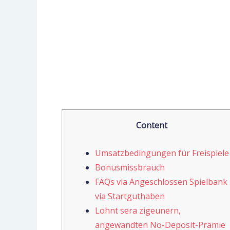
Content
Umsatzbedingungen für Freispiele
Bonusmissbrauch
FAQs via Angeschlossen Spielbank
via Startguthaben
Lohnt sera zigeunern,
angewandten No-Deposit-Prämie