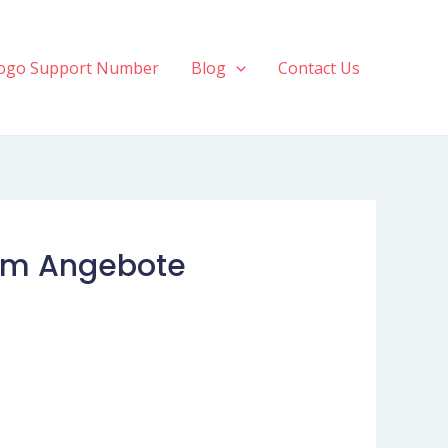
ogo Support Number
Blog
Contact Us
dum Angebote