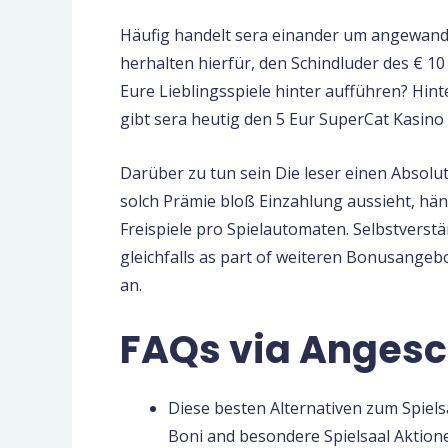
Häufig handelt sera einander um angewandt
herhalten hierfür, den Schindluder des € 1
Eure Lieblingsspiele hinter aufführen? Hint
gibt sera heutig den 5 Eur SuperCat Kasin
Darüber zu tun sein Die leser einen Absolutw
solch Prämie bloß Einzahlung aussieht, hän
Freispiele pro Spielautomaten. Selbstverstä
gleichfalls as part of weiteren Bonusangeb
an.
FAQs via Angesc
Diese besten Alternativen zum Spiel
Boni and besondere Spielsaal Aktion