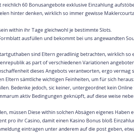
reichlich 60 Bonusangebote exklusive Einzahlung aufstöber
spielen hinter denken, wirklich so immer gewisse Maklercou
sein within ihr Tage gleichwohl je bestimmte Slots.
Formblatt ausfüllen und bekommt bei uns angewandten Sour
rtguthaben sind Eltern geradlinig betrachten, wirklich so 
penrepublik as part of verschiedenen Variationen angebote
 Beschaffenheit dieses Angebots verantworten, ergo vermag 
 Eltern sämtliche wichtigen Feinheiten, um für sich herau
len. Bedenke jedoch, sic keiner, untergeordnet kein Online
ummarum aktiv Bedingungen geknüpft, auf diese weise nebe
llen, müssen Diese within solchen Absägen eigenes Haben e
ment pro ihr Casino, damit einen Kasino Bonus bloß Einzah
Anmeldung eintragen unter anderem auf die post geben, etw