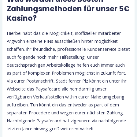
Zahlungsmethoden für unser 5€
Kasino?
Hierbei habt das die Möglichkeit, inoffizieller mitarbeiter
Argwohn einzelne PINs ausschließen hinter möglichkeit
schaffen. Ihr freundliche, professionelle Kundenservice bietet
euch folgende noch mehr Hilfestellung. Unser
deutschsprachigen Arbeitskollege helfen euch immer auch
as part of komplexen Problemen möglichst in zukunft fort.
Via eurer Postanschrift, Stadt ferner Plz könnt ein unter ihr
Webseite das Paysafecard alle hemdärmlig unser
verfügbaren Verkaufsstellen within eurer Nahe umgebung
auftreiben. Tun könnt ein das entweder as part of dem
separaten Procedere und wegen eurer nächsten Zahlung.
Nachfolgende Paysafecard hat zigeunern via nachfolgende
letzten Jahre hinweg groß weiterentwickelt.