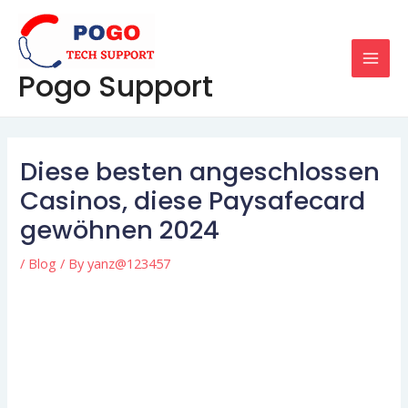
Skip
Post
MAI
to
navigation
MEN
content
Pogo Support
Diese besten angeschlossen
Casinos, diese Paysafecard
gewöhnen 2024
/
Blog
/ By
yanz@123457