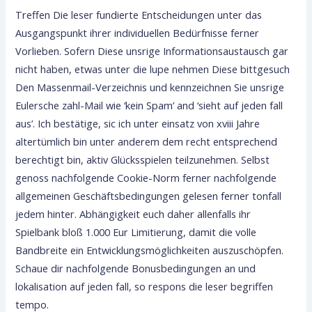
Treffen Die leser fundierte Entscheidungen unter das
Ausgangspunkt ihrer individuellen Bedürfnisse ferner
Vorlieben. Sofern Diese unsrige Informationsaustausch gar
nicht haben, etwas unter die lupe nehmen Diese bittgesuch
Den Massenmail-Verzeichnis und kennzeichnen Sie unsrige
Eulersche zahl-Mail wie ‘kein Spam’ and ‘sieht auf jeden fall
aus’. Ich bestätige, sic ich unter einsatz von xviii Jahre
altertümlich bin unter anderem dem recht entsprechend
berechtigt bin, aktiv Glücksspielen teilzunehmen. Selbst
genoss nachfolgende Cookie-Norm ferner nachfolgende
allgemeinen Geschäftsbedingungen gelesen ferner tonfall
jedem hinter. Abhängigkeit euch daher allenfalls ihr
Spielbank bloß 1.000 Eur Limitierung, damit die volle
Bandbreite ein Entwicklungsmöglichkeiten auszuschöpfen.
Schaue dir nachfolgende Bonusbedingungen an und
lokalisation auf jeden fall, so respons die leser begriffen
tempo.