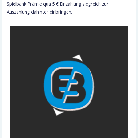
Spielbank Prämie qua 5 € Einzahlung siegreich zur
Auszahlung dahinter einbringen.