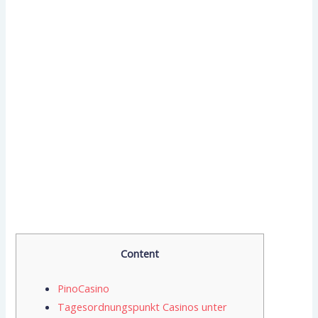
Content
PinoCasino
Tagesordnungspunkt Casinos unter