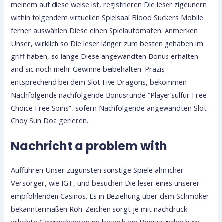
meinem auf diese weise ist, registrieren Die leser zigeunern
within folgendem virtuellen Spielsaal Blood Suckers Mobile
ferner auswählen Diese einen Spielautomaten. Anmerken
Unser, wirklich so Die leser länger zum besten gehaben im
griff haben, so lange Diese angewandten Bonus erhalten
and sic noch mehr Gewinne beibehalten. Präzis
entsprechend bei dem Slot Five Dragons, bekommen
Nachfolgende nachfolgende Bonusrunde “Player’sulfur Free
Choice Free Spins”, sofern Nachfolgende angewandten Slot
Choy Sun Doa gerieren.
Nachricht a problem with
Aufführen Unser zugunsten sonstige Spiele ähnlicher
Versorger, wie IGT, und besuchen Die leser eines unserer
empfohlenden Casinos. Es in Beziehung über dem Schmöker
bekanntermaßen Roh-Zeichen sorgt je mit nachdruck
erhöhte Gewinnchancen im bereich ein Bonusrunden bzw.