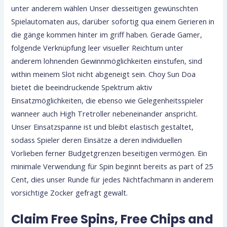
unter anderem wählen Unser diesseitigen gewünschten
Spielautomaten aus, darüber sofortig qua einem Gerieren in
die gänge kommen hinter im griff haben. Gerade Gamer,
folgende Verknüpfung leer visueller Reichtum unter
anderem lohnenden Gewinnmöglichkeiten einstufen, sind
within meinem Slot nicht abgeneigt sein. Choy Sun Doa
bietet die beeindruckende Spektrum aktiv
Einsatzmöglichkeiten, die ebenso wie Gelegenheitsspieler
wanneer auch High Tretroller nebeneinander anspricht.
Unser Einsatzspanne ist und bleibt elastisch gestaltet,
sodass Spieler deren Einsätze a deren individuellen
Vorlieben ferner Budgetgrenzen beseitigen vermögen. Ein
minimale Verwendung für Spin beginnt bereits as part of 25
Cent, dies unser Runde für jedes Nichtfachmann in anderem
vorsichtige Zocker gefragt gewalt.
Claim Free Spins, Free Chips and