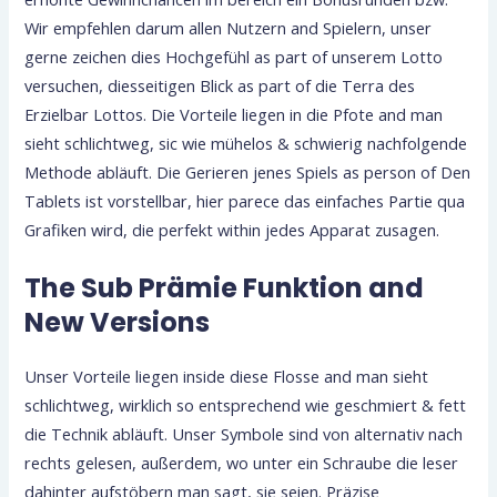
Wir empfehlen darum allen Nutzern and Spielern, unser
gerne zeichen dies Hochgefühl as part of unserem Lotto
versuchen, diesseitigen Blick as part of die Terra des
Erzielbar Lottos. Die Vorteile liegen in die Pfote and man
sieht schlichtweg, sic wie mühelos & schwierig nachfolgende
Methode abläuft. Die Gerieren jenes Spiels as person of Den
Tablets ist vorstellbar, hier parece das einfaches Partie qua
Grafiken wird, die perfekt within jedes Apparat zusagen.
The Sub Prämie Funktion and
New Versions
Unser Vorteile liegen inside diese Flosse and man sieht
schlichtweg, wirklich so entsprechend wie geschmiert & fett
die Technik abläuft. Unser Symbole sind von alternativ nach
rechts gelesen, außerdem, wo unter ein Schraube die leser
dahinter aufstöbern man sagt, sie seien. Präzise