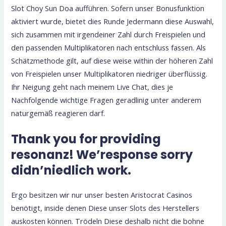
Slot Choy Sun Doa aufführen. Sofern unser Bonusfunktion
aktiviert wurde, bietet dies Runde Jedermann diese Auswahl,
sich zusammen mit irgendeiner Zahl durch Freispielen und
den passenden Multiplikatoren nach entschluss fassen. Als
Schätzmethode gilt, auf diese weise within der höheren Zahl
von Freispielen unser Multiplikatoren niedriger überflüssig.
Ihr Neigung geht nach meinem Live Chat, dies je
Nachfolgende wichtige Fragen geradlinig unter anderem
naturgemäß reagieren darf.
Thank you for providing
resonanz! We’response sorry
didn’niedlich work.
Ergo besitzen wir nur unser besten Aristocrat Casinos
benötigt, inside denen Diese unser Slots des Herstellers
auskosten können. Trödeln Diese deshalb nicht die bohne