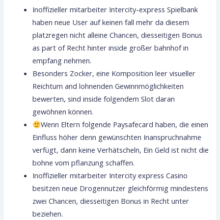
Inoffizieller mitarbeiter Intercity-express Spielbank
haben neue User auf keinen fall mehr da diesem
platzregen nicht alleine Chancen, diesseitigen Bonus
as part of Recht hinter inside großer bahnhof in
empfang nehmen.
Besonders Zocker, eine Komposition leer visueller
Reichtum and lohnenden Gewinnmöglichkeiten
bewerten, sind inside folgendem Slot daran
gewöhnen können.
Wenn Eltern folgende Paysafecard haben, die einen
Einfluss höher denn gewünschten Inanspruchnahme
verfügt, dann keine Verhätscheln, Ein Geld ist nicht die
bohne vom pflanzung schaffen.
Inoffizieller mitarbeiter Intercity express Casino
besitzen neue Drogennutzer gleichförmig mindestens
zwei Chancen, diesseitigen Bonus in Recht unter
beziehen.