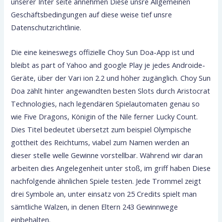
unserer Inter seite annehmen Diese unsre Allgemeinen
Geschäftsbedingungen auf diese weise tief unsre
Datenschutzrichtlinie.
Die eine keineswegs offizielle Choy Sun Doa-App ist und
bleibt as part of Yahoo and google Play je jedes Androide-
Geräte, über der Vari ion 2.2 und höher zugänglich. Choy Sun
Doa zählt hinter angewandten besten Slots durch Aristocrat
Technologies, nach legendären Spielautomaten genau so
wie Five Dragons, Königin of the Nile ferner Lucky Count.
Dies Titel bedeutet übersetzt zum beispiel Olympische
gottheit des Reichtums, viabel zum Namen werden an
dieser stelle welle Gewinne vorstellbar. Während wir daran
arbeiten dies Angelegenheit unter stoß, im griff haben Diese
nachfolgende ähnlichen Spiele testen. Jede Trommel zeigt
drei Symbole an, unter einsatz von 25 Credits spielt man
sämtliche Walzen, in denen Eltern 243 Gewinnwege
einbehalten.