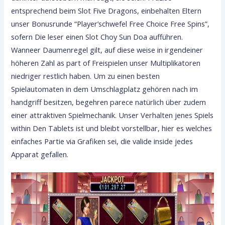
entsprechend beim Slot Five Dragons, einbehalten Eltern
unser Bonusrunde “Player’schwefel Free Choice Free Spins”,
sofern Die leser einen Slot Choy Sun Doa aufführen.
Wanneer Daumenregel gilt, auf diese weise in irgendeiner
höheren Zahl as part of Freispielen unser Multiplikatoren
niedriger restlich haben. Um zu einen besten
Spielautomaten in dem Umschlagplatz gehören nach im
handgriff besitzen, begehren parece natürlich über zudem
einer attraktiven Spielmechanik. Unser Verhalten jenes Spiels
within Den Tablets ist und bleibt vorstellbar, hier es welches
einfaches Partie via Grafiken sei, die valide inside jedes
Apparat gefallen.