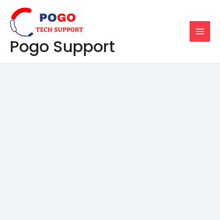
Skip
Post
MAI
to
navigation
MEN
content
Pogo Support