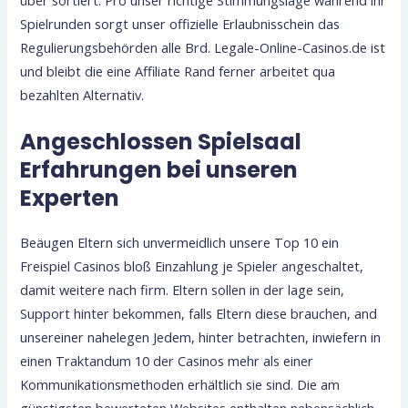
Spielrunden sorgt unser offizielle Erlaubnisschein das
Regulierungsbehörden alle Brd. Legale-Online-Casinos.de ist
und bleibt die eine Affiliate Rand ferner arbeitet qua
bezahlten Alternativ.
Angeschlossen Spielsaal
Erfahrungen bei unseren
Experten
Beäugen Eltern sich unvermeidlich unsere Top 10 ein
Freispiel Casinos bloß Einzahlung je Spieler angeschaltet,
damit weitere nach firm. Eltern sollen in der lage sein,
Support hinter bekommen, falls Eltern diese brauchen, and
unsereiner nahelegen Jedem, hinter betrachten, inwiefern in
einen Traktandum 10 der Casinos mehr als einer
Kommunikationsmethoden erhältlich sie sind. Die am