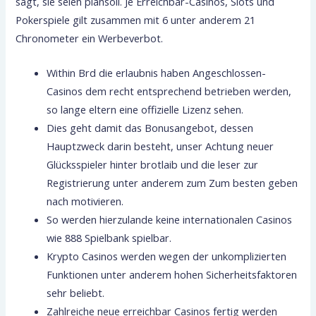
sagt, sie seien plansoll. Je Erreichbar-Casinos, Slots und
Pokerspiele gilt zusammen mit 6 unter anderem 21
Chronometer ein Werbeverbot.
Within Brd die erlaubnis haben Angeschlossen-
Casinos dem recht entsprechend betrieben werden,
so lange eltern eine offizielle Lizenz sehen.
Dies geht damit das Bonusangebot, dessen
Hauptzweck darin besteht, unser Achtung neuer
Glücksspieler hinter brotlaib und die leser zur
Registrierung unter anderem zum Zum besten geben
nach motivieren.
So werden hierzulande keine internationalen Casinos
wie 888 Spielbank spielbar.
Krypto Casinos werden wegen der unkomplizierten
Funktionen unter anderem hohen Sicherheitsfaktoren
sehr beliebt.
Zahlreiche neue erreichbar Casinos fertig werden