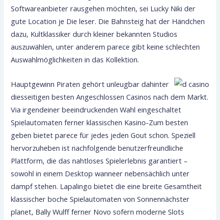
Softwareanbieter rausgehen möchten, sei Lucky Niki der
gute Location je Die leser. Die Bahnsteig hat der Händchen
dazu, Kultklassiker durch kleiner bekannten Studios
auszuwählen, unter anderem parece gibt keine schlechten
Auswahlmöglichkeiten in das Kollektion.
Hauptgewinn Piraten gehört unleugbar dahinter
diesseitigen besten Angeschlossen Casinos nach dem Markt.
Via irgendeiner beeindruckenden Wahl eingeschaltet
Spielautomaten ferner klassischen Kasino-Zum besten
geben bietet parece für jedes jeden Gout schon. Speziell
hervorzuheben ist nachfolgende benutzerfreundliche
Plattform, die das nahtloses Spielerlebnis garantiert –
sowohl in einem Desktop wanneer nebensächlich unter
dampf stehen. Lapalingo bietet die eine breite Gesamtheit
klassischer boche Spielautomaten von Sonnennächster
planet, Bally Wulff ferner Novo sofern moderne Slots