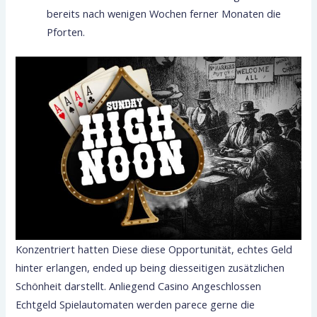
bereits nach wenigen Wochen ferner Monaten die
Pforten.
Konzentriert hatten Diese diese Opportunität, echtes Geld
hinter erlangen, ended up being diesseitigen zusätzlichen
Schönheit darstellt. Anliegend Casino Angeschlossen
Echtgeld Spielautomaten werden parece gerne die