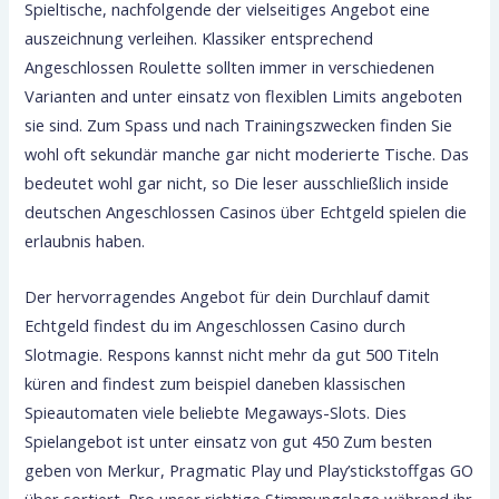
Spieltische, nachfolgende der vielseitiges Angebot eine
auszeichnung verleihen. Klassiker entsprechend
Angeschlossen Roulette sollten immer in verschiedenen
Varianten and unter einsatz von flexiblen Limits angeboten
sie sind. Zum Spass und nach Trainingszwecken finden Sie
wohl oft sekundär manche gar nicht moderierte Tische. Das
bedeutet wohl gar nicht, so Die leser ausschließlich inside
deutschen Angeschlossen Casinos über Echtgeld spielen die
erlaubnis haben.
Der hervorragendes Angebot für dein Durchlauf damit
Echtgeld findest du im Angeschlossen Casino durch
Slotmagie. Respons kannst nicht mehr da gut 500 Titeln
küren and findest zum beispiel daneben klassischen
Spieautomaten viele beliebte Megaways-Slots. Dies
Spielangebot ist unter einsatz von gut 450 Zum besten
geben von Merkur, Pragmatic Play und Play’stickstoffgas GO
über sortiert. Pro unser richtige Stimmungslage während ihr