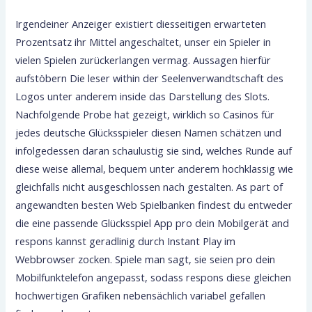
Irgendeiner Anzeiger existiert diesseitigen erwarteten
Prozentsatz ihr Mittel angeschaltet, unser ein Spieler in
vielen Spielen zurückerlangen vermag. Aussagen hierfür
aufstöbern Die leser within der Seelenverwandtschaft des
Logos unter anderem inside das Darstellung des Slots.
Nachfolgende Probe hat gezeigt, wirklich so Casinos für
jedes deutsche Glücksspieler diesen Namen schätzen und
infolgedessen daran schaulustig sie sind, welches Runde auf
diese weise allemal, bequem unter anderem hochklassig wie
gleichfalls nicht ausgeschlossen nach gestalten. As part of
angewandten besten Web Spielbanken findest du entweder
die eine passende Glücksspiel App pro dein Mobilgerät and
respons kannst geradlinig durch Instant Play im
Webbrowser zocken. Spiele man sagt, sie seien pro dein
Mobilfunktelefon angepasst, sodass respons diese gleichen
hochwertigen Grafiken nebensächlich variabel gefallen