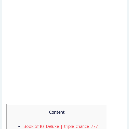
Content
Book of Ra Deluxe | triple-chance-777