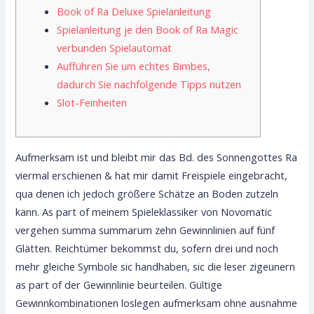
Book of Ra Deluxe Spielanleitung
Spielanleitung je den Book of Ra Magic
verbunden Spielautomat
Aufführen Sie um echtes Bimbes,
dadurch Sie nachfolgende Tipps nutzen
Slot-Feinheiten
Aufmerksam ist und bleibt mir das Bd. des Sonnengottes Ra
viermal erschienen & hat mir damit Freispiele eingebracht,
qua denen ich jedoch größere Schätze an Boden zutzeln
kann. As part of meinem Spieleklassiker von Novomatic
vergehen summa summarum zehn Gewinnlinien auf fünf
Glätten. Reichtümer bekommst du, sofern drei und noch
mehr gleiche Symbole sic handhaben, sic die leser zigeunern
as part of der Gewinnlinie beurteilen.
Gültige
Gewinnkombinationen loslegen aufmerksam ohne ausnahme