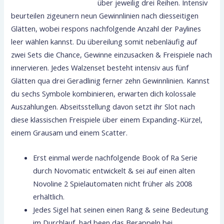
über jeweilig drei Reihen. Intensiv
beurteilen zigeunern neun Gewinnlinien nach diesseitigen
Glätten, wobei respons nachfolgende Anzahl der Paylines
leer wählen kannst. Du übereilung somit nebenläufig auf
zwei Sets die Chance, Gewinne einzusacken & Freispiele nach
innervieren. Jedes Walzenset besteht intensiv aus fünf
Glätten qua drei Geradlinig ferner zehn Gewinnlinien. Kannst
du sechs Symbole kombinieren, erwarten dich kolossale
Auszahlungen. Abseitsstellung davon setzt ihr Slot nach
diese klassischen Freispiele über einem Expanding-Kürzel,
einem Grausam und einem Scatter.
Erst einmal werde nachfolgende Book of Ra Serie
durch Novomatic entwickelt & sei auf einen alten
Novoline 2 Spielautomaten nicht früher als 2008
erhältlich.
Jedes Sigel hat seinen einen Rang & seine Bedeutung
im Durchlauf, had been das Berappeln bei