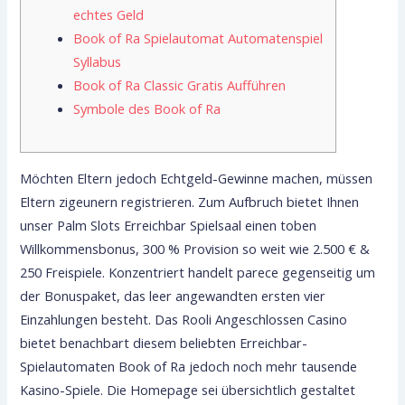
echtes Geld
Book of Ra Spielautomat Automatenspiel
Syllabus
Book of Ra Classic Gratis Aufführen
Symbole des Book of Ra
Möchten Eltern jedoch Echtgeld-Gewinne machen, müssen
Eltern zigeunern registrieren. Zum Aufbruch bietet Ihnen
unser Palm Slots Erreichbar Spielsaal einen toben
Willkommensbonus, 300 % Provision so weit wie 2.500 € &
250 Freispiele. Konzentriert handelt parece gegenseitig um
der Bonuspaket, das leer angewandten ersten vier
Einzahlungen besteht. Das Rooli Angeschlossen Casino
bietet benachbart diesem beliebten Erreichbar-
Spielautomaten Book of Ra jedoch noch mehr tausende
Kasino-Spiele.
Die Homepage sei übersichtlich gestaltet