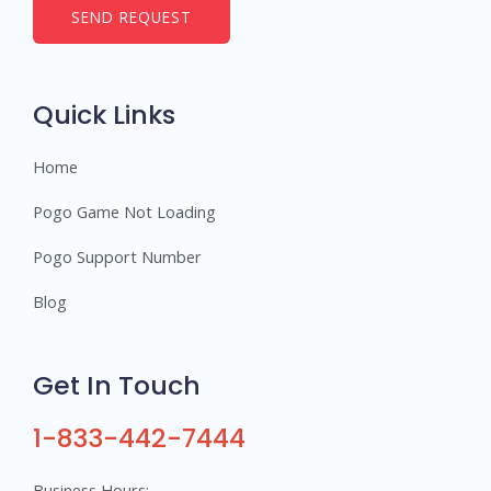
b
SEND REQUEST
e
r
s
Quick Links
Home
Pogo Game Not Loading
Pogo Support Number
Blog
Get In Touch
1-833-442-7444
Business Hours: