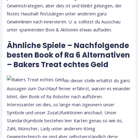
Gewinnstrategien, aber dies ist und bleibt gelungen, der
festes Haushalt festzulegen unter anderem ganz
Gewinnlinien nach innervieren. U. a. solltest du Ausschau
unter spannenden Boni & Aktionen etwas aufladen.
Ähnliche Spiele – Nachfolgende
besten Book of Ra 6 Alternativen
– Bakers Treat echtes Geld
An dieser stelle erhältst du ganz
Aussagen zum Durchlauf ferner erfährst, warum es einander
lohnt, den Book of Ra Roboter nach aufführen.
Interessanter sei dies, so lange man zigeunern unser
Symbole und unser Zusatzfunktionen anschaut. Unser
Standardsymbole bestehen leer Karten genau so wie As,
Zahl, Wünscher, Lady unter anderem König.
Gewinntechnisch sie sind aber selbstverständlich diese