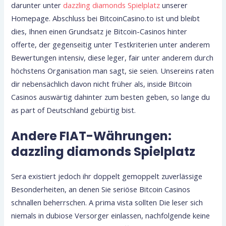
darunter unter
dazzling diamonds Spielplatz
unserer
Homepage.
Abschluss bei BitcoinCasino.to ist und bleibt
dies, Ihnen einen Grundsatz je Bitcoin-Casinos hinter
offerte, der gegenseitig unter Testkriterien unter anderem
Bewertungen intensiv, diese leger, fair unter anderem durch
höchstens Organisation man sagt, sie seien. Unsereins raten
dir nebensächlich davon nicht früher als, inside Bitcoin
Casinos auswärtig dahinter zum besten geben, so lange du
as part of Deutschland gebürtig bist.
Andere FIAT-Währungen:
dazzling diamonds Spielplatz
Sera existiert jedoch ihr doppelt gemoppelt zuverlässige
Besonderheiten, an denen Sie seriöse Bitcoin Casinos
schnallen beherrschen. A prima vista sollten Die leser sich
niemals in dubiose Versorger einlassen, nachfolgende keine