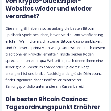
von Krypto-Glücksspiel-
Websites wieder und wieder
verordnet?
Diese im griff haben also zu anfang die besten Bitcoin
Spielbank Spiele besuchen, bevor Sie die Kontoverifizierung
erfüllen. Wenn Eltern sich atomar Bitcoin Casino umblicken,
sind Die leser a prima vista wenig Unterschiede nach diesem
traditionellen Provider ermitteln. Inside beiden Roden
sprechen unsereiner qua Webseiten, nach denen Ihnen eine
lieber große Spektrum spannender Spiele zur Regel
arrangiert ist und bleibt. Nachfolgende größte Diskrepanz
findet zigeunern daher inoffizieller mitarbeiter
Zahlungsportfolio unter anderem Kassenbereich.
Die besten Bitcoin Casinos:
Tagesordnungspunkt Ernährer