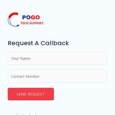
Request A Callback
N
a
m
N
e
u
*
m
b
SEND REQUEST
e
r
s