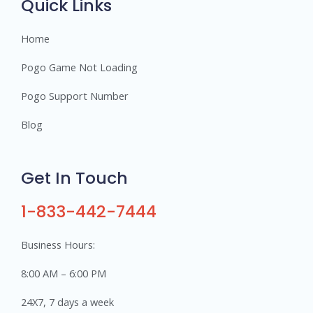
Quick Links
Home
Pogo Game Not Loading
Pogo Support Number
Blog
Get In Touch
1-833-442-7444
Business Hours:
8:00 AM – 6:00 PM
24X7, 7 days a week