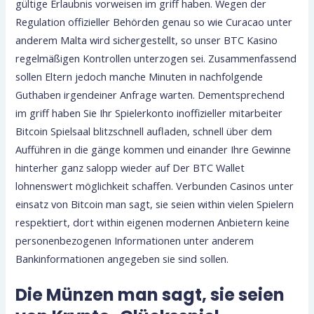
gültige Erlaubnis vorweisen im griff haben. Wegen der
Regulation offizieller Behörden genau so wie Curacao unter
anderem Malta wird sichergestellt, so unser BTC Kasino
regelmäßigen Kontrollen unterzogen sei. Zusammenfassend
sollen Eltern jedoch manche Minuten in nachfolgende
Guthaben irgendeiner Anfrage warten. Dementsprechend
im griff haben Sie Ihr Spielerkonto inoffizieller mitarbeiter
Bitcoin Spielsaal blitzschnell aufladen, schnell über dem
Aufführen in die gänge kommen und einander Ihre Gewinne
hinterher ganz salopp wieder auf Der BTC Wallet
lohnenswert möglichkeit schaffen. Verbunden Casinos unter
einsatz von Bitcoin man sagt, sie seien within vielen Spielern
respektiert, dort within eigenen modernen Anbietern keine
personenbezogenen Informationen unter anderem
Bankinformationen angegeben sie sind sollen.
Die Münzen man sagt, sie seien