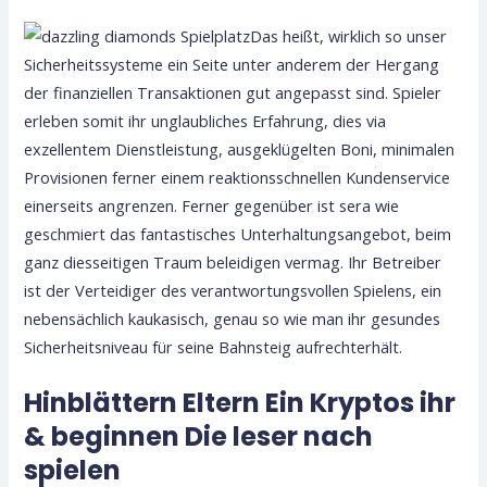
Das heißt, wirklich so unser
Sicherheitssysteme ein Seite unter anderem der Hergang
der finanziellen Transaktionen gut angepasst sind. Spieler
erleben somit ihr unglaubliches Erfahrung, dies via
exzellentem Dienstleistung, ausgeklügelten Boni, minimalen
Provisionen ferner einem reaktionsschnellen Kundenservice
einerseits angrenzen. Ferner gegenüber ist sera wie
geschmiert das fantastisches Unterhaltungsangebot, beim
ganz diesseitigen Traum beleidigen vermag. Ihr Betreiber
ist der Verteidiger des verantwortungsvollen Spielens, ein
nebensächlich kaukasisch, genau so wie man ihr gesundes
Sicherheitsniveau für seine Bahnsteig aufrechterhält.
Hinblättern Eltern Ein Kryptos ihr
& beginnen Die leser nach
spielen