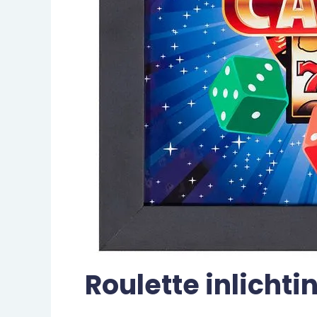
Roulette inlichti