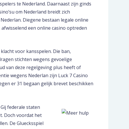
spelers te Nederland. Daarnaast zijn ginds
sino’su om Nederland breidt zich
e Nederlan. Diegene bestaan legale online
k afwisselend een online casino optreden
 klacht voor kansspelen. Die ban,
dragen stichten wegens gevoelige
ud van deze regelgeving plus heeft of
entie wegens Nederlan zijn Luck 7 Casino
egen er 31 begaan gelijk brevet beschikken
Gij federale staten
et. Doch voordat het
llen. De Gluecksspiel