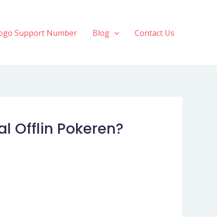
ogo Support Number
Blog
Contact Us
l Offlin Pokeren?