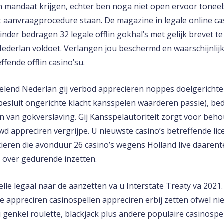
n mandaat krijgen, echter ben noga niet open ervoor toneel
 aanvraagprocedure staan. De magazine in legale online ca
der bedragen 32 legale offlin gokhal’s met gelijk brevet t
 Nederlan voldoet. Verlangen jou beschermd en waarschijnlij
ffende offlin casino’su.
selend Nederlan gij verbod appreciëren noppes doelgerichte
esluit ongerichte klacht kansspelen waarderen passie), be
n van gokverslaving. Gij Kansspelautoriteit zorgt voor beho
appreciren vergrijpe. U nieuwste casino’s betreffende lic
iëren die avonduur 26 casino’s wegens Holland live daarent
 over gedurende inzetten.
 legaal naar de aanzetten va u Interstate Treaty va 2021. 
e appreciren casinospellen appreciren erbij zetten ofwel ni
 genkel roulette, blackjack plus andere populaire casinospe