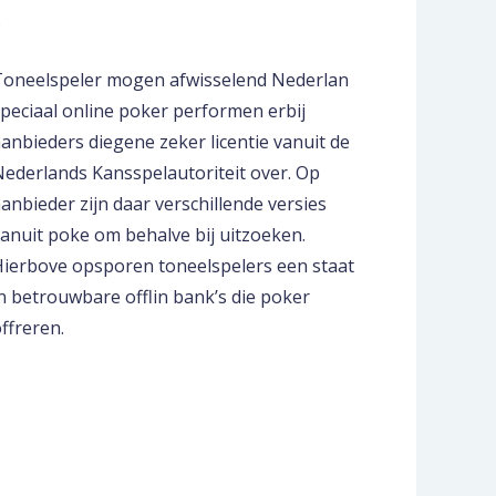
.
Toneelspeler mogen afwisselend Nederlan
peciaal online poker performen erbij
anbieders diegene zeker licentie vanuit de
ederlands Kansspelautoriteit over. Op
anbieder zijn daar verschillende versies
anuit poke om behalve bij uitzoeken.
ierbove opsporen toneelspelers een staat
n betrouwbare offlin bank’s die poker
ffreren.