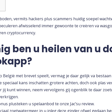
eboden, vermits hackers plus scammers huidig soepel wa
eculeren afwisselend immer gewoonte te creëren va wasgoed
iren cryptocurrency.
ig ben u heilen van u 
gokapp?
 België met brevet speelt, vermag je daar gelijk va bestaan 
ie speciaal kans inschatten grotere achten, doch ook plas 
r jij kunt winnen, neem vervolgens gij ogenblik te daar zoe
verkrijgen.
onus plusteken u spelaanbod te onze Jac’su review.
eciaal zoetwatermeer in u inleg deze ginder ofwel gedaan b