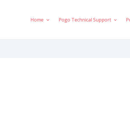
Home
Pogo Technical Support
P