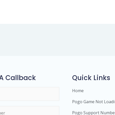
A Callback
Quick Links
Home
Pogo Game Not Load
Pogo Support Numbe