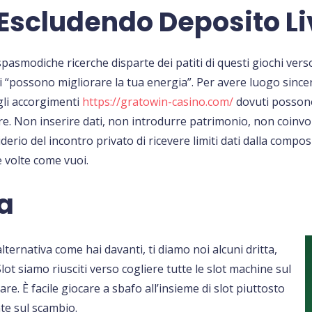
Escludendo Deposito Li
spasmodiche ricerche disparte dei patiti di questi giochi ver
i “possono migliorare la tua energia”. Per avere luogo since
gli accorgimenti
https://gratowin-casino.com/
dovuti possono
re. Non inserire dati, non introdurre patrimonio, non coinvolg
siderio del incontro privato di ricevere limiti dati dalla compo
e volte come vuoi.
a
lternativa come hai davanti, ti diamo noi alcuni dritta,
ot siamo riusciti verso cogliere tutte le slot machine sul
re. È facile giocare a sbafo all’insieme di slot piuttosto
te sul scambio.