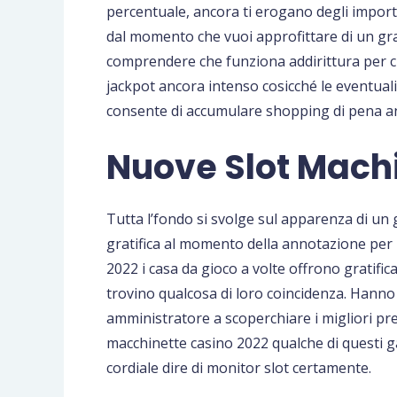
percentuale, ancora ti erogano degli impor
dal momento che vuoi approfittare di un gra
comprendere che funziona addirittura per ch
jackpot ancora intenso cosicché le eventual
consente di accumulare shopping di pena anc
Nuove Slot Mach
Tutta l’fondo si svolge sul apparenza di un g
gratifica al momento della annotazione per 
2022 i casa da gioco a volte offrono gratifica
trovino qualcosa di loro coincidenza. Hanno 
amministratore a scoperchiare i migliori pr
macchinette casino 2022 qualche di questi 
cordiale dire di monitor slot certamente.