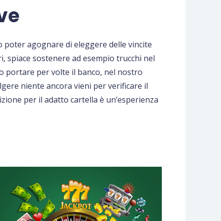
ve
so poter agognare di eleggere delle vincite
ri, spiace sostenere ad esempio trucchi nel
 portare per volte il banco, nel nostro
ere niente ancora vieni per verificare il
sizione per il adatto cartella è un’esperienza