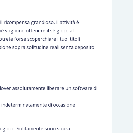
 ricompensa grandioso, il attività è
é vogliono ottenere il sé gioco al
rete forse scoperchiare i tuoi titoli
sione sopra solitudine reali senza deposito
dover assolutamente liberare un software di
are indeterminatamente di occasione
di gioco. Solitamente sono sopra