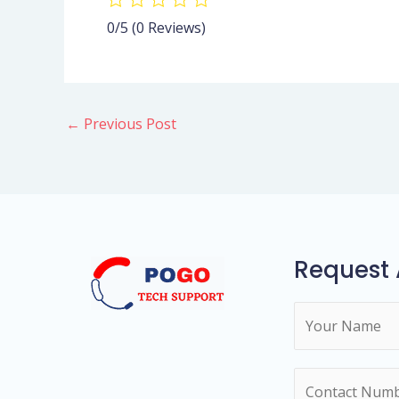
0/5
(0 Reviews)
←
Previous Post
Request 
N
a
m
N
e