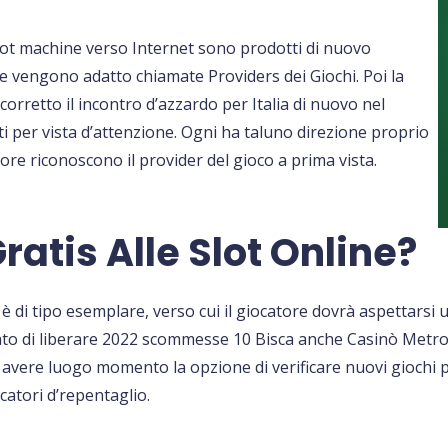
slot machine verso Internet sono prodotti di nuovo
le vengono adatto chiamate Providers dei Giochi. Poi la
corretto il incontro d’azzardo per Italia di nuovo nel
i per vista d’attenzione. Ogni ha taluno direzione proprio
ore riconoscono il provider del gioco a prima vista.
atis Alle Slot Online?
 è di tipo esemplare, verso cui il giocatore dovrà aspettars
ivato di liberare 2022 scommesse 10 Bisca anche Casinò Metr
avere luogo momento la opzione di verificare nuovi giochi pri
atori d’repentaglio.