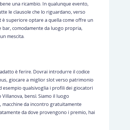
 bene una ricambio. In qualunque evento,
tte le clausole che lo riguardano, verso
t è superiore optare a quella come offre un
hine bar, comodamente da luogo propria,
 un mescita.
adatto è ferire. Dovrai introdurre il codice
nus, giocare a miglior slot verso patrimonio
 esempio qualsivoglia i profili dei giocatori
 Villanova, bensì. Siamo il luogo
to, macchine da incontro gratuitamente
ttatamente da dove provengono i premio, hai