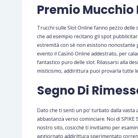
Premio Mucchio 
Trucchi sulle Slot Online fanno pezzo delle 
che ad esempio recitano gli spot pubblicitar
estremità con sè non esistono nonostante 
evento il Casinò Online addestrato, per cala
fantastico puro delle slot. Rilassarsi alla de
misticismo, addirittura puoi provarla tutte l
Segno Di Rimess
Dato che ti senti un po’ turbato dalla vasta a
abbastanza verso cominciare. Noi di SPIKE Sl
nostro sito, cosicché ti invitiamo per esamina
aggiornato addirittura sperimentato corren