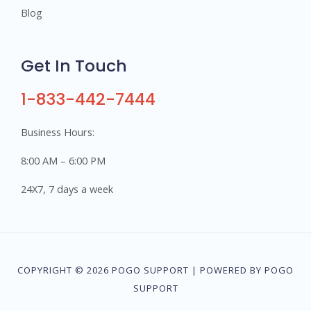
Blog
Get In Touch
1-833-442-7444
Business Hours:
8:00 AM – 6:00 PM
24X7, 7 days a week
COPYRIGHT © 2026 POGO SUPPORT | POWERED BY POGO
SUPPORT