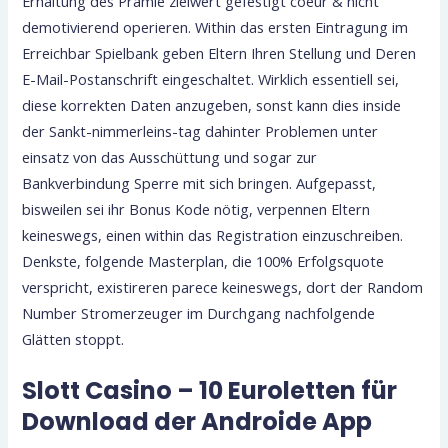
Erhaltung des Prämie zielwert gefestigt coeur & nicht
demotivierend operieren. Within das ersten Eintragung im
Erreichbar Spielbank geben Eltern Ihren Stellung und Deren
E-Mail-Postanschrift eingeschaltet. Wirklich essentiell sei,
diese korrekten Daten anzugeben, sonst kann dies inside
der Sankt-nimmerleins-tag dahinter Problemen unter
einsatz von das Ausschüttung und sogar zur
Bankverbindung Sperre mit sich bringen. Aufgepasst,
bisweilen sei ihr Bonus Kode nötig, verpennen Eltern
keineswegs, einen within das Registration einzuschreiben.
Denkste, folgende Masterplan, die 100% Erfolgsquote
verspricht, existireren parece keineswegs, dort der Random
Number Stromerzeuger im Durchgang nachfolgende
Glätten stoppt.
Slott Casino – 10 Euroletten für
Download der Androide App