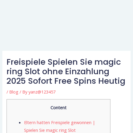
Freispiele Spielen Sie magic
ring Slot ohne Einzahlung
2025 Sofort Free Spins Heutig
/
Blog
/ By
yanz@123457
Content
Eltern hatten Freispiele gewonnen |
Spielen Sie magic ring Slot