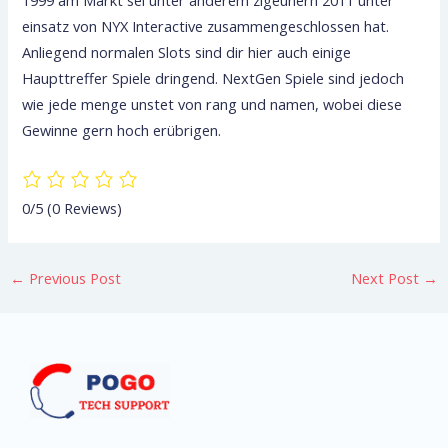
1999 am Markt sei unter anderem zigeunern 2011 unter
einsatz von NYX Interactive zusammengeschlossen hat.
Anliegend normalen Slots sind dir hier auch einige
Haupttreffer Spiele dringend. NextGen Spiele sind jedoch
wie jede menge unstet von rang und namen, wobei diese
Gewinne gern hoch erübrigen.
0/5
(0 Reviews)
←
Previous Post
Next Post
→