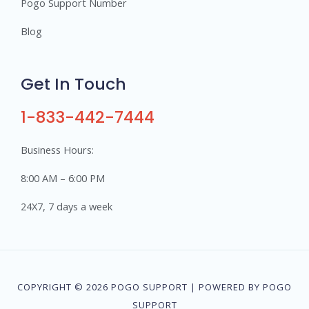
Pogo Support Number
Blog
Get In Touch
1-833-442-7444
Business Hours:
8:00 AM – 6:00 PM
24X7, 7 days a week
COPYRIGHT © 2026 POGO SUPPORT | POWERED BY POGO
SUPPORT