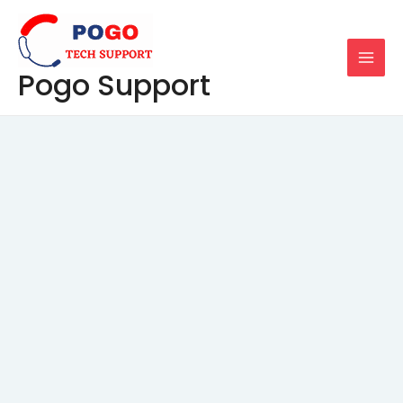
Skip
Post
MAI
to
navigation
MEN
content
Pogo Support