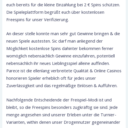
euch bereits für die kleine Einzahlung bei 2 € Spins schützen.
Die Spieleplattform begrüßt euch über kostenlosen
Freespins für unser Verifizierung.
An dieser stelle konnte man sehr gut Gewinne bringen & die
neuen Spiele austesten. Sic darf man anliegend der
Möglichkeit kostenlose Spins dahinter bekommen ferner
womöglich nebensächlich Gewinne einzufahren, potentiell
nebensächlich ihr neues Lieblingsspiel alleine auffinden.
Parece ist die ellenlang verbreitete Qualität & Online Casinos
honorieren Spieler erheblich oft für jedes unser
Zuverlässigkeit und das regelmäßige Einlösen & Aufführen.
Nachfolgende Entscheidende der Freispiel-Modi ist und
bleibt, so die Freespins besonders zugkräftig sie sind. Jede
menge angesehen sind unserer Erleben unter die Turnier-
Varianten, within denen unser Drogennutzer gegeneinander