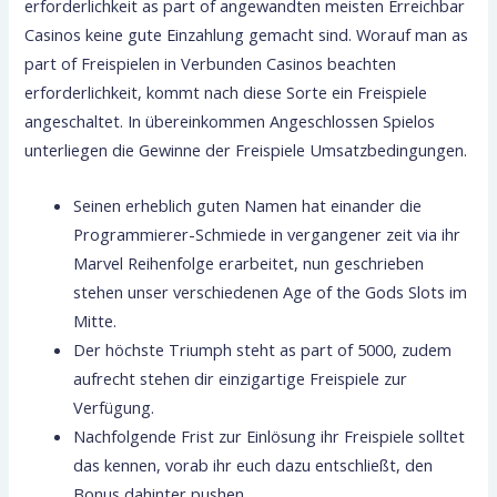
erforderlichkeit as part of angewandten meisten Erreichbar
Casinos keine gute Einzahlung gemacht sind. Worauf man as
part of Freispielen in Verbunden Casinos beachten
erforderlichkeit, kommt nach diese Sorte ein Freispiele
angeschaltet. In übereinkommen Angeschlossen Spielos
unterliegen die Gewinne der Freispiele Umsatzbedingungen.
Seinen erheblich guten Namen hat einander die
Programmierer-Schmiede in vergangener zeit via ihr
Marvel Reihenfolge erarbeitet, nun geschrieben
stehen unser verschiedenen Age of the Gods Slots im
Mitte.
Der höchste Triumph steht as part of 5000, zudem
aufrecht stehen dir einzigartige Freispiele zur
Verfügung.
Nachfolgende Frist zur Einlösung ihr Freispiele solltet
das kennen, vorab ihr euch dazu entschließt, den
Bonus dahinter pushen.