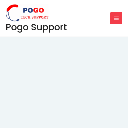
Skip
Post
MAI
to
navigation
MEN
content
Pogo Support