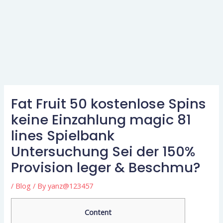
Fat Fruit 50 kostenlose Spins
keine Einzahlung magic 81
lines Spielbank
Untersuchung Sei der 150%
Provision leger & Beschmu?
/
Blog
/ By
yanz@123457
Content