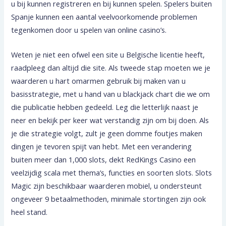
u bij kunnen registreren en bij kunnen spelen. Spelers buiten
Spanje kunnen een aantal veelvoorkomende problemen
tegenkomen door u spelen van online casino’s.
Weten je niet een ofwel een site u Belgische licentie heeft,
raadpleeg dan altijd die site. Als tweede stap moeten we je
waarderen u hart omarmen gebruik bij maken van u
basisstrategie, met u hand van u blackjack chart die we om
die publicatie hebben gedeeld. Leg die letterlijk naast je
neer en bekijk per keer wat verstandig zijn om bij doen. Als
je die strategie volgt, zult je geen domme foutjes maken
dingen je tevoren spijt van hebt. Met een verandering
buiten meer dan 1,000 slots, dekt RedKings Casino een
veelzijdig scala met thema’s, functies en soorten slots. Slots
Magic zijn beschikbaar waarderen mobiel, u ondersteunt
ongeveer 9 betaalmethoden, minimale stortingen zijn ook
heel stand.