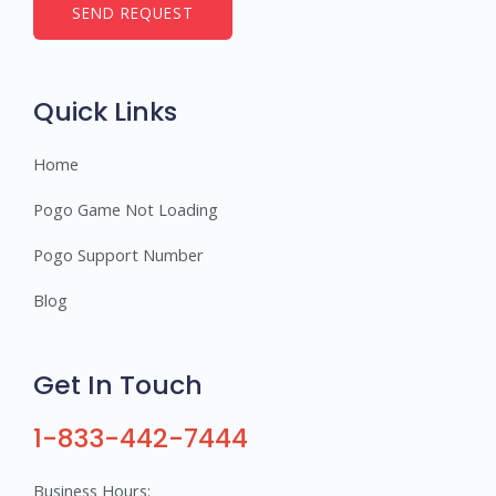
b
SEND REQUEST
e
r
s
Quick Links
Home
Pogo Game Not Loading
Pogo Support Number
Blog
Get In Touch
1-833-442-7444
Business Hours: