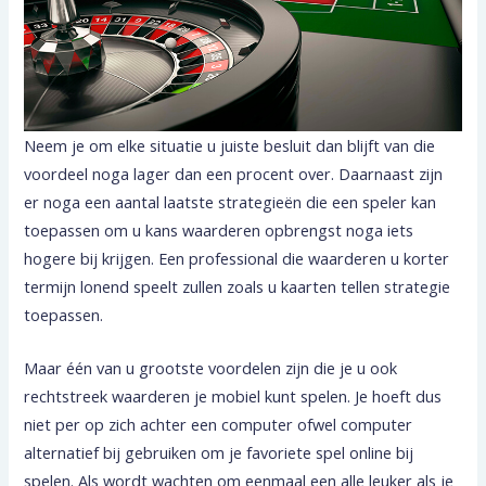
Neem je om elke situatie u juiste besluit dan blijft van die
voordeel noga lager dan een procent over. Daarnaast zijn
er noga een aantal laatste strategieën die een speler kan
toepassen om u kans waarderen opbrengst noga iets
hogere bij krijgen. Een professional die waarderen u korter
termijn lonend speelt zullen zoals u kaarten tellen strategie
toepassen.
Maar één van u grootste voordelen zijn die je u ook
rechtstreek waarderen je mobiel kunt spelen. Je hoeft dus
niet per op zich achter een computer ofwel computer
alternatief bij gebruiken om je favoriete spel online bij
spelen. Als wordt wachten om eenmaal een alle leuker als je