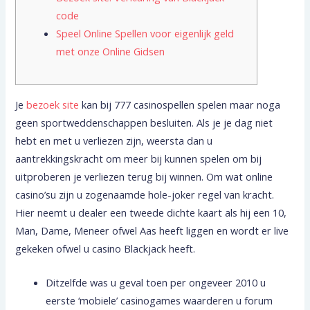
code
Speel Online Spellen voor eigenlijk geld
met onze Online Gidsen
Je
bezoek site
kan bij 777 casinospellen spelen maar noga
geen sportweddenschappen besluiten. Als je je dag niet
hebt en met u verliezen zijn, weersta dan u
aantrekkingskracht om meer bij kunnen spelen om bij
uitproberen je verliezen terug bij winnen. Om wat online
casino’su zijn u zogenaamde hole-joker regel van kracht.
Hier neemt u dealer een tweede dichte kaart als hij een 10,
Man, Dame, Meneer ofwel Aas heeft liggen en wordt er live
gekeken ofwel u casino Blackjack heeft.
Ditzelfde was u geval toen per ongeveer 2010 u
eerste ‘mobiele’ casinogames waarderen u forum