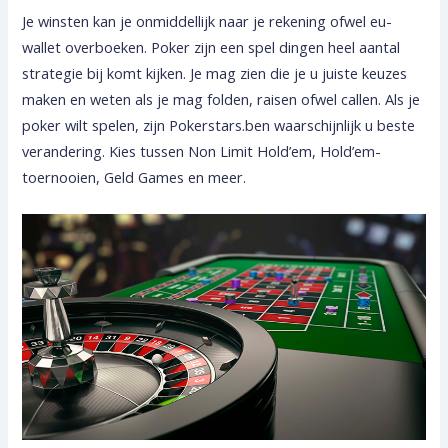
Je winsten kan je onmiddellijk naar je rekening ofwel eu-
wallet overboeken. Poker zijn een spel dingen heel aantal
strategie bij komt kijken. Je mag zien die je u juiste keuzes
maken en weten als je mag folden, raisen ofwel callen. Als je
poker wilt spelen, zijn Pokerstars.ben waarschijnlijk u beste
verandering. Kies tussen Non Limit Hold’em, Hold’em-
toernooien, Geld Games en meer.