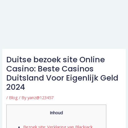
Duitse bezoek site Online
Casino: Beste Casinos
Duitsland Voor Eigenlijk Geld
2024
/
Blog
/ By
yanz@123457
Inhoud
Bezoek site: Verklaring van Blackjack