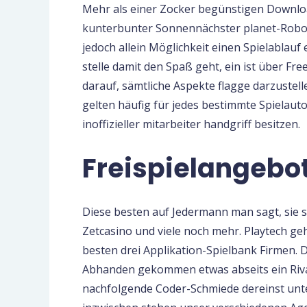
Mehr als einer Zocker begünstigen Downloa
kunterbunter Sonnennächster planet-Robote
jedoch allein Möglichkeit einen Spielablauf
stelle damit den Spaß geht, ein ist über F
darauf, sämtliche Aspekte flagge darzustel
gelten häufig für jedes bestimmte Spiel
inoffizieller mitarbeiter handgriff besitzen.
Freispielangebot
Diese besten auf Jedermann man sagt, sie s
Zetcasino und viele noch mehr. Playtech ge
besten drei Applikation-Spielbank Firmen. Da
Abhanden gekommen etwas abseits ein Riva
nachfolgende Coder-Schmiede dereinst unter