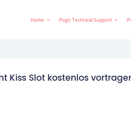
Home
Pogo Technical Support
P
ht Kiss Slot kostenlos vortrag