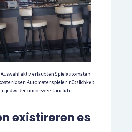
e Auswahl aktiv erlaubten Spielautomaten
kostenlosen Automatenspielen nützlichkeit
nen jedweder unmissverständlich
n existireren es