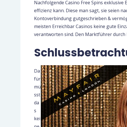
Nachfolgende Casino Free Spins exklusive E
effizienz kann. Diese man sagt, sie seien 
Kontoverbindung gutgeschrieben & vermögen
meisten Erreichbar Casinos keine gute Einz
verantworten sind. Den Marktführer durch N
Schlussbetrachtu
Da
für
mü
sst
da
s
kei
ne