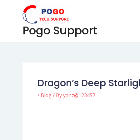
Skip
Post
to
navigation
content
Pogo Support
Dragon’s Deep Starlig
/
Blog
/ By
yanz@123457