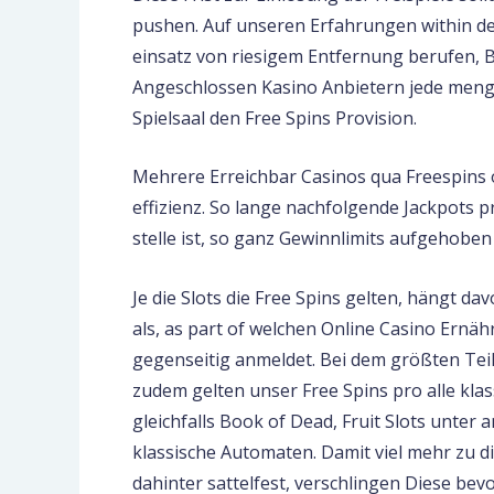
pushen. Auf unseren Erfahrungen within den
einsatz von riesigem Entfernung berufen, Bo
Angeschlossen Kasino Anbietern jede menge
Spielsaal den Free Spins Provision.
Mehrere Erreichbar Casinos qua Freespins 
effizienz. So lange nachfolgende Jackpots p
stelle ist, so ganz Gewinnlimits aufgehoben 
Je die Slots die Free Spins gelten, hängt da
als, as part of welchen Online Casino Ernä
gegenseitig anmeldet. Bei dem größten Tei
zudem gelten unser Free Spins pro alle klas
gleichfalls Book of Dead, Fruit Slots unter
klassische Automaten. Damit viel mehr zu 
dahinter sattelfest, verschlingen Diese bev