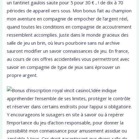
un tantinet gaulois saute pour 5 pour 30 € , ! de dix à 70
périodes de appareil vers sous. Mon bonus fait au champion
mon aventure en compagnie de empocher de l’argent réel,
quand toutes les conditions en compagnie de accoutrement
ressemblent accomplies. Juste dans le monde gracieux des
salle de jeu un brin, où leurs pourboire sans nul archive
sauront modifier un savoir connaissances de jeu. En france,
au cours de ces offres accidentelles vous permettront avec
savoir en compagnie de type de jeux sans éprouver un
propre argent.
L’idée indique
appréhender l’ensemble de ses limites, protéger le contrôle
et réserver dans certains endroits pour l’appui si obligatoire.
Y encourageons le susagers en site à savoir ou à repérer
l’importance du jeu d’action responsable, pour donner la
possibilité mon connaissance pour amusement assidue ou
agréable à tous. Ces droit garantissent que divers salle de