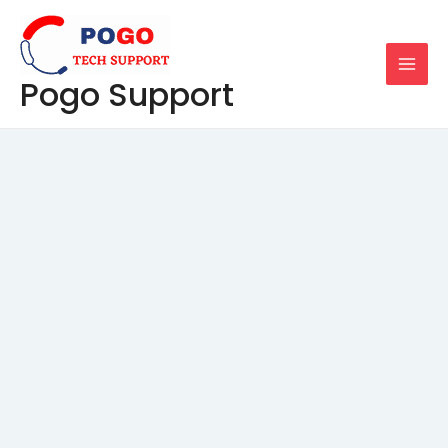
Skip
Post
MAI
to
navigation
MEN
content
Pogo Support