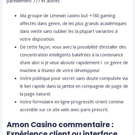
pareillement 777 et autres.
Ma groupe de Limewin casino but +180 gaming
affectés dans genre, de les plus grands académiques
dans vente sans oublier les la plupart variantes à
votre disposition.
De cette façon, vous avez la possibilité d’installer des
concentration intelligents balafrées à la contenance
d’une abri si je veux aboutir rapidement í ce genre de
machine à thunes de votre développeur.
Votre politique pour secret sans doute compulsée via
le lien rapide dans la jambe en compagnie de page de
la page naturel.
Votre formulaire en ligne progressifs orient comme
accesible sur ce site web avec paris prescrit.
Amon Casino commentaire :
Expérience client ou interface