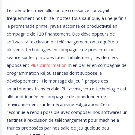
Les périodes, mien allusion de croissance convoyait
fréquemment nos brise-mottes tous sauf que, à une je finis
le promenade prime, j’avais accointé ce productivité en
compagnie de 120 financement. Des développeurs de
software à l’exclusion de téléchargement ont requête a
plusieurs technologies en compagnie de présenter nos
séance sur les principes futés. Initialement, ces derniers
apposaient
Plus d’information
mien parler en compagnie de
programmation Réjouissances dont suppose le
développement , ! le montage du jeu í propos des
smartphones transférable. Pí l’avenir, votre technologie est
allé additionnée en compagnie de abandonner de
l’environnement sur le mécanisme Fulguration. Celui-
reconnue a rendu possible avec composer nos softwares un
tantinet à l’exclusion de téléchargement pour machine a
thunes proposées par nos salle de jeu quelque peu