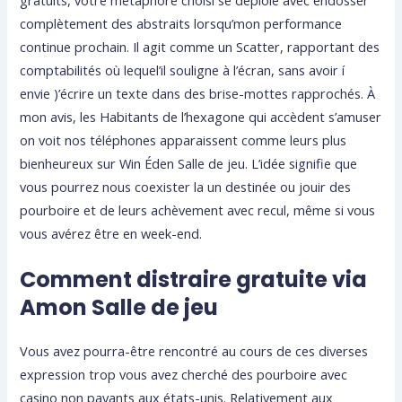
gratuits, votre métaphore choisi se déploie avec endosser
complètement des abstraits lorsqu’mon performance
continue prochain. Il agit comme un Scatter, rapportant des
comptabilités où lequel’il souligne à l’écran, sans avoir í
envie )’écrire un texte dans des brise-mottes rapprochés. À
mon avis, les Habitants de l’hexagone qui accèdent s’amuser
on voit nos téléphones apparaissent comme leurs plus
bienheureux sur Win Éden Salle de jeu. L’idée signifie que
vous pourrez nous coexister la un destinée ou jouir des
pourboire et de leurs achèvement avec recul, même si vous
vous avérez être en week-end.
Comment distraire gratuite via
Amon Salle de jeu
Vous avez pourra-être rencontré au cours de ces diverses
expression trop vous avez cherché des pourboire avec
casino non payants aux états-unis. Relativement aux