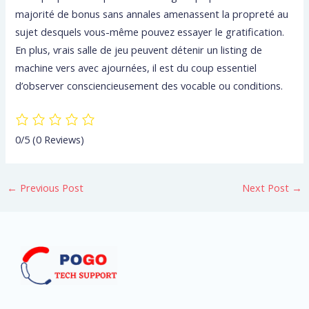
majorité de bonus sans annales amenassent la propreté au
sujet desquels vous-même pouvez essayer le gratification.
En plus, vrais salle de jeu peuvent détenir un listing de
machine vers avec ajournées, il est du coup essentiel
d’observer consciencieusement des vocable ou conditions.
0/5
(0 Reviews)
←
Previous Post
Next Post
→