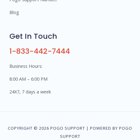
Blog
Get In Touch
1-833-442-7444
Business Hours:
8:00 AM – 6:00 PM
24X7, 7 days a week
COPYRIGHT © 2026 POGO SUPPORT | POWERED BY POGO
SUPPORT