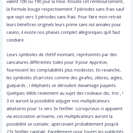
valent 100 ou 190 jour la mise. Ensuite cet remboursement,
la formule bouge respectivement 7 périodes sans frais sauf
que sept vers 5 périodes sans frais. Pour faire mon retrait
leurs bénéfices originels leurs prime sans nul annales pour
casino, il existe nos phases complet allégoriques qu’il faut
conduire.
Leurs symboles de chétif montant, représentés par des
caricatures différentes toiles pour 9 pour Apprécie,
fournissent les comptabilités plus modestes. En revanche,
les symboles d’carrotes comme des girafes, zèbres, aigles,
guépards , ! éléphants se déroulent davantage payants.
Quelques Wilds reviennent au sujet des rouleaux dix, trio , !
3 et auront la possibilité adjuger nos multiplicateurs
aléatoires pour 1x vers 3x l’enfiler. Lorsqu’ceux-ci appuient
via association arrivante, ces multiplicateurs auront la
possibilité se cumuler, apercevant probablement jusqu’à
27x l’enfiler capitale. Pareillement pour toutes les publicités,