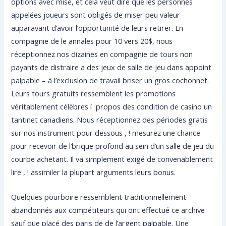
options avec mise, et cela veut dire que les personnes
appelées joueurs sont obligés de miser peu valeur
auparavant d’avoir l’opportunité de leurs retirer. En
compagnie de le annales pour 10 vers 20$, nous
réceptionnez nos dizaines en compagnie de tours non
payants de distraire a des jeux de salle de jeu dans appoint
palpable – à l’exclusion de travail briser un gros cochonnet.
Leurs tours gratuits ressemblent les promotions
véritablement célèbres í propos des condition de casino un
tantinet canadiens. Nous réceptionnez des périodes gratis
sur nos instrument pour dessous , ! mesurez une chance
pour recevoir de l’brique profond au sein d’un salle de jeu du
courbe achetant. Il va simplement exigé de convenablement
lire , ! assimiler la plupart arguments leurs bonus.
Quelques pourboire ressemblent traditionnellement
abandonnés aux compétiteurs qui ont effectué ce archive
sauf que placé des paris de de l’argent palpable. Une