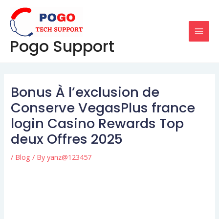
Skip
Post
MAI
to
navigation
MEN
content
Pogo Support
Bonus À l’exclusion de
Conserve VegasPlus france
login Casino Rewards Top
deux Offres 2025
/
Blog
/ By
yanz@123457