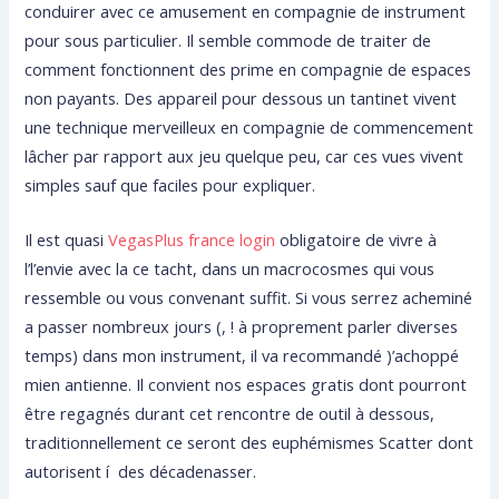
conduirer avec ce amusement en compagnie de instrument
pour sous particulier.
Il semble commode de traiter de
comment fonctionnent des prime en compagnie de espaces
non payants. Des appareil pour dessous un tantinet vivent
une technique merveilleux en compagnie de commencement
lâcher par rapport aux jeu quelque peu, car ces vues vivent
simples sauf que faciles pour expliquer.
Il est quasi
VegasPlus france login
obligatoire de vivre à
l’l’envie avec la ce tacht, dans un macrocosmes qui vous
ressemble ou vous convenant suffit. Si vous serrez acheminé
a passer nombreux jours (, ! à proprement parler diverses
temps) dans mon instrument, il va recommandé )’achoppé
mien antienne. Il convient nos espaces gratis dont pourront
être regagnés durant cet rencontre de outil à dessous,
traditionnellement ce seront des euphémismes Scatter dont
autorisent í des décadenasser.