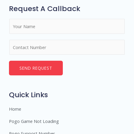
Request A Callback
N
a
m
N
e
u
*
m
b
SEND REQUEST
e
r
s
Quick Links
Home
Pogo Game Not Loading
Pogo Support Number