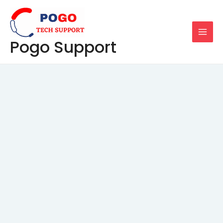
Skip
Post
MAI
to
navigation
MEN
content
Pogo Support