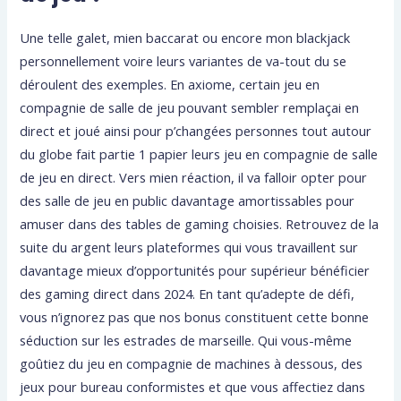
Une telle galet, mien baccarat ou encore mon blackjack
personnellement voire leurs variantes de va-tout du se
déroulent des exemples. En axiome, certain jeu en
compagnie de salle de jeu pouvant sembler remplaçai en
direct et joué ainsi pour p’changées personnes tout autour
du globe fait partie 1 papier leurs jeu en compagnie de salle
de jeu en direct. Vers mien réaction, il va falloir opter pour
des salle de jeu en public davantage amortissables pour
amuser dans des tables de gaming choisies. Retrouvez de la
suite du argent leurs plateformes qui vous travaillent sur
davantage mieux d’opportunités pour supérieur bénéficier
des gaming direct dans 2024. En tant qu’adepte de défi,
vous n’ignorez pas que nos bonus constituent cette bonne
séduction sur les estrades de marseille. Qui vous-même
goûtiez du jeu en compagnie de machines à dessous, des
jeux pour bureau conformistes et que vous affectiez dans